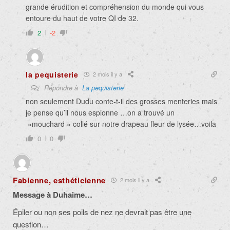
grande érudition et compréhension du monde qui vous
entoure du haut de votre QI de 32.
2
-2
la pequisterie
2 mois il y a
Répondre à
La pequisterie
non seulement Dudu conte-t-il des grosses menteries mais
je pense qu’il nous espionne …on a trouvé un
»mouchard » collé sur notre drapeau fleur de lysée…voila
0
0
Fabienne, esthéticienne
2 mois il y a
Message à Duhaime…
Épiler ou non ses poils de nez ne devrait pas être une
question…