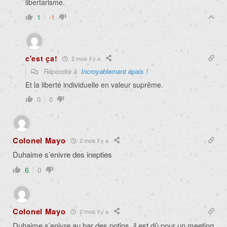
libertarisme.
1
-1
c'est ça!
2 mois il y a
Répondre à
Incroyablement épais !
Et la liberté individuelle en valeur suprême.
0
0
Colonel Mayo
2 mois il y a
Duhaime s’enivre des inepties
6
0
Colonel Mayo
2 mois il y a
Duhaime s’enivre au bar des potins, il est dû pour un meeting