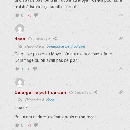
Si on avais pas foutu le trouble au Moyen-Orient pour faire
plaisir à Israhell ça serait différent
0
-5
doos
2 mois il y a
Répondre à
Colargol le petit ourson
Ce qui se passe au Moyen Orient est la chose a faire.
Dommage qu on avait pas de plan
1
0
Colargol le petit ourson
2 mois il y a
Répondre à
doos
Ouais?
Ben alors endure les immigrants qu’on reçoit
0
-1