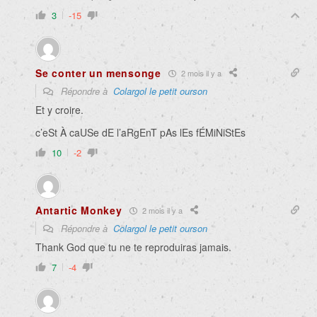
3
-15
Se conter un mensonge
2 mois il y a
Répondre à
Colargol le petit ourson
Et y croire.
c’eSt À caUSe dE l’aRgEnT pAs lEs fÉMiNiStEs
10
-2
Antartic Monkey
2 mois il y a
Répondre à
Colargol le petit ourson
Thank God que tu ne te reproduiras jamais.
7
-4