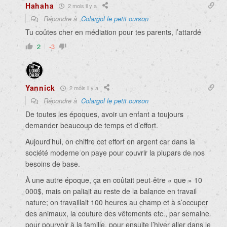
Hahaha
2 mois il y a
Répondre à
Colargol le petit ourson
Tu coûtes cher en médiation pour tes parents, l’attardé
2
-3
Yannick
2 mois il y a
Répondre à
Colargol le petit ourson
De toutes les époques, avoir un enfant a toujours
demander beaucoup de temps et d’effort.
Aujourd’hui, on chiffre cet effort en argent car dans la
société moderne on paye pour couvrir la plupars de nos
besoins de base.
À une autre époque, ça en coûtait peut-être « que » 10
000$, mais on paliait au reste de la balance en travail
nature; on travaillait 100 heures au champ et à s’occuper
des animaux, la couture des vêtements etc., par semaine
pour pourvoir à la famille, pour ensuite l’hiver aller dans le