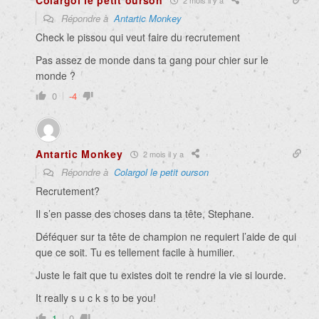
Colargol le petit ourson
Répondre à
Antartic Monkey
Check le pissou qui veut faire du recrutement
Pas assez de monde dans ta gang pour chier sur le
monde ?
0
-4
Antartic Monkey
2 mois il y a
Répondre à
Colargol le petit ourson
Recrutement?
Il s’en passe des choses dans ta tête, Stephane.
Déféquer sur ta tête de champion ne requiert l’aide de qui
que ce soit. Tu es tellement facile à humilier.
Juste le fait que tu existes doit te rendre la vie si lourde.
It really s u c k s to be you!
1
0