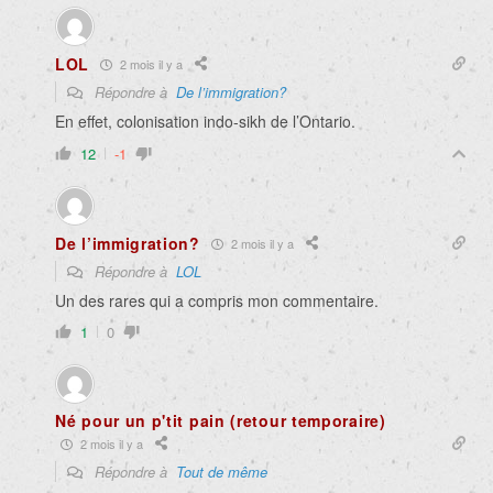
LOL
2 mois il y a
Répondre à
De l’immigration?
En effet, colonisation indo-sikh de l’Ontario.
12
-1
De l’immigration?
2 mois il y a
Répondre à
LOL
Un des rares qui a compris mon commentaire.
1
0
Né pour un p'tit pain (retour temporaire)
2 mois il y a
Répondre à
Tout de même