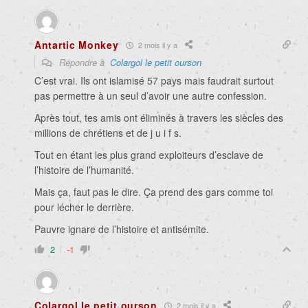
Antartic Monkey
2 mois il y a
Répondre à
Colargol le petit ourson
C’est vrai. Ils ont islamisé 57 pays mais faudrait surtout
pas permettre à un seul d’avoir une autre confession.
Après tout, tes amis ont éliminés à travers les siècles des
millions de chrétiens et de j u i f s.
Tout en étant les plus grand exploiteurs d’esclave de
l’histoire de l’humanité.
Mais ça, faut pas le dire. Ça prend des gars comme toi
pour lécher le derrière.
Pauvre ignare de l’histoire et antisémite.
2
-1
Colargol le petit ourson
2 mois il y a