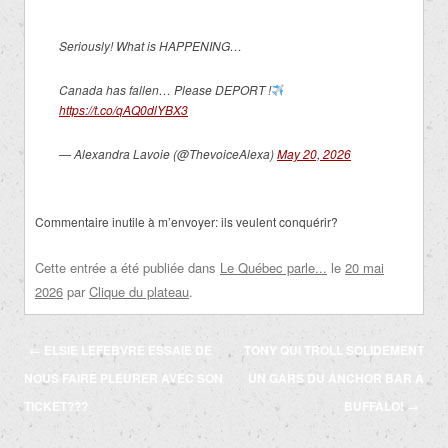
Seriously! What is HAPPENING…
Canada has fallen… Please DEPORT !
https://t.co/qAQ0dlYBX3
— Alexandra Lavoie (@ThevoiceAlexa)
May 20, 2026
Commentaire inutile à m’envoyer: ils veulent conquérir?
Cette entrée a été publiée dans
Le Québec parle...
le
20 mai
2026
par
Clique du plateau
.
Navigation
←
ELSIE LEFEBVRE ESSAIE DE
TONY QUI TROLL SOLIDEMENT
des
NOUS FAIRE PLEURER AVEC SON
UN GARS DU ANCHOR BAR À
articles
TICKET???
BUFFALO!
→