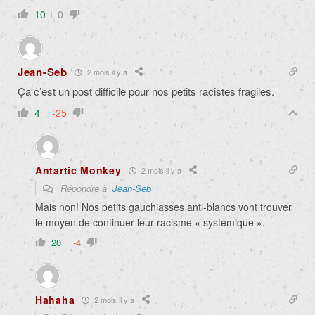
10
0
Jean-Seb
2 mois il y a
Ça c’est un post difficile pour nos petits racistes fragiles.
4
-25
Antartic Monkey
2 mois il y a
Répondre à
Jean-Seb
Mais non! Nos petits gauchiasses anti-blancs vont trouver
le moyen de continuer leur racisme « systémique ».
20
-4
Hahaha
2 mois il y a