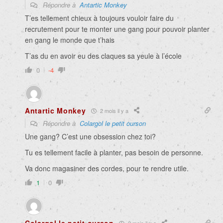
Répondre à
Antartic Monkey
T’es tellement chieux à toujours vouloir faire du
recrutement pour te monter une gang pour pouvoir planter
en gang le monde que t’hais
T’as du en avoir eu des claques sa yeule à l’école
0
-4
Antartic Monkey
2 mois il y a
Répondre à
Colargol le petit ourson
Une gang? C’est une obsession chez toi?
Tu es tellement facile à planter, pas besoin de personne.
Va donc magasiner des cordes, pour te rendre utile.
1
0
2 mois il y a