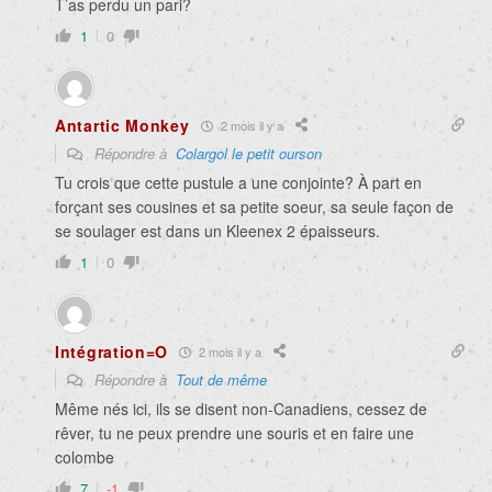
T’as perdu un pari?
1
0
Antartic Monkey
2 mois il y a
Répondre à
Colargol le petit ourson
Tu crois que cette pustule a une conjointe? À part en
forçant ses cousines et sa petite soeur, sa seule façon de
se soulager est dans un Kleenex 2 épaisseurs.
1
0
Intégration=O
2 mois il y a
Répondre à
Tout de même
Même nés ici, ils se disent non-Canadiens, cessez de
rêver, tu ne peux prendre une souris et en faire une
colombe
7
-1