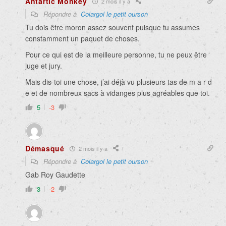
Antartic Monkey
2 mois il y a
Répondre à
Colargol le petit ourson
Tu dois être moron assez souvent puisque tu assumes
constamment un paquet de choses.
Pour ce qui est de la meilleure personne, tu ne peux être
juge et jury.
Mais dis-toi une chose, j’ai déjà vu plusieurs tas de m a r d
e et de nombreux sacs à vidanges plus agréables que toi.
5
-3
Démasqué
2 mois il y a
Répondre à
Colargol le petit ourson
Gab Roy Gaudette
3
-2