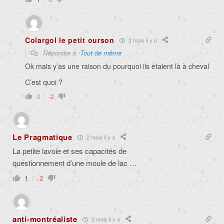
Colargol le petit ourson
2 mois il y a
Répondre à
Tout de même
Ok mais y’as une raison du pourquoi ils étaient là à cheval
C’est quoi ?
0
-2
Le Pragmatique
2 mois il y a
La petite lavoie et ses capacités de
questionnement d’une moule de lac …
1
-2
anti-montréaliste
2 mois il y a