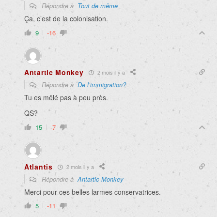
Répondre à
Tout de même
Ça, c’est de la colonisation.
9
-16
Antartic Monkey
2 mois il y a
Répondre à
De l’immigration?
Tu es mêlé pas à peu près.
QS?
15
-7
Atlantis
2 mois il y a
Répondre à
Antartic Monkey
Merci pour ces belles larmes conservatrices.
5
-11