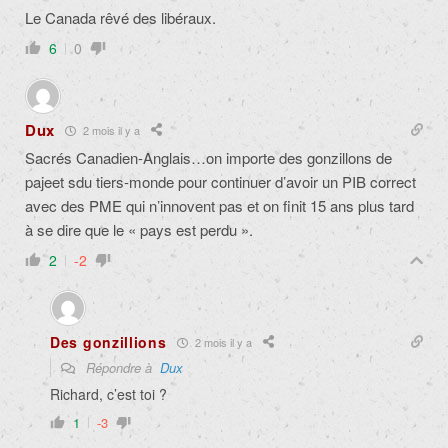
Le Canada rêvé des libéraux.
6
0
Dux
2 mois il y a
Sacrés Canadien-Anglais…on importe des gonzillons de
pajeet sdu tiers-monde pour continuer d’avoir un PIB correct
avec des PME qui n’innovent pas et on finit 15 ans plus tard
à se dire que le « pays est perdu ».
2
-2
Des gonzillions
2 mois il y a
Répondre à
Dux
Richard, c’est toi ?
1
-3