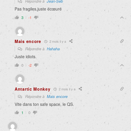
Répondre à
Jean-Seb
Pas fragiles,juste écœuré
3
-1
Mais encore
2 mois il y a
Répondre à
Hahaha
Juste idiots.
0
-2
Antartic Monkey
2 mois il y a
Répondre à
Mais encore
Vite dans ton safe space, le QS.
1
0