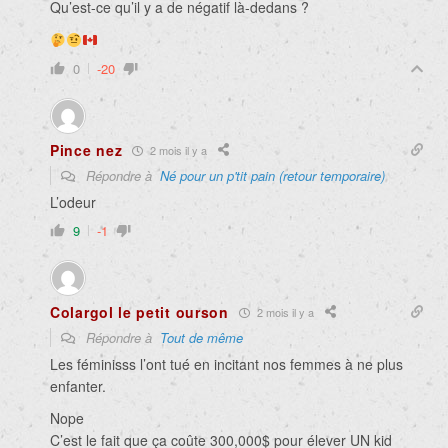
Qu’est-ce qu’il y a de négatif là-dedans ?
0
-20
Pince nez
2 mois il y a
Répondre à
Né pour un p'tit pain (retour temporaire)
L’odeur
9
-1
Colargol le petit ourson
2 mois il y a
Répondre à
Tout de même
Les féminisss l’ont tué en incitant nos femmes à ne plus
enfanter.
Nope
C’est le fait que ça coûte 300,000$ pour élever UN kid