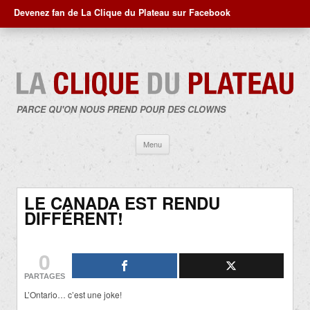
Devenez fan de La Clique du Plateau sur Facebook
PARCE QU'ON NOUS PREND POUR DES CLOWNS
Aller
Menu
au
contenu
LE CANADA EST RENDU
DIFFÉRENT!
0
PARTAGES
L’Ontario… c’est une joke!