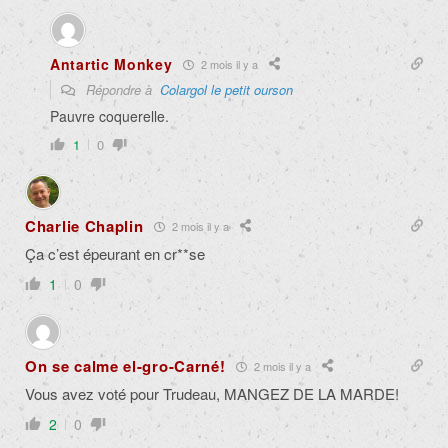
Antartic Monkey
2 mois il y a
Répondre à
Colargol le petit ourson
Pauvre coquerelle.
1
0
Charlie Chaplin
2 mois il y a
Ça c’est épeurant en cr**se
1
0
On se calme el-gro-Carné!
2 mois il y a
Vous avez voté pour Trudeau, MANGEZ DE LA MARDE!
2
0