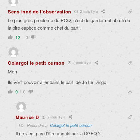
Sens inné de l'observation
2 mois il y a
Le plus gros problème du PCQ, c’est de garder cet abruti de
la pire espèce comme chef du parti.
12
0
Colargol le petit ourson
2 mois il y a
Meh
Ils vont pouvoir aller dans le parti de Jo Le Dingo
9
0
Maurice D
2 mois il y a
Répondre à
Colargol le petit ourson
Il ne vient pas d’être annulé par la DGEQ ?