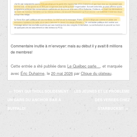
Commentaire inutile à m’envoyer: mais au début il y avait 8 millions
de membres!
Cette entrée a été publiée dans
Le Québec parle...
, et marquée
avec
Éric Duhaime
, le
20 mai 2026
par
Clique du plateau
.
Navigation
←
TONY QUI TROLL SOLIDEMENT
LES JEUNES ET LE PROBLÈME
des
UN GARS DU ANCHOR BAR À
DES VERRES CHEZ
articles
BUFFALO!
STARBUCKS!!
→