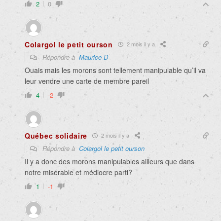
2
0
Colargol le petit ourson
2 mois il y a
Répondre à
Maurice D
Ouais mais les morons sont tellement manipulable qu’il va
leur vendre une carte de membre pareil
4
-2
Québec solidaire
2 mois il y a
Répondre à
Colargol le petit ourson
Il y a donc des morons manipulables ailleurs que dans
notre misérable et médiocre parti?
1
-1