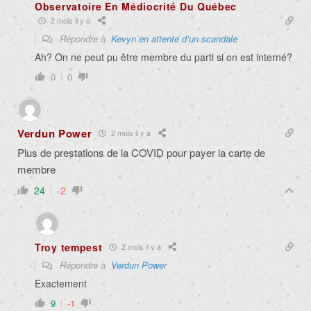
Observatoire En Médiocrité Du Québec
2 mois il y a
Répondre à
Kevyn en attente d’un scandale
Ah? On ne peut pu être membre du parti si on est interné?
0
0
Verdun Power
2 mois il y a
Plus de prestations de la COVID pour payer la carte de
membre
24
-2
Troy tempest
2 mois il y a
Répondre à
Verdun Power
Exactement
9
-1