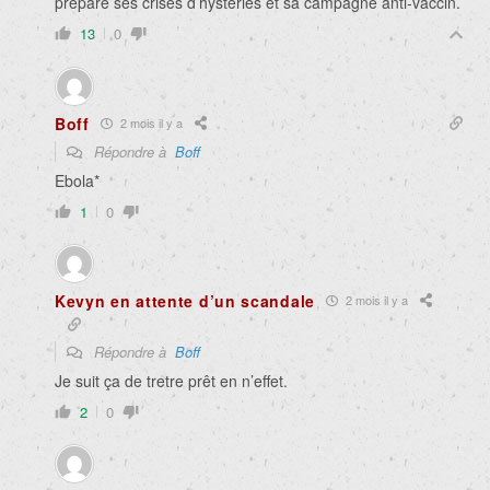
prépare ses crises d’hystéries et sa campagne anti-vaccin.
13
0
Boff
2 mois il y a
Répondre à
Boff
Ebola*
1
0
Kevyn en attente d’un scandale
2 mois il y a
Répondre à
Boff
Je suit ça de tretre prêt en n’effet.
2
0