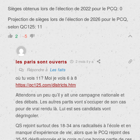
Sièges obtenus lors de l’élection de 2022 pour le PCQ: 0
Projection de sièges lors de l’élection de 2026 pour le PCQ,
selon QC125: 11
2
-5
les paris sont ouverts
2 mois il y a
Répondre à
Les faits
où tu vois 11? Moi je vois 6 à 8
https://qc125.com/districts.htm
Attendons un peu qu’il y ait une campagne nationale et
des débats. Les autres partis vont s’occuper de son cas
pour de vrai rendu là. Lui est ses candidats vont
dégringoler.
QS rejoint surtout des 18-34 ans radicalisés à l’école et en
manque d’expérience de vie, alors que le PCQ rejoint des
35-55 désillusionnés et je crois qu’une bonne partie de ces