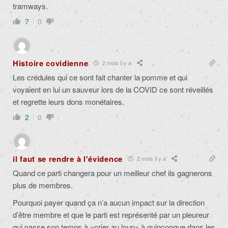
tramways.
7
0
Histoire covidienne
2 mois il y a
Les crédules qui ce sont fait chanter la pomme et qui
voyaient en lui un sauveur lors de la COVID ce sont réveillés
et regrette leurs dons monétaires.
2
0
il faut se rendre à l'évidence
2 mois il y a
Quand ce parti changera pour un meilleur chef ils gagnerons
plus de membres.
Pourquoi payer quand ça n’a aucun impact sur la direction
d’être membre et que le parti est représenté par un pleureur
qui passe son temps à «crier au loup» à quinconque dans les