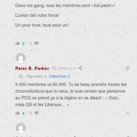
Dans ma gang, tous les membres sont «full patch»!
L’union fait notre force!
Un pour tous, tous pour un!
2
0
Peter B. Parker
2 mois il y a
Répondre à
Cabochon 2
5 000 membres vs 60 000. Tu as beau prendre toutes les
circonvolutions que tu veux, je suis certain que personne
au PCQ ne prend ça à la légère en se disant : « Ouin,
mais QS et les Libéraux… »
4
0