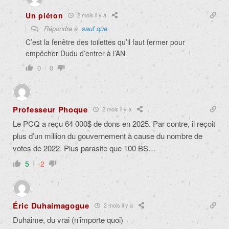
Un piéton
2 mois il y a
Répondre à
sauf que
C’est la fenêtre des toilettes qu’il faut fermer pour
empêcher Dudu d’entrer à l’AN
0
0
Professeur Phoque
2 mois il y a
Le PCQ a reçu 64 000$ de dons en 2025. Par contre, il reçoit
plus d’un million du gouvernement à cause du nombre de
votes de 2022. Plus parasite que 100 BS…
5
-2
Éric Duhaimagogue
2 mois il y a
Duhaime, du vrai (n’importe quoi)