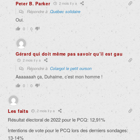
Peter B. Parker
2 mois il y a
Répondre à
Québec solidaire
Oui.
0
0
Gérard qui doit même pas savoir qu’il est gau
2 mois il y a
Répondre à
Colargol le petit ourson
Aaaaaaah ça, Duhaime, c’est mon homme !
0
0
Les faits
2 mois il y a
Résultat électoral de 2022 pour le PCQ: 12,91%
Intentions de vote pour le PCQ lors des derniers sondages:
13-14%