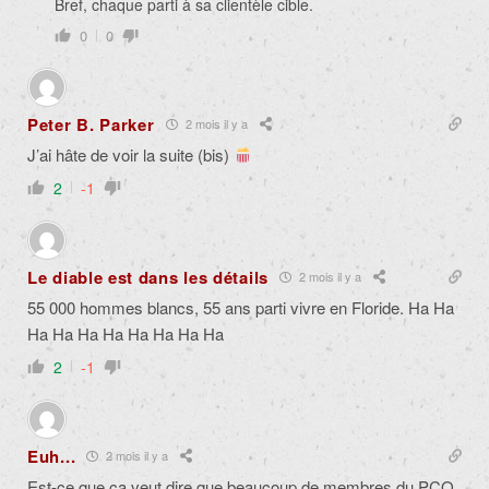
Bref, chaque parti à sa clientèle cible.
0
0
Peter B. Parker
2 mois il y a
J’ai hâte de voir la suite (bis)
2
-1
Le diable est dans les détails
2 mois il y a
55 000 hommes blancs, 55 ans parti vivre en Floride. Ha Ha
Ha Ha Ha Ha Ha Ha Ha Ha
2
-1
Euh...
2 mois il y a
Est-ce que ça veut dire que beaucoup de membres du PCQ