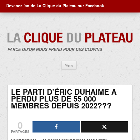
Devenez fan de La Clique du Plateau sur Facebook
PARCE QU'ON NOUS PREND POUR DES CLOWNS
Aller
Menu
au
contenu
LE PARTI D’ÉRIC DUHAIME A
PERDU PLUS DE 55 000
MEMBRES DEPUIS 2022???
0
PARTAGES
Covid terminée… les morons sont retournés chez eux???