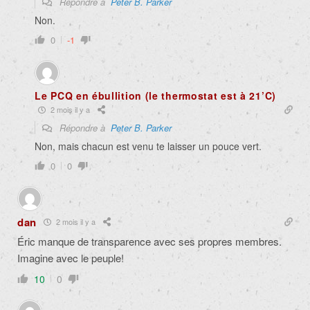
Répondre à
Peter B. Parker
Non.
0
-1
Le PCQ en ébullition (le thermostat est à 21’C)
2 mois il y a
Répondre à
Peter B. Parker
Non, mais chacun est venu te laisser un pouce vert.
0
0
dan
2 mois il y a
Éric manque de transparence avec ses propres membres.
Imagine avec le peuple!
10
0