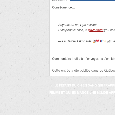
PARTAGES
Conséquence…
Anyone: oh no, I got a ticket.
Rich people: Nice, in
@Montreal
you can
— La Barbie Astronauta
(@La
Commentaire inutile à m’envoyer: ils s’en fich
Cette entrée a été publiée dans
Le Québec 
Navigation
←
LE FEFANS DU CH EN SANG QUI FRAPP
des
FEMME ET QUI EN MANGE UNE SOLIDE AP
articles