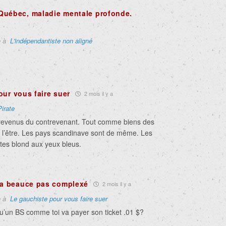
Québec, maladie mentale profonde.
e à
L'indépendantiste non aligné
our vous faire suer
2 mois il y a
Pirate
 revenus du contrevenant. Tout comme biens des
t l’être. Les pays scandinave sont de même. Les
es blond aux yeux bleus.
la beauce pas complexé
2 mois il y a
e à
Le gauchiste pour vous faire suer
qu’un BS comme toi va payer son ticket .01 $?