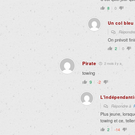
8
0
Un col bleu
Répondr
On prévoit fin
2
0
Pirate
2 mois il y a
towing
9
-2
L'indépendanti
Répondre à
Plus jeune, lorsqu
towing et ce, telle
2
-14