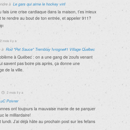
ndre à
Le gars qui aime le hockey viril
tu fais une crise cardiaque dans la maison, t’es mieux
et te rendre au bout de ton entrée, et appeler 911?
2 mois il y a
e à
Rod "Pet Sauce" Tremblay Ivrogne#1 Village Québec
problème à Québec : on a une gang de zoufs venant
ui savent pas boire pis après, ça donne une
 de la ville.
2 mois il y a
LuC Poivrer
nnes ont toujours la mauvaise manie de se parquer
c le milliardaire!
t lundi. J’ai déjà hâte au prochain post sur les fefans