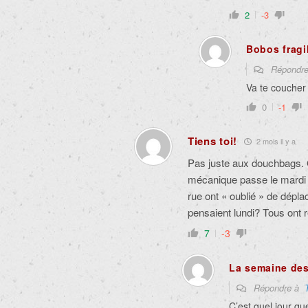
2
-3
Bobos fragi
Répondr
Va te coucher 
0
-1
Tiens toi!
2 mois il y a
Pas juste aux douchbags. C’
mécanique passe le mardi m
rue ont « oublié » de dépla
pensaient lundi? Tous ont r
7
-3
La semaine des 
Répondre à
C’est quel jour qu