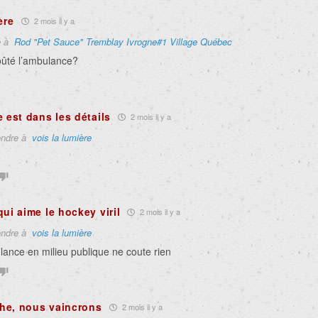
ère
2 mois il y a
e à
Rod "Pet Sauce" Tremblay Ivrogne#1 Village Québec
oûté l’ambulance?
e est dans les détails
2 mois il y a
ndre à
vois la lumière
qui aime le hockey viril
2 mois il y a
ndre à
vois la lumière
ance en milieu publique ne coute rien
he, nous vaincrons
2 mois il y a