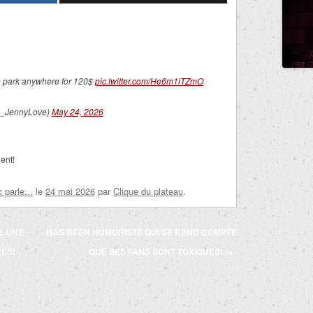
 park anywhere for 120$
pic.twitter.com/He6m1iTZmO
_JennyLove)
May 24, 2026
ent!
parle...
le
24 mai 2026
par
Clique du plateau
.
E UNE
HAS BEEN HUMORISTE QUI SE REND COMPTE
RÈS!
QUE SES FANS SONT TOXIQUES!
→