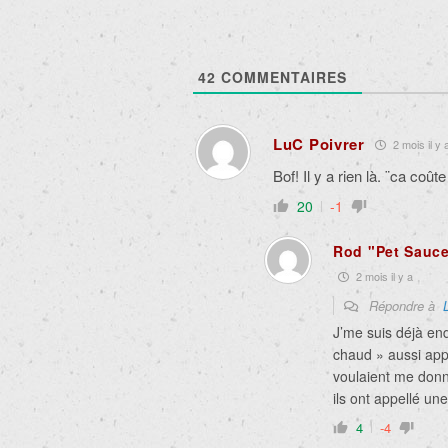
42
COMMENTAIRES
LuC Poivrer
2 mois il y 
Bof! Il y a rien là. ¨ca coû
20
-1
Rod "Pet Sauce
2 mois il y a
Répondre à
J’me suis déjà end
chaud » aussi app
voulaient me donne
ils ont appellé u
4
-4