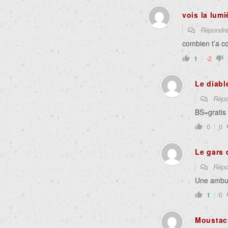
vois la lumi
Répondr
combien t’a c
1
-2
Le diabl
Répo
BS=gratis
0
0
Le gars 
Répo
Une ambul
1
0
Moustac