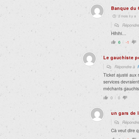
Banque du 
2 mois il y a
Répondr
Hihihi…
6
-1
Le gauchiste p
Répondre à
Ticket ajusté aux
services devraien
méchants gauchist
0
0
un gars de 
Répondr
Cà veut dire 