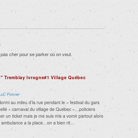
a
te pas cher pour se parker où on veut.
" Tremblay Ivrogne#1 Village Québec
LuC Poivrer
ormi au mileu d’la rue pendant le « festival du gars
ellé « carnaval du village de Québec »…policiers
r un ticket mais je me suis mis a vomir partout alors
ne ambulance a la place…on a bien rit…