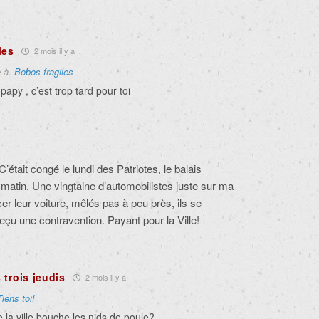
les
2 mois il y a
e à
Bobos fragiles
papy , c’est trop tard pour toi
était congé le lundi des Patriotes, le balais
atin. Une vingtaine d’automobilistes juste sur ma
cer leur voiture, mêlés pas à peu près, ils se
eçu une contravention. Payant pour la Ville!
trois jeudis
2 mois il y a
Tiens toi!
e la ville bouche les nids de poule?