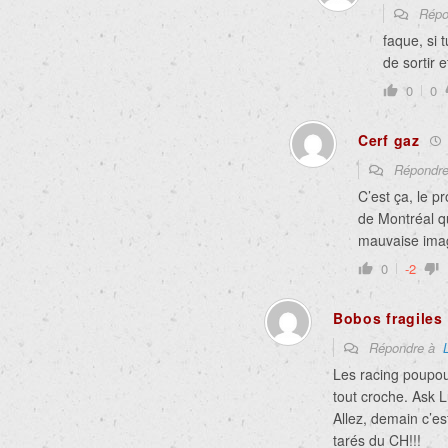
Répo
faque, si 
de sortir 
0
0
Cerf gaz
Répondr
C’est ça, le 
de Montréal q
mauvaise image
0
-2
Bobos fragiles
Répondre à
Les racing poupou
tout croche. Ask Lu
Allez, demain c’es
tarés du CH!!!