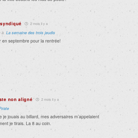
 syndiqué
2 mois il y a
e à
La semaine des trois jeudis
ir en septembre pour la rentrée!
ste non aligné
2 mois il y a
Pirate
e je jouais au billard, mes adversaires m’appelaient
ment je tirais. La 8 au coin.