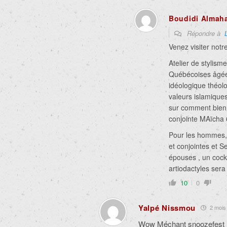
Boudidi Almah
Répondre à
Venez visiter not
Atelier de stylisme
Québécoises âgées
idéologique théol
valeurs islamique
sur comment bien 
conjointe MAïcha 
Pour les hommes, 
et conjointes et S
épouses , un cockt
artiodactyles ser
10
0
Yalpé Nissmou
2 mois 
Wow Méchant snoozefest le