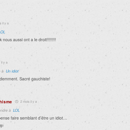
 il y a
LOL
 nous aussi ont a le droit!!!!!!!!
il y a
e à
Un idiot
demment. Sacré gauchiste!
Phisme
2 mois il y a
ndre à
LOL
 pense faire semblant d’être un idiot…