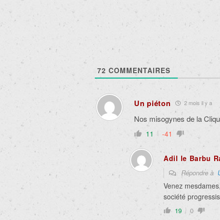
articles
72
COMMENTAIRES
Un piéton
2 mois il y a
Nos misogynes de la Clique
11
-41
Adil le Barbu R
Répondre à
Venez mesdames, o
société progressi
19
0