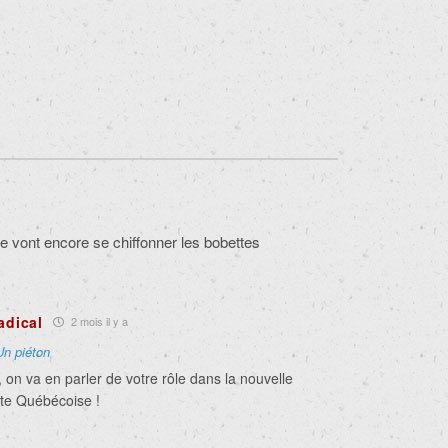
 vont encore se chiffonner les bobettes
adical
2 mois il y a
Un piéton
n va en parler de votre rôle dans la nouvelle
ste Québécoise !