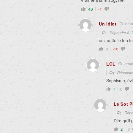
46
-4
Un idiot
2 mois
Répondre à
euz autte le fon fek
0
-10
LOL
2 mois 
Répondr
Sophisme, évi
7
0
Le Sot 
Répo
Dire qu’il
2
0