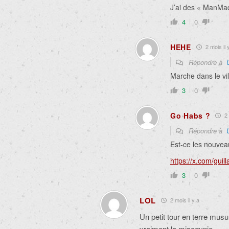
J’ai des « ManMad
4
0
HEHE
2 mois il 
Répondre à
Marche dans le vi
3
0
Go Habs ?
2 
Répondre à
Est-ce les nouvea
https://x.com/gu
3
0
LOL
2 mois il y a
Un petit tour en terre musu
vraiment la misogynie.