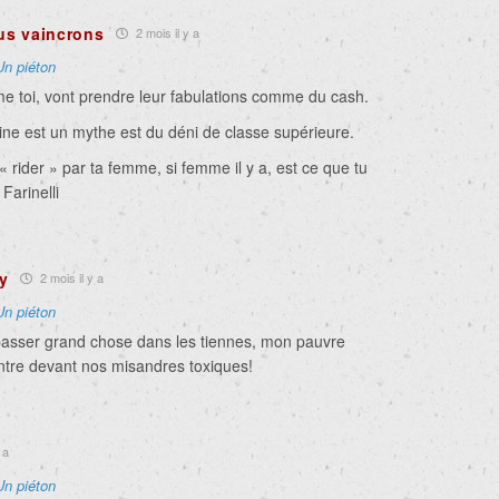
us vaincrons
2 mois il y a
Un piéton
e toi, vont prendre leur fabulations comme du cash.
ine est un mythe est du déni de classe supérieure.
 « rider » par ta femme, si femme il y a, est ce que tu
Farinelli
y
2 mois il y a
Un piéton
e passer grand chose dans les tiennes, mon pauvre
entre devant nos misandres toxiques!
 a
Un piéton