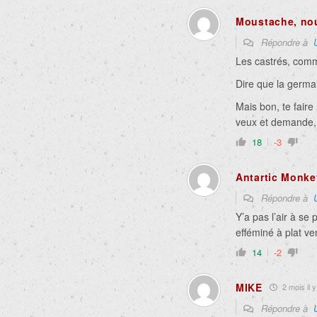
Moustache, no
Répondre à
Les castrés, comm
Dire que la germa
Mais bon, te faire
veux et demande, 
18
-3
Antartic Monke
Répondre à
Y’a pas l’air à s
efféminé à plat v
14
-2
MIKE
2 mois il y
Répondre à