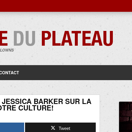
CLOWNS
Aller
au
contenu
CONTACT
T JESSICA BARKER SUR LA
OTRE CULTURE!
Tweet