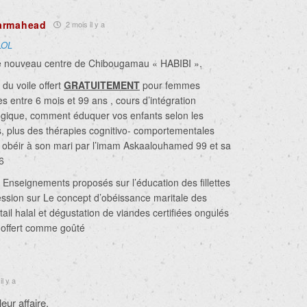
armahead
2 mois il y a
LOL
re nouveau centre de Chibougamau « HABIBI ».
 du voile offert
GRATUITEMENT
pour femmes
 entre 6 mois et 99 ans , cours d’intégration
ogique, comment éduquer vos enfants selon les
s, plus des thérapies cognitivo- comportementales
obéir à son mari par l’imam Askaalouhamed 99 et sa
6
Enseignements proposés sur l’éducation des fillettes
ession sur Le
concept
d’obéissance maritale des
ail halal et dégustation de viandes certifiées ongulés
a offert comme goûté
il y a
ur affaire.