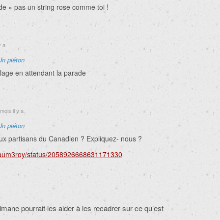
e » pas un string rose comme toi !
y a
Un piéton
llage en attendant la parade
mois il y a
Un piéton
ux partisans du Canadien ? Expliquez- nous ?
illaum3roy/status/2058926668631171330
lmane pourrait les aider à les recadrer sur ce qu’est