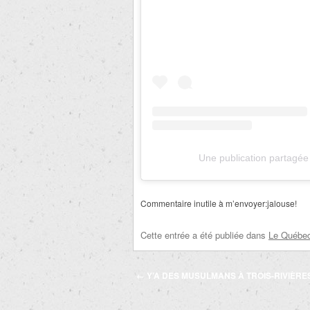
Une publication partagée
Commentaire inutile à m’envoyer:jalouse!
Cette entrée a été publiée dans
Le Québec 
Navigation
←
Y’A DES MUSULMANS À TROIS-RIVIÈRE
des