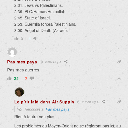
2:31. Jews vs Palestinians.
2:39. PLO/Hamas/Hezbollah.
2:45. State of Israel.
2:53. Guerrilla forces/Palestinians.
3:00. Angel of Death (Azrael).
0
-1
Pas mes pays
2 mois il y a
Pas mes guerres.
34
-2
Le p’tit laid dans Air Supply
2 mois il y a
Répondre à
Pas mes pays
Rien à foutre non plus.
Les problèmes du Moyen-Orient ne se règleront pas ici, au