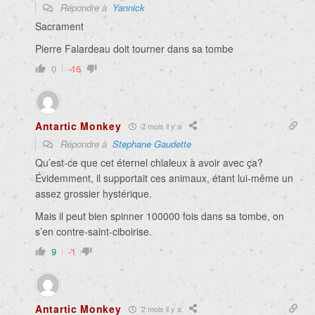
Répondre à
Yannick
Sacrament
Pierre Falardeau doit tourner dans sa tombe
0
-16
Antartic Monkey
2 mois il y a
Répondre à
Stephane Gaudette
Qu’est-ce que cet éternel chialeux à avoir avec ça?
Évidemment, il supportait ces animaux, étant lui-même un
assez grossier hystérique.
Mais il peut bien spinner 100000 fois dans sa tombe, on
s’en contre-saint-ciboirise.
9
-1
Antartic Monkey
2 mois il y a