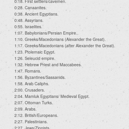
0:18. First settlers/cavemen.
0:28. Canaanites.
0:38. Ancient Egyptians.
0:48. Assyrians.
0:55. Israelites.
1:07. Babylonians/Persian Empire..
1:10. Greeks/Macedonians (Alexander the Great).
1:17. Greeks/Macedonians (after Alexander the Great).
1:23. Ptolemaic Egypt.
1:26. Seleucid empire.
1:32. Hebrew Priest and Maccabees.
1:47. Romans.
1:56. Byzantines/Sassanids.
1:58. Arab Caliphs.
2:00. Crusaders.
2:04. Mamluk Egyptians/ Medieval Egypt.
2:07. Ottoman Turks.
2:09. Arabs.
2:12. British/Europeans.
2:27. Palestinians.
2:27. Jews/Zionists.