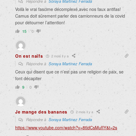
Répondre à
Soraya Martinez Ferrada
Voilà le vrai fascime décomplexé,avec nos faux antifas!
Camus doit sûrement parler des camionneurs de la covid
pour détourner l’attention!
15
0
On est naïfs
2 mois il y a
Répondre à
Soraya Martinez Ferrada
Ceux qui disent que ce n’est pas une religion de paix, se
font décapiter
9
0
Je mange des bananes
2 mois il y a
Répondre à
Soraya Martinez Ferrada
https://www.youtube.com/watch?v=8tIdCsMufIY&t=2s