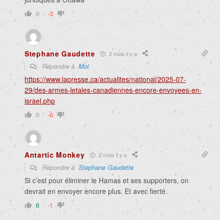
0
-3
Stephane Gaudette
2 mois il y a
Répondre à
Moi
https://www.lapresse.ca/actualites/national/2025-07-
29/des-armes-letales-canadiennes-encore-envoyees-en-
israel.php
0
-6
Antartic Monkey
2 mois il y a
Répondre à
Stephane Gaudette
Si c’est pour éliminer le Hamas et ses supporters, on
devrait en envoyer encore plus. Et avec fierté.
6
-1