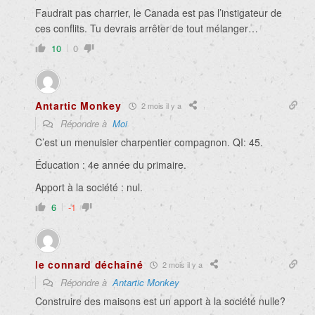
Faudrait pas charrier, le Canada est pas l’instigateur de
ces conflits. Tu devrais arrêter de tout mélanger…
10
0
Antartic Monkey
2 mois il y a
Répondre à
Moi
C’est un menuisier charpentier compagnon. QI: 45.
Éducation : 4e année du primaire.
Apport à la société : nul.
6
-1
le connard déchaîné
2 mois il y a
Répondre à
Antartic Monkey
Construire des maisons est un apport à la société nulle?