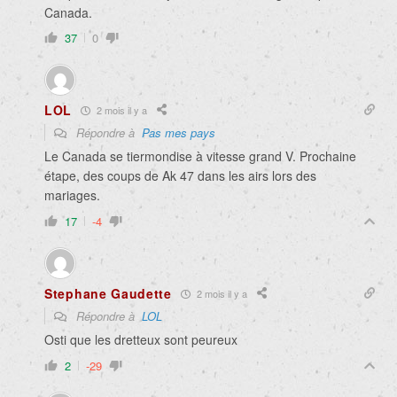
Canada.
37
0
LOL
2 mois il y a
Répondre à
Pas mes pays
Le Canada se tiermondise à vitesse grand V. Prochaine
étape, des coups de Ak 47 dans les airs lors des
mariages.
17
-4
Stephane Gaudette
2 mois il y a
Répondre à
LOL
Osti que les dretteux sont peureux
2
-29