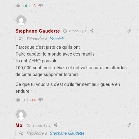
14
-3
Stephane Gaudette
2 mois il y a
Répondre à
Yannick
Parceque c’est juste ca qu’ils ont
Faire capoter le monde avec des manifs
Ils ont ZERO pouvoir
100,000 sont mort a Gaza et ont voit encore les attardes
de cette page supporter Israhell
Ce que tu voudrais c’est qu’ils ferment leur gueule en
endure
0
-14
Moi
2 mois il y a
Répondre à
Stephane Gaudette