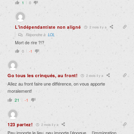
1
0
L'indépendantiste non aligné
2 mois il y a
Répondre à
LOL
Mort de rire ?!?
0
-1
Go tous les crinqués, au front!
2 mois il y a
Allez au front faire une différence, on vous apporte
moralement!
21
-1
123 partez!
2 mois il y a
Peu importe le lieu, peu importe l’époque… l’immigration