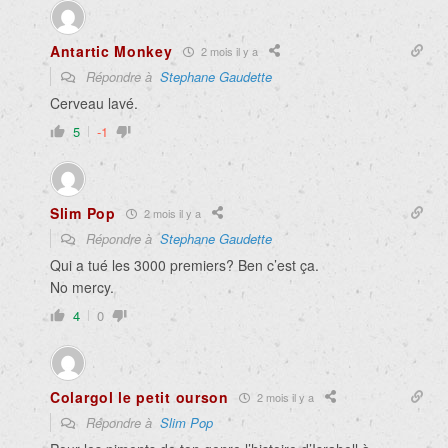
Antartic Monkey
2 mois il y a
Répondre à
Stephane Gaudette
Cerveau lavé.
5
-1
Slim Pop
2 mois il y a
Répondre à
Stephane Gaudette
Qui a tué les 3000 premiers? Ben c’est ça.
No mercy.
4
0
Colargol le petit ourson
2 mois il y a
Répondre à
Slim Pop