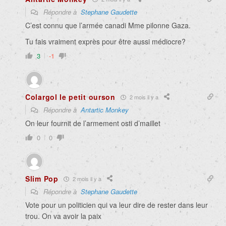
Répondre à
Stephane Gaudette
C’est connu que l’armée canadi Mme pilonne Gaza.
Tu fais vraiment exprès pour être aussi médiocre?
3
-1
Colargol le petit ourson
2 mois il y a
Répondre à
Antartic Monkey
On leur fournit de l’armement osti d’maillet
0
0
Slim Pop
2 mois il y a
Répondre à
Stephane Gaudette
Vote pour un politicien qui va leur dire de rester dans leur
trou. On va avoir la paix