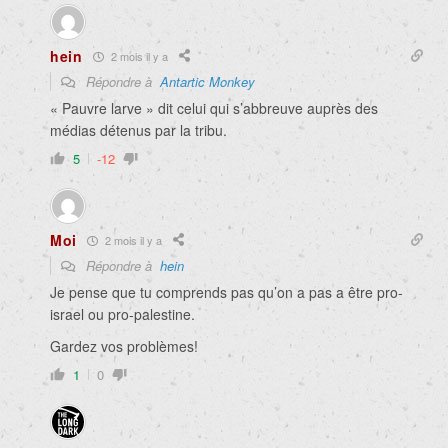
hein
2 mois il y a
Répondre à
Antartic Monkey
« Pauvre larve » dit celui qui s’abbreuve auprès des
médias détenus par la tribu.
5
-12
Moi
2 mois il y a
Répondre à
hein
Je pense que tu comprends pas qu’on a pas a être pro-
israel ou pro-palestine.
Gardez vos problèmes!
1
0