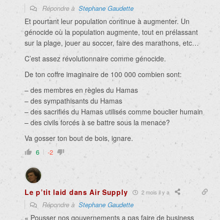
Répondre à
Stephane Gaudette
Et pourtant leur population continue à augmenter. Un
génocide où la population augmente, tout en prélassant
sur la plage, jouer au soccer, faire des marathons, etc…
C’est assez révolutionnaire comme génocide.
De ton coffre imaginaire de 100 000 combien sont:
– des membres en règles du Hamas
– des sympathisants du Hamas
– des sacrifiés du Hamas utilisés comme bouclier humain
– des civils forcés à se battre sous la menace?
Va gosser ton bout de bois, ignare.
6
-2
Le p’tit laid dans Air Supply
2 mois il y a
Répondre à
Stephane Gaudette
« Pousser nos gouvernements a pas faire de business