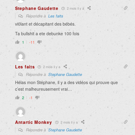
Stephane Gaudette
2 mois il y a
Répondre à
Les faits
vi0lant et décapitant des bébés.
Ta bullshit a ete debunke 100 fois
1
-11
Les faits
2 mois il y a
Répondre à
Stephane Gaudette
Hélas mon Stéphane, il y a des vidéos qui prouve que
c’est malheureusement vrai…
2
-1
Antartic Monkey
2 mois il y a
Répondre à
Stephane Gaudette