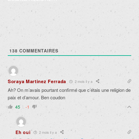
138
COMMENTAIRES
Soraya Martinez Ferrada
2 mois il y a
Ah? On m’avais pourtant confirmé que c’étais une religion de
paix et d’amour. Ben coudon
45
-1
Eh oui
2 mois il y a