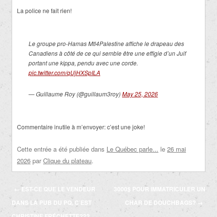
La police ne fait rien!
Le groupe pro-Hamas Mtl4Palestine affiche le drapeau des
Canadiens à côté de ce qui semble être une effigie d’un Juif
portant une kippa, pendu avec une corde.
pic.twitter.com/qUjHXSpILA
— Guillaume Roy (@guillaum3roy)
May 25, 2026
Commentaire inutile à m’envoyer: c’est une joke!
Cette entrée a été publiée dans
Le Québec parle...
le
26 mai
2026
par
Clique du plateau
.
Navigation
←
EST-CE QUE LE VENDEUR
3000$ POUR IMMATRICULER UN
des
DANS LA PUB DU PQ, C’EST
CHAR DE DOUCHBAGS?
→
articles
CHRISTINE FRÉCHETTE???