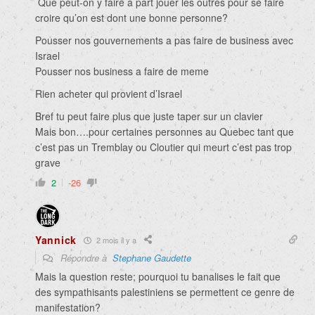
Que peut-on y faire à part jouer les outrés pour se faire
croire qu’on est dont une bonne personne?
Pousser nos gouvernements a pas faire de business avec
Israel
Pousser nos business a faire de meme
Rien acheter qui provient d’Israel
Bref tu peut faire plus que juste taper sur un clavier
Mais bon….pour certaines personnes au Quebec tant que
c’est pas un Tremblay ou Cloutier qui meurt c’est pas trop
grave
2
-26
Yannick
2 mois il y a
Répondre à
Stephane Gaudette
Mais la question reste; pourquoi tu banalises le fait que
des sympathisants palestiniens se permettent ce genre de
manifestation?