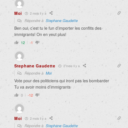
Moi
2 mois il y a
Répondre à
Stephane Gaudette
Ben oui, c’est tu le fun d’importer les conflits des
immigrants! On en veut plus!
12
-1
Stephane Gaudette
2 mois il y a
Répondre à
Moi
Vote pour des politiciens qui iront pas les bombarder
Tu va avoir moins d’immigrants
0
-12
Moi
2 mois il y a
Répondre à
Stephane Gaudette