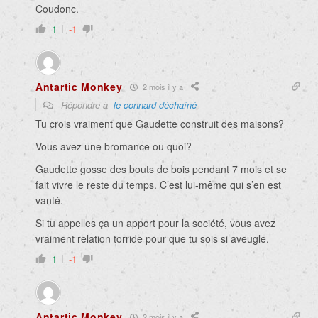
Coudonc.
1
-1
Antartic Monkey
2 mois il y a
Répondre à
le connard déchaîné
Tu crois vraiment que Gaudette construit des maisons?
Vous avez une bromance ou quoi?
Gaudette gosse des bouts de bois pendant 7 mois et se
fait vivre le reste du temps. C’est lui-même qui s’en est
vanté.
Si tu appelles ça un apport pour la société, vous avez
vraiment relation torride pour que tu sois si aveugle.
1
-1
Antartic Monkey
2 mois il y a