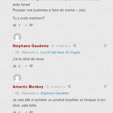
avec Israel
Pousser nos business a faire de meme » (sic)
Tu y crois vraiment?
7
-1
Stephane Gaudette
2 mois il y a
Répondre à
Le p’tit laid dans Air Supply
J’ai le droit de rever
2
-7
Antartic Monkey
2 mois il y a
Répondre à
Stephane Gaudette
Je vais allé m’acheter un produit Israélien et trinquer à ton
rêve, sale bête.
4
-2