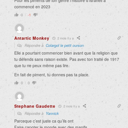
Pour les piments de ton genre l’histoire d’Israhell à
commencé en 2023
0
-1
Antartic Monkey
2 mois il y a
Répondre à
Colargol le petit ourson
Elle a pourtant commencer bien avant que la religion que
tu défends sans raison existe. Pas avec ton traité de 1917
que tu ne peux même pas lire.
En fait de piment, tu donnes pas ta place.
0
0
Stephane Gaudette
2 mois il y a
Répondre à
Yannick
Parceque c’est juste ca qu’ils ont
Faire capoter le monde avec des manifs