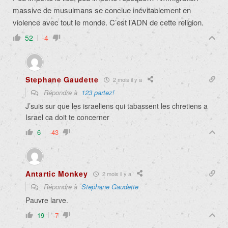
massive de musulmans se conclue inévitablement en
violence avec tout le monde. C’est l’ADN de cette religion.
52
-4
Stephane Gaudette
2 mois il y a
Répondre à
123 partez!
J’suis sur que les israeliens qui tabassent les chretiens a
Israel ca doit te concerner
6
-43
Antartic Monkey
2 mois il y a
Répondre à
Stephane Gaudette
Pauvre larve.
19
-7