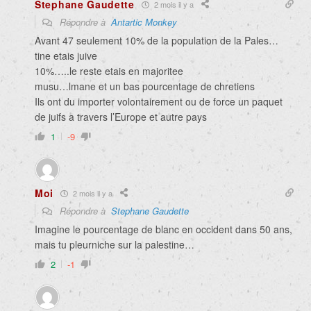
Stephane Gaudette
2 mois il y a
Répondre à
Antartic Monkey
Avant 47 seulement 10% de la population de la Pales…
tine etais juive
10%…..le reste etais en majoritee
musu…lmane et un bas pourcentage de chretiens
Ils ont du importer volontairement ou de force un paquet
de juifs a travers l’Europe et autre pays
1
-9
Moi
2 mois il y a
Répondre à
Stephane Gaudette
Imagine le pourcentage de blanc en occident dans 50 ans,
mais tu pleurniche sur la palestine…
2
-1