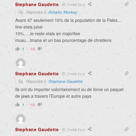
Stephane Gaudette
2 mois il y a
Répondre à
Antartic Monkey
Avant 47 seulement 10% de la population de la Pales…
tine etais juive
10%…..le reste etais en majoritee
musu…lmane et un bas pourcentage de chretiens
1
-10
Stephane Gaudette
2 mois il y a
Répondre à
Stephane Gaudette
Ils ont du importer volontairement ou de force un paquet
de jews a travers l’Europe et autre pays
1
-10
Stephane Gaudette
2 mois il y a