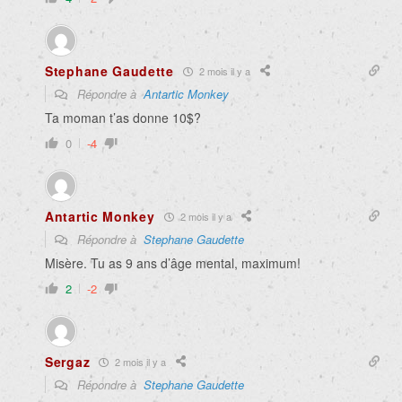
Stephane Gaudette
2 mois il y a
Répondre à
Antartic Monkey
Ta moman t’as donne 10$?
0
-4
Antartic Monkey
2 mois il y a
Répondre à
Stephane Gaudette
Misère. Tu as 9 ans d’âge mental, maximum!
2
-2
Sergaz
2 mois il y a
Répondre à
Stephane Gaudette