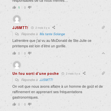
responsables de ca nous mêmes…
1
0
JJSMTT!
2 mois il y a
Répondre à
Ma tante Solange
Lafrenière que j’ai vu au McDonald de Ste-Julie ce
printemps est loin d’être un gorille.
0
0
Un fou sorti d’une poche
2 mois il y a
Répondre à
JJSMTT!
On voit que nous avons affaire à un homme de goût et de
raffinement en apprenant ses fréquentations
gastronomiques.
0
0