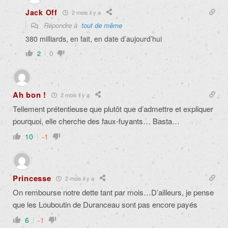
Jack Off
2 mois il y a
Répondre à
tout de même
380 milliards, en fait, en date d’aujourd’hui
2
0
Ah bon !
2 mois il y a
Tellement prétentieuse que plutôt que d’admettre et expliquer
pourquoi, elle cherche des faux-fuyants… Basta…
10
-1
Princesse
2 mois il y a
On rembourse notre dette tant par mois…D’ailleurs, je pense
que les Louboutin de Duranceau sont pas encore payés
6
-1