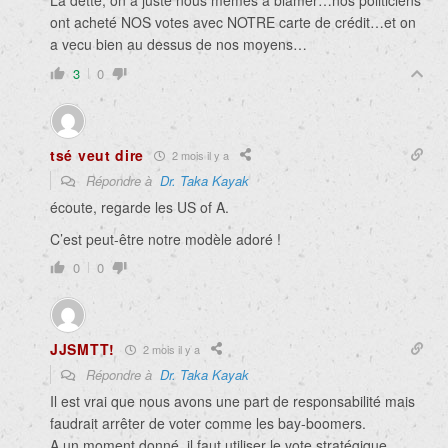
La dette, on a juste nous mêmes a blamer…nos politiciens
ont acheté NOS votes avec NOTRE carte de crédit…et on
a vecu bien au dessus de nos moyens…
3
0
tsé veut dire
2 mois il y a
Répondre à
Dr. Taka Kayak
écoute, regarde les US of A.
C’est peut-être notre modèle adoré !
0
0
JJSMTT!
2 mois il y a
Répondre à
Dr. Taka Kayak
Il est vrai que nous avons une part de responsabilité mais
faudrait arrêter de voter comme les bay-boomers.
A un moment donné, il faut utiliser le vote stratégique