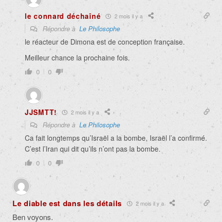
le connard déchaîné
2 mois il y a
Répondre à
Le Philosophe
le réacteur de Dimona est de conception française.
Meilleur chance la prochaine fois.
0
0
JJSMTT!
2 mois il y a
Répondre à
Le Philosophe
Ca fait longtemps qu’Israël a la bombe, Israël l’a confirmé.
C’est l’Iran qui dit qu’ils n’ont pas la bombe.
0
0
Le diable est dans les détails
2 mois il y a
Ben voyons.