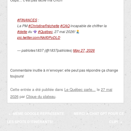
#FINANCES
:
La PM
#ChristineFréchette
#CAQ
incapable de chiffrer la
#dette
du
#Québec
, 27 mai 2026!
pic.twitter.com/Nkif0PoDLD
— patriotes1837 (@1837patriotes)
May 27, 2026
Commentaire inutile à m’envoyer: elle peut pas répondre ça change
toujours!
Cette entrée a été publiée dans
Le Québec parle...
le
27 mai
2026
par
Clique du plateau
.
Navigation
←
MÊME GOOGLE REPRÉSENTE
MERCI À CHAT GPT POUR CE
des
LES SPOTS D’ITINÉRANTS!
CLIP!
→
articles