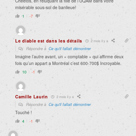
Cheetos, en reluquant la fille de l’UQÀM dans votre
misérable sous-sol de banlieue!
1
-7
Le diable est dans les détails
2 mois il y a
Répondre à
Ce qu'il fallait démontrer
Imagine l’autre avant, un « comptable » qui affirme deux
fois qu’un appart a Montréal c’est 600-700$ Incroyable.
10
-1
Camille Laurin
2 mois il y a
Répondre à
Ce qu'il fallait démontrer
Touché !
4
-1