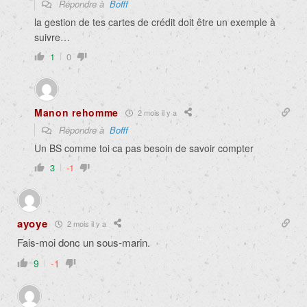
Répondre à
Bofff
la gestion de tes cartes de crédit doit être un exemple à
suivre…
1
0
Manon rehomme
2 mois il y a
Répondre à
Bofff
Un BS comme toi ca pas besoin de savoir compter
3
-1
ayoye
2 mois il y a
Fais-moi donc un sous-marin.
9
-1