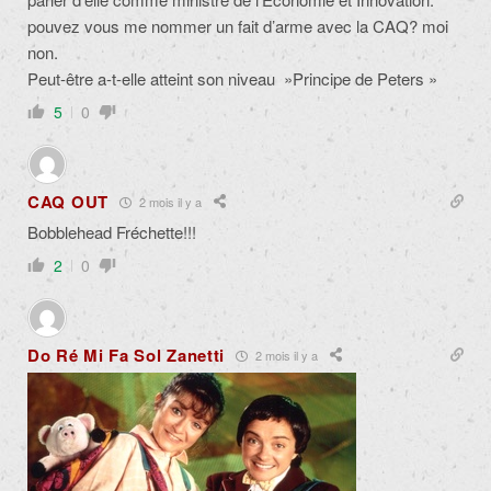
pouvez vous me nommer un fait d’arme avec la CAQ? moi
non.
Peut-être a-t-elle atteint son niveau »Principe de Peters »
5
0
CAQ OUT
2 mois il y a
Bobblehead Fréchette!!!
2
0
Do Ré Mi Fa Sol Zanetti
2 mois il y a