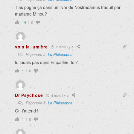
T’as pogné ça dans un livre de Nostradamus traduit par
madame Minou?
14
0
vois la lumière
2 mois il y a
Répondre à
Le Philosophe
tu jouais pas dans Empathie, toi?
1
0
Dr Psychose
2 mois il y a
Répondre à
Le Philosophe
On t’attend !
1
0