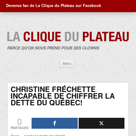
Devenez fan de La Clique du Plateau sur Facebook
PARCE QU'ON NOUS PREND POUR DES CLOWNS
Aller
Menu
au
contenu
CHRISTINE FRÉCHETTE
INCAPABLE DE CHIFFRER LA
DETTE DU QUÉBEC!
0
PARTAGES
Oups… c’est pas facile ma Cricri!