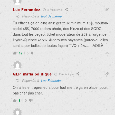
Luc Ferrandez
2 mois il y a
Répondre à
tout de même
Tu effaces ça en cinq ans: gratteux minimum 15$, mouton-
cadet 45$, 7000 radars photo, des Kinzo et des SQDC
dans tout les cegep, ticket modérateur de 25$ à l’urgence,
Hydro-Québec +15%. Autoroutes payantes (parce-qu’elles
sont super belles de toutes façon) TVQ + 2%……VOILÀ
12
0
QLP, mafia politique
2 mois il y a
Répondre à
Luc Ferrandez
On a les entrepreneurs pour tout mettre ça en place, pour
pas cher pas cher.
8
0