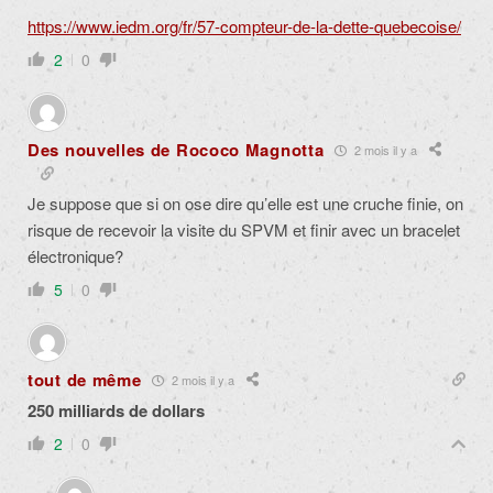
https://www.iedm.org/fr/57-compteur-de-la-dette-quebecoise/
2
0
Des nouvelles de Rococo Magnotta
2 mois il y a
Je suppose que si on ose dire qu’elle est une cruche finie, on
risque de recevoir la visite du SPVM et finir avec un bracelet
électronique?
5
0
tout de même
2 mois il y a
250 milliards de dollars
2
0