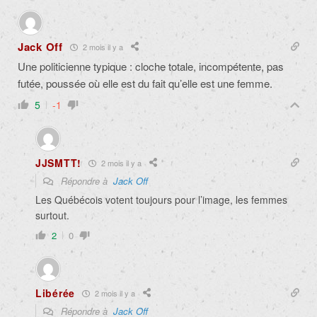
Jack Off
2 mois il y a
Une politicienne typique : cloche totale, incompétente, pas
futée, poussée où elle est du fait qu’elle est une femme.
5
-1
JJSMTT!
2 mois il y a
Répondre à
Jack Off
Les Québécois votent toujours pour l’image, les femmes
surtout.
2
0
Libérée
2 mois il y a
Répondre à
Jack Off