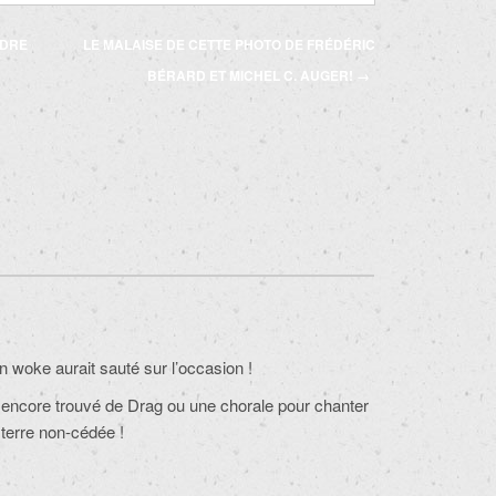
NDRE
LE MALAISE DE CETTE PHOTO DE FRÉDÉRIC
BÉRARD ET MICHEL C. AUGER!
→
n woke aurait sauté sur l’occasion !
s encore trouvé de Drag ou une chorale pour chanter
 terre non-cédée !