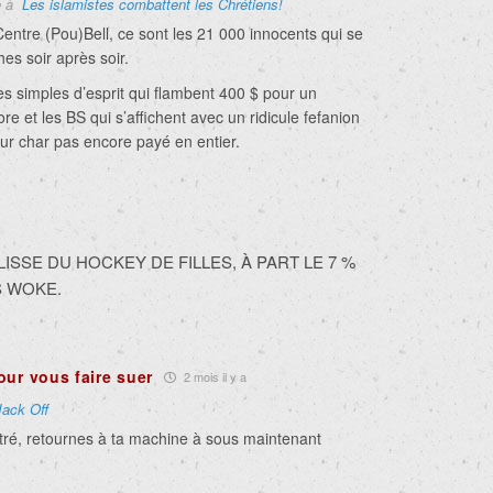
e à
Les islamistes combattent les Chrétiens!
Centre (Pou)Bell, ce sont les 21 000 innocents qui se
hes soir après soir.
es simples d’esprit qui flambent 400 $ pour un
ore et les BS qui s’affichent avec un ridicule fefanion
leur char pas encore payé en entier.
ISSE DU HOCKEY DE FILLES, À PART LE 7 %
S WOKE.
our vous faire suer
2 mois il y a
Jack Off
tré, retournes à ta machine à sous maintenant