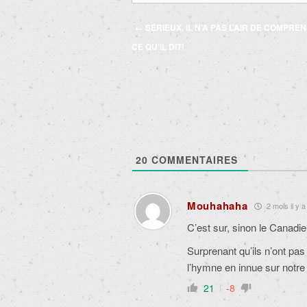
Navigation
←
SÉRIEUX, IL N’A PAS L’AIR DE COMPRE
des
CE QU’IL DIT!
articles
20
COMMENTAIRES
Mouhahaha
2 mois il y a
C’est sur, sinon le Canadie
Surprenant qu’ils n’ont pa
l’hymne en innue sur notre
21
-8