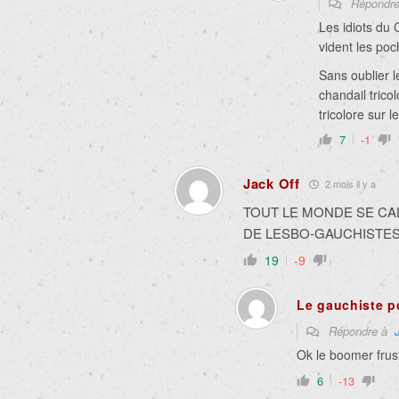
Répondr
Les idiots du 
vident les poc
Sans oublier l
chandail tricol
tricolore sur 
7
-1
Jack Off
2 mois il y a
TOUT LE MONDE SE CAL
DE LESBO-GAUCHISTE
19
-9
Le gauchiste p
Répondre à
Ok le boomer frus
6
-13