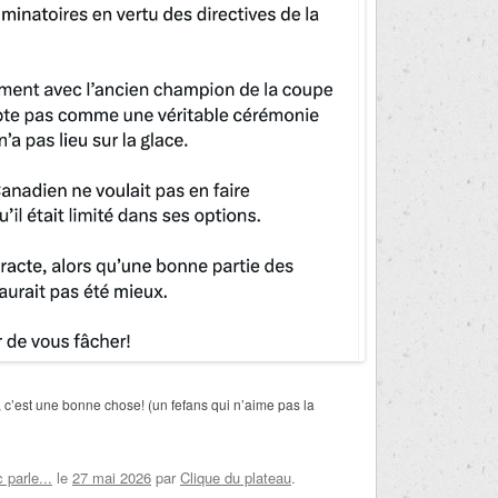
 c’est une bonne chose! (un fefans qui n’aime pas la
parle...
le
27 mai 2026
par
Clique du plateau
.