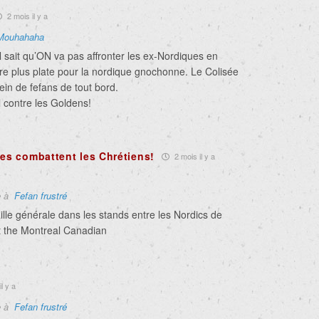
2 mois il y a
Mouhahaha
 sait qu’ON va pas affronter les ex-Nordiques en
tre plus plate pour la nordique gnochonne. Le Colisée
lein de fefans de tout bord.
l contre les Goldens!
tes combattent les Chrétiens!
2 mois il y a
e à
Fefan frustré
lle générale dans les stands entre les Nordics de
t the Montreal Canadian
l y a
e à
Fefan frustré