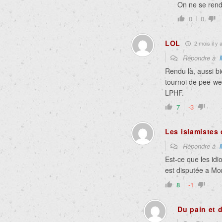
On ne se rend
0
0
LOL
2 mois il y 
Répondre à
Rendu là, aussi b
tournoi de pee-we
LPHF.
7
-3
Les islamistes
Répondre à
Est-ce que les idi
est disputée a Mon
8
-1
Du pain et 