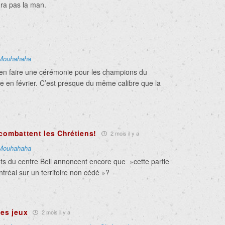
ra pas la man.
a
Mouhahaha
ien faire une cérémonie pour les champions du
e en février. C’est presque du même calibre que la
 combattent les Chrétiens!
2 mois il y a
Mouhahaha
ots du centre Bell annoncent encore que »cette partie
tréal sur un territoire non cédé »?
des jeux
2 mois il y a