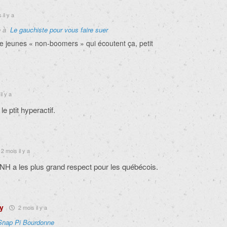
 il y a
e à
Le gauchiste pour vous faire suer
e jeunes « non-boomers » qui écoutent ça, petit
il y a
e ptit hyperactif.
2 mois il y a
NH a les plus grand respect pour les québécois.
y
2 mois il y a
Snap Pi Bourdonne