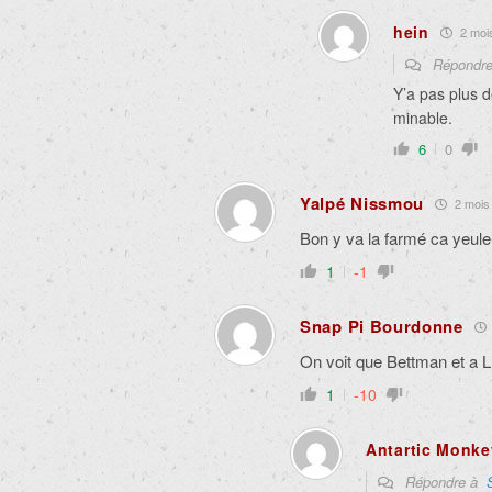
hein
2 mois
Répondr
Y’a pas plus d
minable.
6
0
Yalpé Nissmou
2 mois 
Bon y va la farmé ca yeule l
1
-1
Snap Pi Bourdonne
On voit que Bettman et a L
1
-10
Antartic Monke
Répondre à