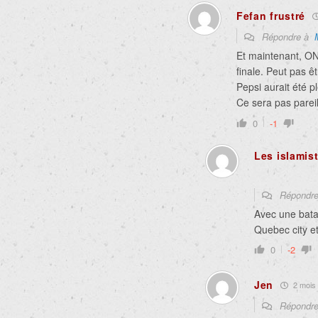
Fefan frustré
Répondre à
Et maintenant, ON
finale. Peut pas ê
Pepsi aurait été p
Ce sera pas parei
0
-1
Les islamis
Répondr
Avec une batai
Quebec city e
0
-2
Jen
2 mois i
Répondr