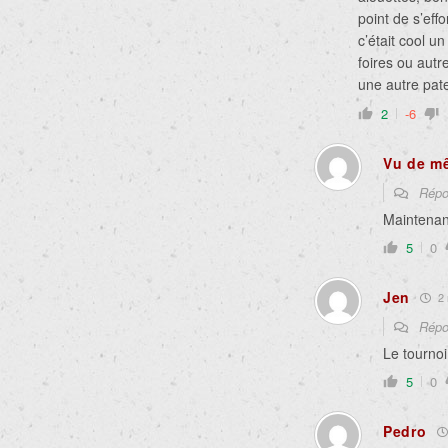
point de s’eff
c’était cool 
foires ou autr
une autre pate
2
-6
Vu de m
Répo
Maintenant
5
0
Jen
2 
Répo
Le tournoi
5
0
Pedro