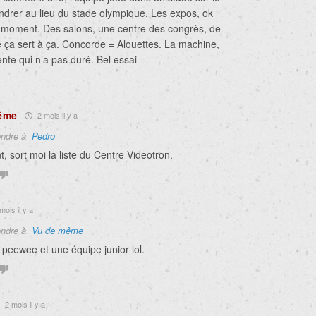
ondrer au lieu du stade olympique. Les expos, ok
un moment. Des salons, une centre des congrès, de
e ça sert à ça. Concorde = Alouettes. La machine,
nte qui n’a pas duré. Bel essai
ême
2 mois il y a
ndre à
Pedro
, sort moi la liste du Centre Videotron.
mois il y a
ndre à
Vu de même
 peewee et une équipe junior lol.
2 mois il y a