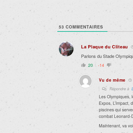
53
COMMENTAIRES
La Plaque du Cliteau
Parlons du Stade Olympi
20
-14
Vu de même
Répondre à
Les Olympiques, le
Expos, L’Impact, d
piscines qui serv
combat Leonard-
Maintenant, va voi