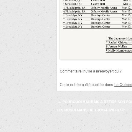
Commentaire inutile à m’envoyer: qui?
Cette entrée a été publiée dans
Le Québec 
Navigation
←
POURQUOI MAURAIS A RETIRÉ SON PO
des
LES MUSULMANS DE TROIS-RIVIÈRES?
articles