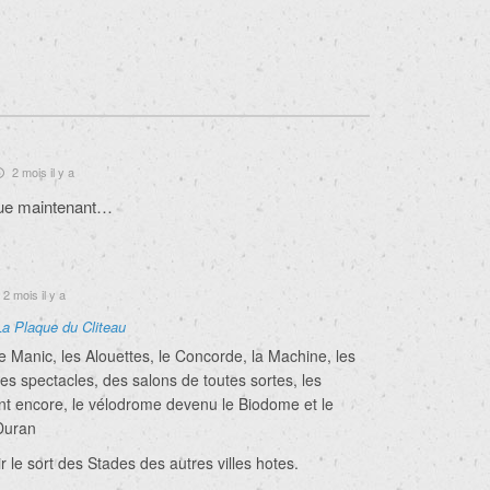
2 mois il y a
que maintenant…
2 mois il y a
La Plaque du Cliteau
 Manic, les Alouettes, le Concorde, la Machine, les
es spectacles, des salons de toutes sortes, les
ent encore, le vélodrome devenu le Biodome et le
Duran
r le sort des Stades des autres villes hotes.