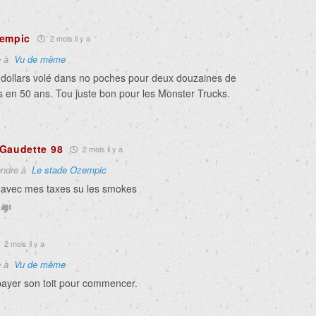
zempic
2 mois il y a
e à
Vu de même
e dollars volé dans no poches pour deux douzaines de
 en 50 ans. Tou juste bon pour les Monster Trucks.
Gaudette 98
2 mois il y a
ndre à
Le stade Ozempic
 avec mes taxes su les smokes
2 mois il y a
e à
Vu de même
payer son toit pour commencer.