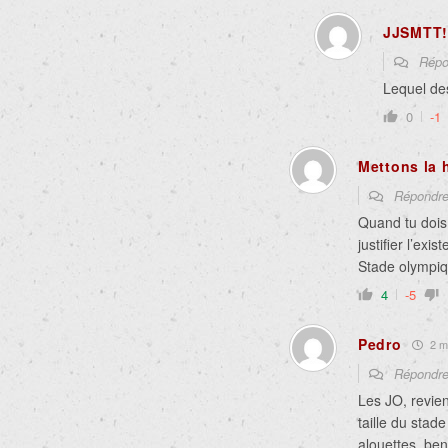
JJSMTT!
Répo
Lequel des
0
-1
Mettons la
Répondr
Quand tu dois
justifier l’exi
Stade olympiqu
4
-5
Pedro
2 mo
Répondr
Les JO, revie
taille du stad
alouettes, ben