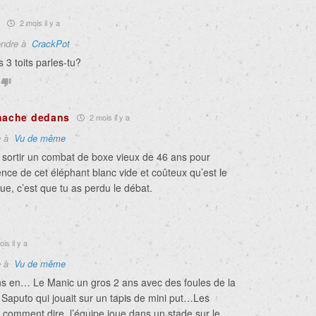
2 mois il y a
ndre à
CrackPot
 3 toits parles-tu?
 hache dedans
2 mois il y a
e à
Vu de même
 sortir un combat de boxe vieux de 46 ans pour
stence de cet éléphant blanc vide et coûteux qu’est le
e, c’est que tu as perdu le débat.
is il y a
e à
Vu de même
ns en… Le Manic un gros 2 ans avec des foules de la
e Saputo qui jouait sur un tapis de mini put…Les
 comment dire, l’équipe joue dans un stade sur le