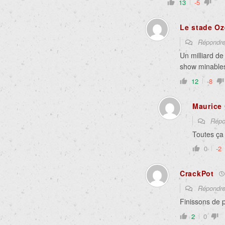
13
-5
Le stade O
Répondr
Un milliard d
show minables
12
-8
Maurice 
Répo
Toutes ça
0
-2
CrackPot
Répondr
Finissons de 
2
0