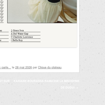
parle...
le
28 mai 2026
par
Clique du plateau
.
ST SUR
KARIANE BOURASSA RAMASSE LA MISOGYNIE
DE DUDU!
→