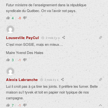
Futur ministre de l’enseignement dans la république
syndicale du Québec. On va l’avoir not pays.
4
-8
Louseville PayCul
2 mois il y a
C’est mon SOSIE, mais en mieux…
Maire Yvend Des Haies
3
-1
Alexis Labranche
2 mois il y a
Lui il croit pas à ça tirer les joints. Il préfère les fumer. Belle
maison su’l tyvek et toit en papier noir typique de nos
campagne.
7
-1