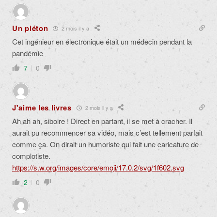
Un piéton
2 mois il y a
Cet ingénieur en électronique était un médecin pendant la
pandémie
7
0
J'aime les livres
2 mois il y a
Ah ah ah, siboire ! Direct en partant, il se met à cracher. Il
aurait pu recommencer sa vidéo, mais c’est tellement parfait
comme ça. On dirait un humoriste qui fait une caricature de
complotiste.
https://s.w.org/images/core/emoji/17.0.2/svg/1f602.svg
2
0