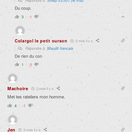
Répondre à
Sharp EL-531 (le vrai)
Du coup.
3
-1
Colargol le petit ourson
2 mois il y a
Répondre à
Maudit francais
De rien du con
1
-3
Machoire
2 mois il y a
Met tes rateliers mon homme.
4
-1
Jen
2 mois il y a