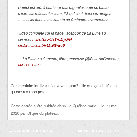
Daniel est prêt à fabriquer des orgonites pour se battre
contre les méchantes tours 5G qui contrôlent les nuages
…… et sa femme est tannée de l'entendre marmonner.
Vidéo complète sur la page Facebook de La Bulle au
cerveau
https://t.co/CaWizByUAA
pic.twitter.com/NvLUBtWEq9
— La Bulle Au Cerveau, libre-penseuse (@BulleAuCerveau)
May 28, 2026
Commentaire inutile à m’envoyer: papa? (fille que ça fait 10 ans
qu’elle a vu son père)
Cette entrée a été publiée dans
Le Québec parle...
le
29 mai
2026
par
Clique du plateau
.
Navigation
←
KARIANE BOURASSA
FAIL DE RUBA ET FRÉCHETTE