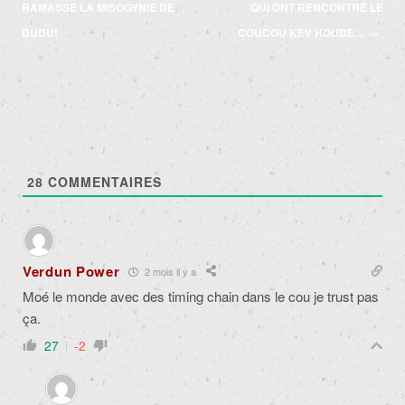
des
RAMASSE LA MISOGYNIE DE
QUI ONT RENCONTRÉ LE
articles
DUDU!
COUCOU KEV HOUDE…
→
28
COMMENTAIRES
Verdun Power
2 mois il y a
Moé le monde avec des timing chain dans le cou je trust pas
ça.
27
-2