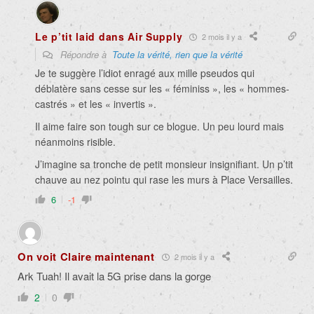
Le p’tit laid dans Air Supply
2 mois il y a
Répondre à
Toute la vérité, rien que la vérité
Je te suggère l’idiot enragé aux mille pseudos qui
déblatère sans cesse sur les « féminiss », les « hommes-
castrés » et les « invertis ».
Il aime faire son tough sur ce blogue. Un peu lourd mais
néanmoins risible.
J’imagine sa tronche de petit monsieur insignifiant. Un p’tit
chauve au nez pointu qui rase les murs à Place Versailles.
6
-1
On voit Claire maintenant
2 mois il y a
Ark Tuah! Il avait la 5G prise dans la gorge
2
0