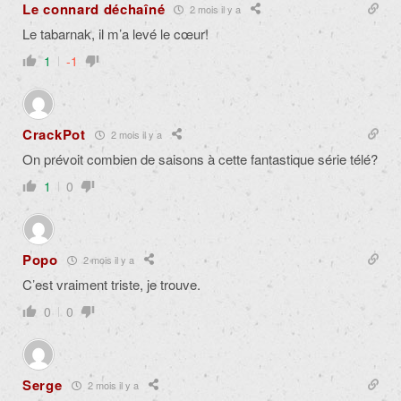
Le connard déchaîné
2 mois il y a
Le tabarnak, il m’a levé le cœur!
1
-1
CrackPot
2 mois il y a
On prévoit combien de saisons à cette fantastique série télé?
1
0
Popo
2 mois il y a
C’est vraiment triste, je trouve.
0
0
Serge
2 mois il y a