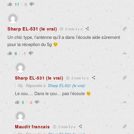
11
0
Sharp EL-531 (le vrai)
2 mois il y a
Un chic type, l’antenne qu’il a dans l’écoute aide sûrement
pour la réception du 5g
6
-1
Sharp EL-531 (le vrai)
2 mois il y a
Répondre à
Sharp EL-531 (le vrai)
Le cou…. Dans le cou… pas l’écoute
5
-2
Maudit francais
2 mois il y a