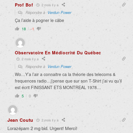
Prof Bof
2 mois il y a
Répondre à
Verdun Power
Ça l’aide à pogner le câbe
18
-1
Observatoire En Médiocrité Du Québec
2 mois il y a
Répondre à
Verdun Power
Wo…Y’a l’air a connaitre ca la théorie des telecoms &
frequences radio…j’pense que sur son T-Shirt j’ai vu qu’il
est écrit FINISSANT ETS MONTREAL 1978…
5
0
Jean Coutu
2 mois il y a
Lorazépam 2 mg bid. Urgent! Merci!