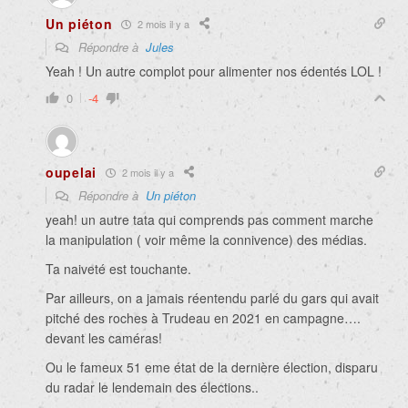
Un piéton
2 mois il y a
Répondre à
Jules
Yeah ! Un autre complot pour alimenter nos édentés LOL !
0
-4
oupelai
2 mois il y a
Répondre à
Un piéton
yeah! un autre tata qui comprends pas comment marche
la manipulation ( voir même la connivence) des médias.
Ta naiveté est touchante.
Par ailleurs, on a jamais réentendu parlé du gars qui avait
pitché des roches à Trudeau en 2021 en campagne….
devant les caméras!
Ou le fameux 51 eme état de la dernière élection, disparu
du radar le lendemain des élections..