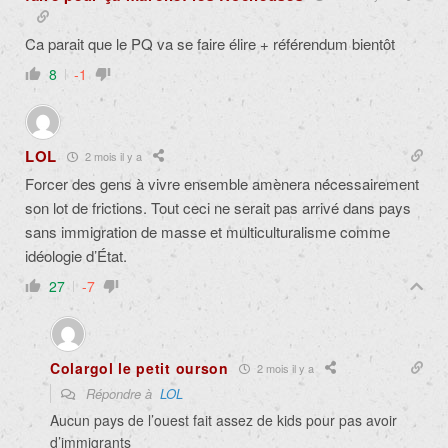
Ca parait que le PQ va se faire élire + référendum bientôt
8
-1
LOL
2 mois il y a
Forcer des gens à vivre ensemble amènera nécessairement
son lot de frictions. Tout ceci ne serait pas arrivé dans pays
sans immigration de masse et multiculturalisme comme
idéologie d’État.
27
-7
Colargol le petit ourson
2 mois il y a
Répondre à
LOL
Aucun pays de l’ouest fait assez de kids pour pas avoir
d’immigrants