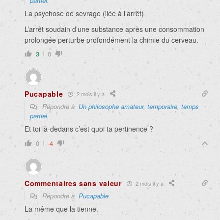
partiel.
La psychose de sevrage (liée à l’arrêt)
L’arrêt soudain d’une substance après une consommation
prolongée perturbe profondément la chimie du cerveau.
3
0
Pucapable
2 mois il y a
Répondre à
Un philosophe amateur, temporaire, temps
partiel.
Et toi là-dedans c’est quoi ta pertinence ?
0
-4
Commentaires sans valeur
2 mois il y a
Répondre à
Pucapable
La même que la tienne.