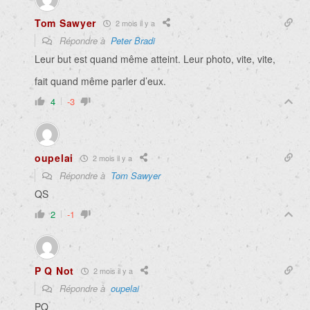
Tom Sawyer
2 mois il y a
Répondre à
Peter Bradi
Leur but est quand même atteint. Leur photo, vite, vite,
fait quand même parler d’eux.
4
-3
oupelai
2 mois il y a
Répondre à
Tom Sawyer
QS
2
-1
P Q Not
2 mois il y a
Répondre à
oupelai
PQ