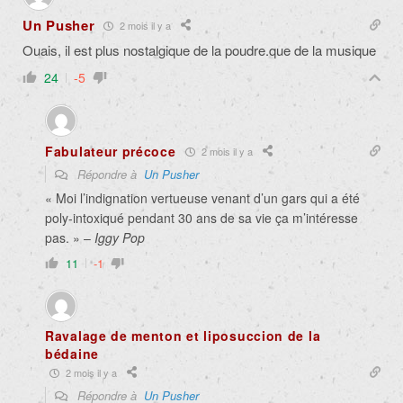
Un Pusher
2 mois il y a
Ouais, il est plus nostalgique de la poudre.que de la musique
24
-5
Fabulateur précoce
2 mois il y a
Répondre à
Un Pusher
« Moi l’indignation vertueuse venant d’un gars qui a été
poly-intoxiqué pendant 30 ans de sa vie ça m’intéresse
pas. » –
Iggy Pop
11
-1
Ravalage de menton et liposuccion de la
bédaine
2 mois il y a
Répondre à
Un Pusher