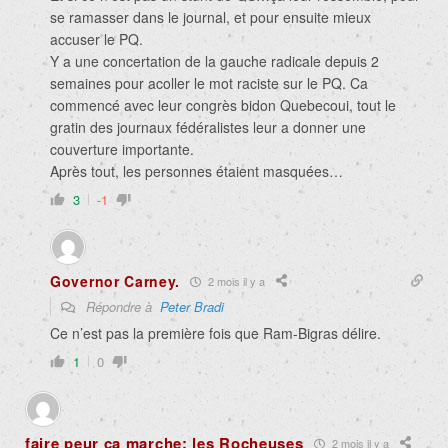
se ramasser dans le journal, et pour ensuite mieux
accuser le PQ.
Y a une concertation de la gauche radicale depuis 2
semaines pour acoller le mot raciste sur le PQ. Ca
commencé avec leur congrès bidon Quebecoui, tout le
gratin des journaux fédéralistes leur a donner une
couverture importante.
Après tout, les personnes étaient masquées…
3
-1
Governor Carney.
2 mois il y a
Répondre à
Peter Bradi
Ce n’est pas la première fois que Ram-Bigras délire.
1
0
faire peur ça marche: les Rocheuses
2 mois il y a