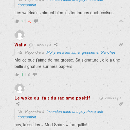
concombre
Les wafricains aiment bien les toutounes québécoises.
7
-6
Wally
2 mois il y a
Répondre à
Moi y en a les aimer grosses et blanches
Moi ce que j’aime de ma grosse, Sa signature , elle a une
belle signature sur mes papiers
1
0
Le woke qui fait du racisme positif
2 mois il y a
Répondre à
Incursion dans une psychose anti
concombre
hey, laisse les « Mud Shark » tranquille!!!