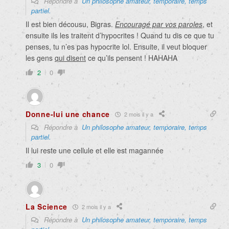
Répondre à
Un philosophe amateur, temporaire, temps
partiel.
Il est bien décousu, Bigras.
Encouragé par vos paroles
, et
ensuite ils les traitent d’hypocrites ! Quand tu dis ce que tu
penses, tu n’es pas hypocrite lol. Ensuite, il veut bloquer
les gens
qui disent
ce qu’ils pensent ! HAHAHA
2
0
Donne-lui une chance
2 mois il y a
Répondre à
Un philosophe amateur, temporaire, temps
partiel.
Il lui reste une cellule et elle est magannée
3
0
La Science
2 mois il y a
Répondre à
Un philosophe amateur, temporaire, temps