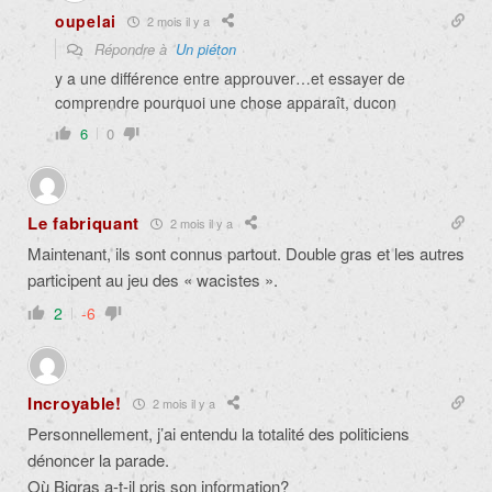
oupelai
2 mois il y a
Répondre à
Un piéton
y a une différence entre approuver…et essayer de
comprendre pourquoi une chose apparaît, ducon
6
0
Le fabriquant
2 mois il y a
Maintenant, ils sont connus partout. Double gras et les autres
participent au jeu des « wacistes ».
2
-6
Incroyable!
2 mois il y a
Personnellement, j’ai entendu la totalité des politiciens
dénoncer la parade.
Où Bigras a-t-il pris son information?