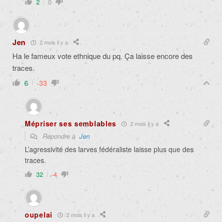
2
0
Jen
2 mois il y a
Ha le fameux vote ethnique du pq. Ça laisse encore des
traces.
6
-33
Mépriser ses semblables
2 mois il y a
Répondre à
Jen
L’agressivité des larves fédéraliste laisse plus que des
traces.
32
-4
oupelai
2 mois il y a