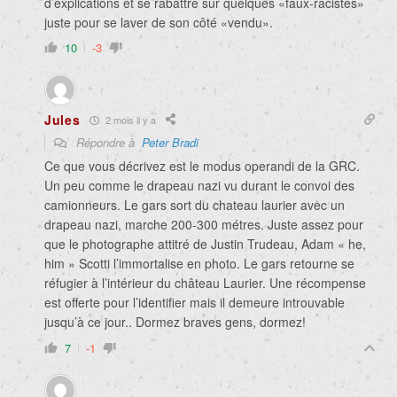
d’explications et se rabattre sur quelques «faux-racistes»
juste pour se laver de son côté «vendu».
10
-3
Jules
2 mois il y a
Répondre à
Peter Bradi
Ce que vous décrivez est le modus operandi de la GRC.
Un peu comme le drapeau nazi vu durant le convoi des
camionneurs. Le gars sort du chateau laurier avec un
drapeau nazi, marche 200-300 métres. Juste assez pour
que le photographe attitré de Justin Trudeau, Adam « he,
him » Scotti l’immortalise en photo. Le gars retourne se
réfugier à l’intérieur du château Laurier. Une récompense
est offerte pour l’identifier mais il demeure introuvable
jusqu’à ce jour.. Dormez braves gens, dormez!
7
-1