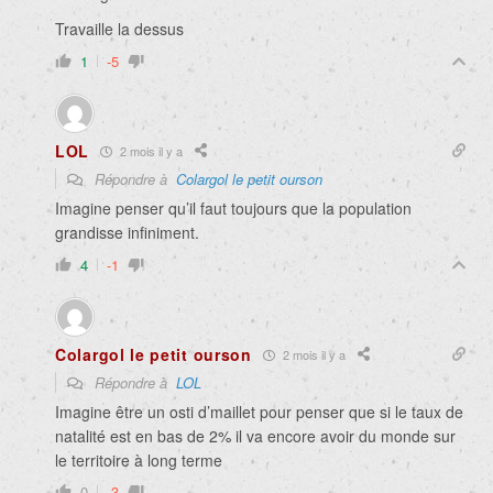
Travaille la dessus
1
-5
LOL
2 mois il y a
Répondre à
Colargol le petit ourson
Imagine penser qu’il faut toujours que la population
grandisse infiniment.
4
-1
Colargol le petit ourson
2 mois il y a
Répondre à
LOL
Imagine être un osti d’maillet pour penser que si le taux de
natalité est en bas de 2% il va encore avoir du monde sur
le territoire à long terme
0
-3