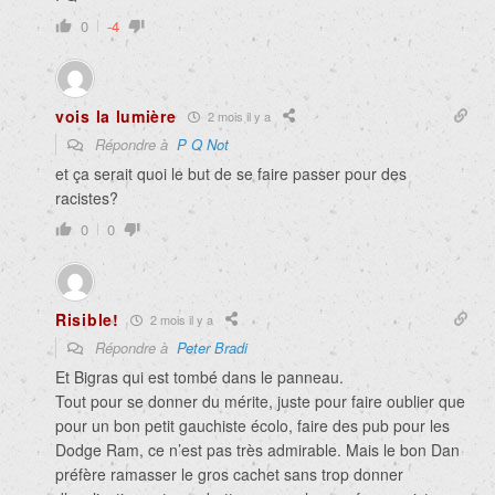
0
-4
vois la lumière
2 mois il y a
Répondre à
P Q Not
et ça serait quoi le but de se faire passer pour des
racistes?
0
0
Risible!
2 mois il y a
Répondre à
Peter Bradi
Et Bigras qui est tombé dans le panneau.
Tout pour se donner du mérite, juste pour faire oublier que
pour un bon petit gauchiste écolo, faire des pub pour les
Dodge Ram, ce n’est pas très admirable. Mais le bon Dan
préfère ramasser le gros cachet sans trop donner