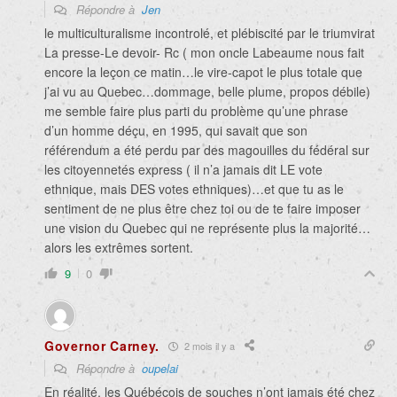
Répondre à
Jen
le multiculturalisme incontrolé, et plébiscité par le triumvirat
La presse-Le devoir- Rc ( mon oncle Labeaume nous fait
encore la leçon ce matin…le vire-capot le plus totale que
j’ai vu au Quebec…dommage, belle plume, propos débile)
me semble faire plus parti du problème qu’une phrase
d’un homme déçu, en 1995, qui savait que son
référendum a été perdu par des magouilles du fédéral sur
les citoyennetés express ( il n’a jamais dit LE vote
ethnique, mais DES votes ethniques)…et que tu as le
sentiment de ne plus être chez toi ou de te faire imposer
une vision du Quebec qui ne représente plus la majorité…
alors les extrêmes sortent.
9
0
Governor Carney.
2 mois il y a
Répondre à
oupelai
En réalité, les Québécois de souches n’ont jamais été chez