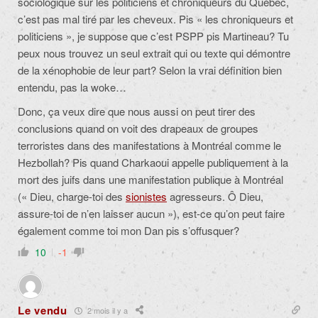
sociologique sur les politiciens et chroniqueurs du Québec,
c’est pas mal tiré par les cheveux. Pis « les chroniqueurs et
politiciens », je suppose que c’est PSPP pis Martineau? Tu
peux nous trouvez un seul extrait qui ou texte qui démontre
de la xénophobie de leur part? Selon la vrai définition bien
entendu, pas la woke…
Donc, ça veux dire que nous aussi on peut tirer des
conclusions quand on voit des drapeaux de groupes
terroristes dans des manifestations à Montréal comme le
Hezbollah? Pis quand Charkaoui appelle publiquement à la
mort des juifs dans une manifestation publique à Montréal
(«
Dieu, charge-toi des
sionistes
agresseurs. Ô Dieu,
assure-toi de n’en laisser aucun »)
, est-ce qu’on peut faire
également comme toi mon Dan pis s’offusquer?
10
-1
Le vendu
2 mois il y a