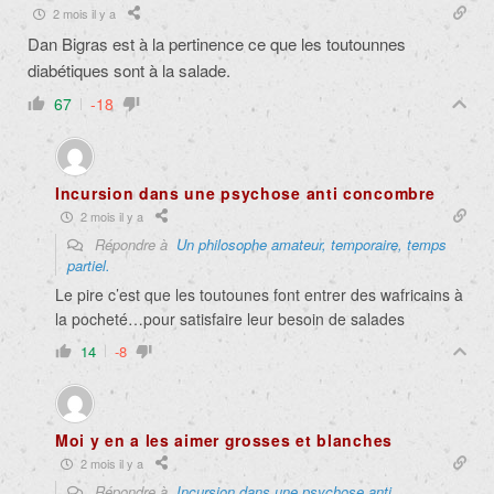
2 mois il y a
Dan Bigras est à la pertinence ce que les toutounnes
diabétiques sont à la salade.
67
-18
Incursion dans une psychose anti concombre
2 mois il y a
Répondre à
Un philosophe amateur, temporaire, temps
partiel.
Le pire c’est que les toutounes font entrer des wafricains à
la pocheté…pour satisfaire leur besoin de salades
14
-8
Moi y en a les aimer grosses et blanches
2 mois il y a
Répondre à
Incursion dans une psychose anti