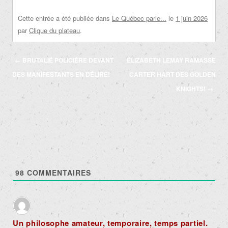
Cette entrée a été publiée dans
Le Québec parle...
le
1 juin 2026
par
Clique du plateau
.
Navigation
←
BRUTALIÉ POLICIÈRE DEVANT
ÉLIZABETH LEMAY RAMASSE
des
DES MANIFESTANTS EN DÉLIRE!
CARTER HART DES GOLDEN
articles
KNIGHTS!
→
98
COMMENTAIRES
Un philosophe amateur, temporaire, temps partiel.