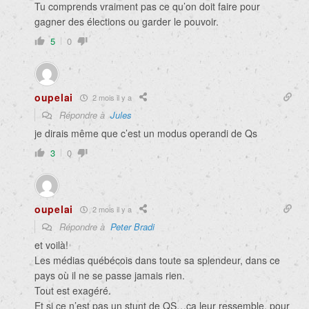
Tu comprends vraiment pas ce qu’on doit faire pour
gagner des élections ou garder le pouvoir.
5
0
oupelai
2 mois il y a
Répondre à
Jules
je dirais même que c’est un modus operandi de Qs
3
0
oupelai
2 mois il y a
Répondre à
Peter Bradi
et voilà!
Les médias québécois dans toute sa splendeur, dans ce
pays où il ne se passe jamais rien.
Tout est exagéré.
Et si ce n’est pas un stunt de QS…ça leur ressemble, pour