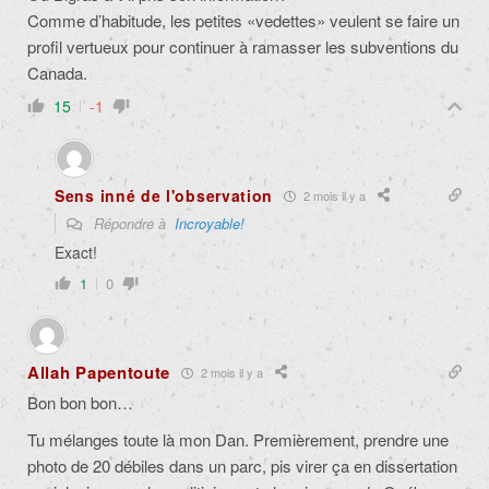
Comme d’habitude, les petites «vedettes» veulent se faire un
profil vertueux pour continuer à ramasser les subventions du
Canada.
15
-1
Sens inné de l'observation
2 mois il y a
Répondre à
Incroyable!
Exact!
1
0
Allah Papentoute
2 mois il y a
Bon bon bon…
Tu mélanges toute là mon Dan. Premièrement, prendre une
photo de 20 débiles dans un parc, pis virer ça en dissertation