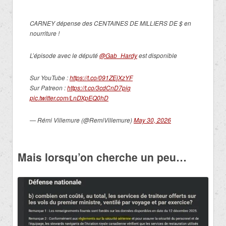
CARNEY dépense des CENTAINES DE MILLIERS DE $ en
nourriture !
L’épisode avec le député
@Gab_Hardy
est disponible
Sur YouTube :
https://t.co/091ZEjXzYF
Sur Patreon :
https://t.co/3cdCnD7pig
pic.twitter.com/LnDXpEQ0hD
— Rémi Villemure (@RemiVillemure)
May 30, 2026
Mais lorsqu’on cherche un peu…