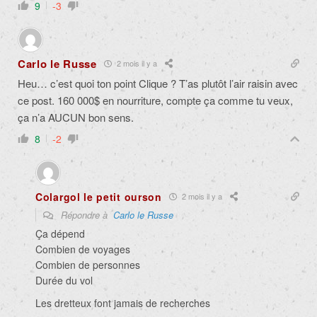
9
-3
Carlo le Russe
2 mois il y a
Heu… c’est quoi ton point Clique ? T’as plutôt l’air raisin avec
ce post. 160 000$ en nourriture, compte ça comme tu veux,
ça n’a AUCUN bon sens.
8
-2
Colargol le petit ourson
2 mois il y a
Répondre à
Carlo le Russe
Ça dépend
Combien de voyages
Combien de personnes
Durée du vol
Les dretteux font jamais de recherches