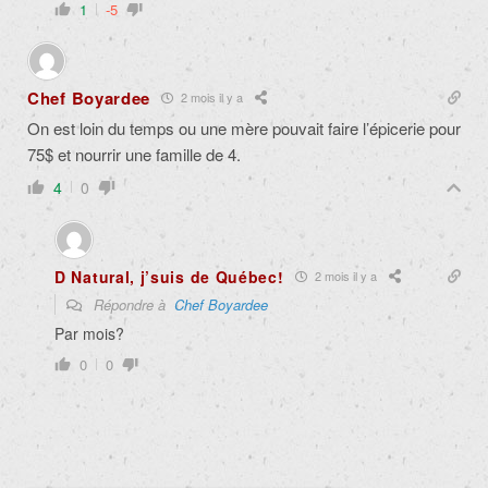
1
-5
Chef Boyardee
2 mois il y a
On est loin du temps ou une mère pouvait faire l’épicerie pour
75$ et nourrir une famille de 4.
4
0
D Natural, j’suis de Québec!
2 mois il y a
Répondre à
Chef Boyardee
Par mois?
0
0