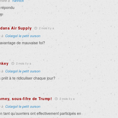
ndre à
Yannick
n répondu
d dans Air Supply
2 mois il y a
e à
Colargol le petit ourson
davantage de mauvaise foi?
nkey
2 mois il y a
e à
Colargol le petit ourson
 prêt à te ridiculiser chaque jour?
rney, sous-fifre de Trump!
2 mois il y a
e à
Colargol le petit ourson
n tant qu’ouvriers ont effectivement participés en