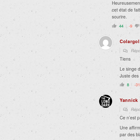
Heureusement 
cet état de fai
sourire.
44
-9
Colargol
Répo
Tiens
Le singe d
Juste des 
8
-31
Yannick
Répo
Ce n’est p
Une affirm
par des bl