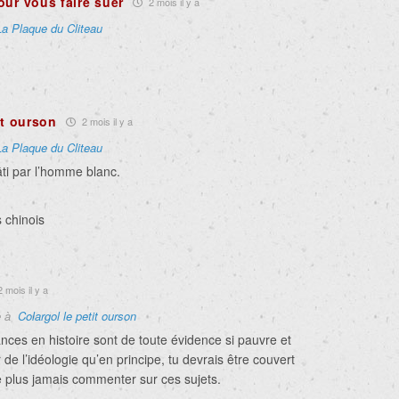
our vous faire suer
2 mois il y a
La Plaque du Cliteau
it ourson
2 mois il y a
La Plaque du Cliteau
âti par l’homme blanc.
s chinois
 mois il y a
e à
Colargol le petit ourson
ces en histoire sont de toute évidence si pauvre et
de l’idéologie qu’en principe, tu devrais être couvert
e plus jamais commenter sur ces sujets.