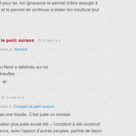
pour toi, ton ignorance te permet d’être aveugle à
t et te permet de continuer à étaler ton inculture tout
 le petit ourson
2 mois il y a
ndre à
Yannick
u Nord a déteindu sur toi
insultes
2 mois il y a
ndre à
Colargol le petit ourson
as une insulte. C’est juste un constat.
ation plus juste aurait été « l’occident à été construit
ancs, avec l’apport d’autres peuples, parfois de façon