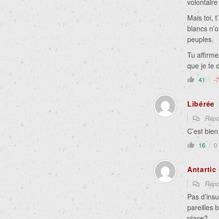
volontaire
Mais toi, 
blancs n’o
peuples.
Tu affirm
que je te 
41
-7
Libérée
Répo
C’est bie
16
0
Antarti
Répo
Pas d’insu
pareilles 
place?