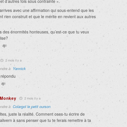
 et d’autres fois sous contrainte ».
t’arrives avec une affirmation qui sous-entend que les
nt rien construit et que le mérite en revient aux autres
es des énormités honteuses, qu’est-ce que tu veux
dise?
2 mois il y a
ndre à
Yannick
n répondu
c Monkey
2 mois il y a
ndre à
Colargol le petit ourson
ltes, juste la réalité. Comment oses-tu écrire de
balivern à sans penser que tu te ferais remettre à ta