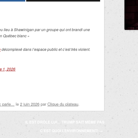
u lieu à Shawinigan par un groupe qui ont brandi une
un Québec blanc »
e
décomplexé dans l’espace public et c’est très violent.
e 1, 2026
parle...
le
2 juin 2026
par
Clique du plateau
.
IL EST DRÔLE LUI… TRUMP SAIT MÊME PAS
C’EST QUOI L’ENVIRONNEMENT!
→