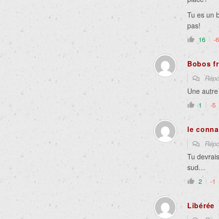
Tu es un b
pas!
16
-6
Bobos fr
Répo
Une autre
1
-5
le conna
Répo
Tu devrais
sud…
2
-1
Libérée