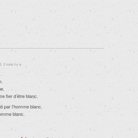
2 mois il y a
.
n.
ne.
re fier d’être blanc.
ti par l’homme blanc.
’homme blanc.