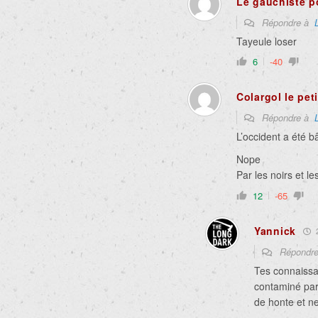
Le gauchiste p
Répondre à
Tayeule loser
6
-40
Colargol le pet
Répondre à
L’occident a été b
Nope
Par les noirs et le
12
-65
Yannick
2
Répondr
Tes connaissan
contaminé par 
de honte et n