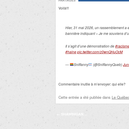
PARTAGES
Voilà!!!
Hier, 31 mai 2026, un rassemblement a e
bannière indiquant « Je me souviens d’
Il s’agit d’une démonstration de
#racism
#haine
pic.twitter.com/z0wnQHuOcM
—
Sniffanny
(@SniffannyQueb)
Jun
Commentaire inutile à m’envoyer: qui elle?
Cette entrée a été publiée dans
Le Québec 
Navigation
←
SHAWINIGAN…
des