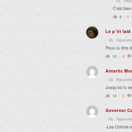
Répo
C’est bie
6
0
Le p’tit lai
Répondr
Peux-tu être 
10
-3
Antartic Mo
Répondr
Jusqu’où tu es
13
-5
Governor Ca
Répondr
-Les Chinois e