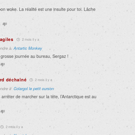
on woke. La réalité est une insulte pour toi. Lâche
agiles
2 mois il y a
ndre à
Antartic Monkey
 grosse journée au bureau, Sergaz !
rd déchaîné
2 mois il y a
ndre à
Colargol le petit ourson
 arrêter de marcher sur la tête, l’Antarctique est au
2 mois il y a