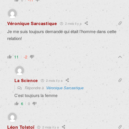
Véronique Sarcastique
2 mois il y a
Je me suis toujours demandé qui était l’homme dans cette
relation!
11
-2
La Science
2 mois il y a
Répondre à
Véronique Sarcastique
C’est toujours la femme
6
0
Léon Tolstoï
2 mois il y a