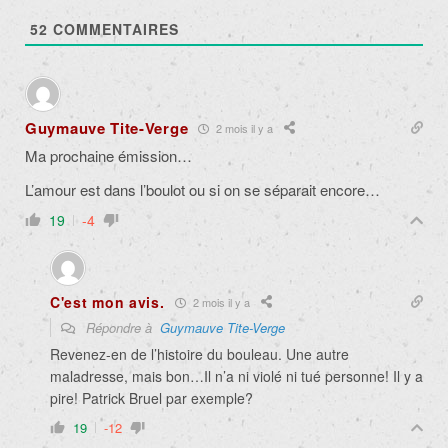
52
COMMENTAIRES
Guymauve Tite-Verge
2 mois il y a
Ma prochaine émission…
L’amour est dans l’boulot ou si on se séparait encore…
19
-4
C'est mon avis.
2 mois il y a
Répondre à
Guymauve Tite-Verge
Revenez-en de l’histoire du bouleau. Une autre
maladresse, mais bon…Il n’a ni violé ni tué personne! Il y a
pire! Patrick Bruel par exemple?
19
-12