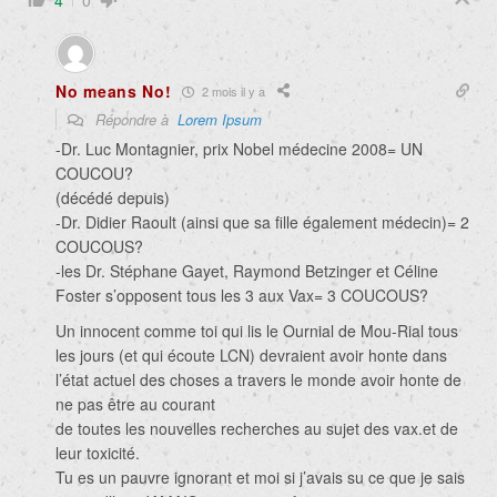
4
0
No means No!
2 mois il y a
Répondre à
Lorem Ipsum
-Dr. Luc Montagnier, prix Nobel médecine 2008= UN
COUCOU?
(décédé depuis)
-Dr. Didier Raoult (ainsi que sa fille également médecin)= 2
COUCOUS?
-les Dr. Stéphane Gayet, Raymond Betzinger et Céline
Foster s’opposent tous les 3 aux Vax= 3 COUCOUS?
Un innocent comme toi qui lis le Ournial de Mou-Rial tous
les jours (et qui écoute LCN) devraient avoir honte dans
l’état actuel des choses a travers le monde avoir honte de
ne pas être au courant
de toutes les nouvelles recherches au sujet des vax.et de
leur toxicité.
Tu es un pauvre ignorant et moi si j’avais su ce que je sais