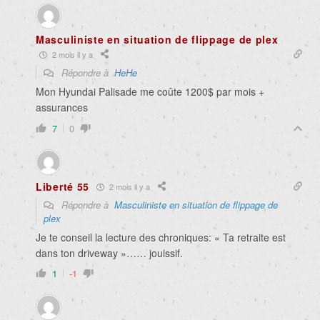
Masculiniste en situation de flippage de plex
2 mois il y a
Répondre à
HeHe
Mon Hyundai Palisade me coûte 1200$ par mois +
assurances
7
0
Liberté 55
2 mois il y a
Répondre à
Masculiniste en situation de flippage de
plex
Je te conseil la lecture des chroniques: « Ta retraite est
dans ton driveway »…… jouissif.
1
-1