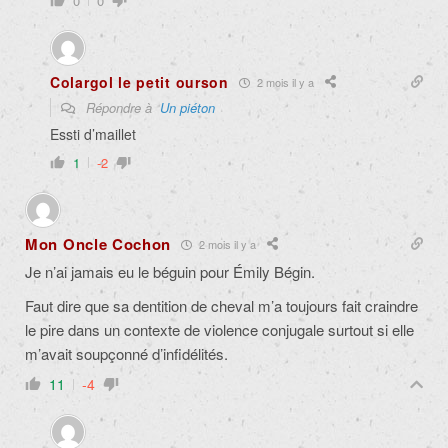
0
0
Colargol le petit ourson
2 mois il y a
Répondre à
Un piéton
Essti d’maillet
1
-2
Mon Oncle Cochon
2 mois il y a
Je n’ai jamais eu le béguin pour Émily Bégin.
Faut dire que sa dentition de cheval m’a toujours fait craindre
le pire dans un contexte de violence conjugale surtout si elle
m’avait soupçonné d’infidélités.
11
-4