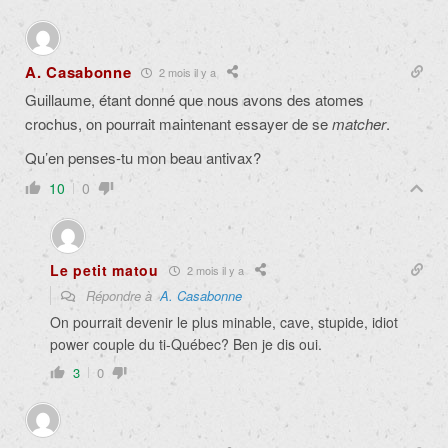
A. Casabonne
2 mois il y a
Guillaume, étant donné que nous avons des atomes
crochus, on pourrait maintenant essayer de se
matcher
.
Qu’en penses-tu mon beau antivax?
10
0
Le petit matou
2 mois il y a
Répondre à
A. Casabonne
On pourrait devenir le plus minable, cave, stupide, idiot
power couple du ti-Québec? Ben je dis oui.
3
0