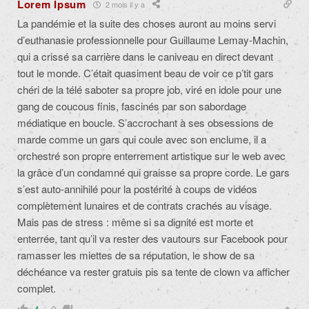
Lorem Ipsum
2 mois il y a
La pandémie et la suite des choses auront au moins servi
d’euthanasie professionnelle pour Guillaume Lemay-Machin,
qui a crissé sa carrière dans le caniveau en direct devant
tout le monde. C’était quasiment beau de voir ce p’tit gars
chéri de la télé saboter sa propre job, viré en idole pour une
gang de coucous finis, fascinés par son sabordage
médiatique en boucle. S’accrochant à ses obsessions de
marde comme un gars qui coule avec son enclume, il a
orchestré son propre enterrement artistique sur le web avec
la grâce d’un condamné qui graisse sa propre corde. Le gars
s’est auto-annihilé pour la postérité à coups de vidéos
complètement lunaires et de contrats crachés au visage.
Mais pas de stress : même si sa dignité est morte et
enterrée, tant qu’il va rester des vautours sur Facebook pour
ramasser les miettes de sa réputation, le show de sa
déchéance va rester gratuis pis sa tente de clown va afficher
complet.