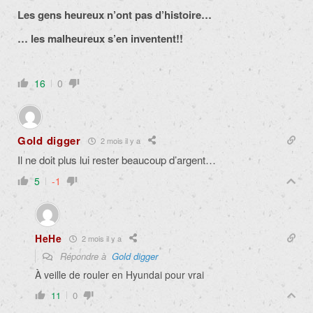
Les gens heureux n’ont pas d’histoire…
… les malheureux s’en inventent!!
16
0
Gold digger
2 mois il y a
Il ne doit plus lui rester beaucoup d’argent…
5
-1
HeHe
2 mois il y a
Répondre à
Gold digger
À veille de rouler en Hyundai pour vrai
11
0