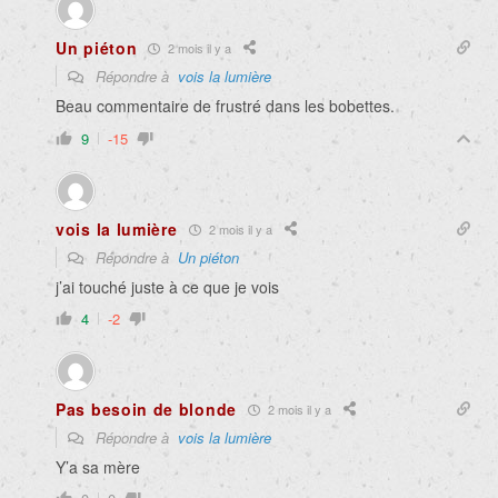
Un piéton
2 mois il y a
Répondre à
vois la lumière
Beau commentaire de frustré dans les bobettes.
9
-15
vois la lumière
2 mois il y a
Répondre à
Un piéton
j’ai touché juste à ce que je vois
4
-2
Pas besoin de blonde
2 mois il y a
Répondre à
vois la lumière
Y’a sa mère