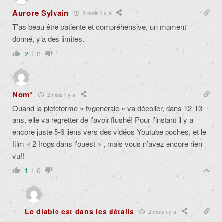
Aurore Sylvain
2 mois il y a
T’as beau être patiente et compréhensive, un moment
donné, y’a des limites.
2
0
Nom*
2 mois il y a
Quand la pleteforme « tvgenerale » va décoller, dans 12-13
ans, elle va regretter de l’avoir flushé! Pour l’instant il y a
encore juste 5-6 liens vers des vidéos Youtube poches, et le
film « 2 frogs dans l’ouest » , mais vous n’avez encore rien
vu!!
1
0
Le diable est dans les détails
2 mois il y a