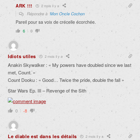
ARK !!!
2 mois il y a
Répondre à
Mon Oncle Cochon
Pareil pour sa voix de crécelle écorchée.
6
0
Idiots utiles
2 mois il y a
Anakin Skywalker : « My powers have doubled since we last
met, Count. »
Count Dooku : « Good… Twice the pride, double the fall »
Star Wars Ep. III – Revenge of the Sith
0
-8
Le diable est dans les détails
2 mois il y a