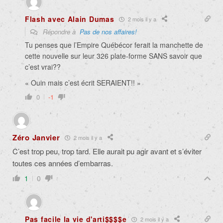
Flash avec Alain Dumas
2 mois il y a
Répondre à
Pas de nos affaires!
Tu penses que l’Empire Québécor ferait la manchette de
cette nouvelle sur leur 326 plate-forme SANS savoir que
c’est vrai??
« Ouin mais c’est écrit SERAIENT!! »
0
-1
Zéro Janvier
2 mois il y a
C’est trop peu, trop tard. Elle aurait pu agir avant et s’éviter
toutes ces années d’embarras.
1
0
Pas facile la vie d'arti$$$$e
2 mois il y a