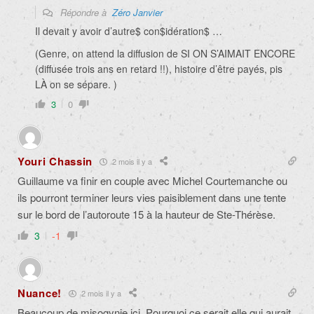
Répondre à
Zéro Janvier
Il devait y avoir d’autre$ con$idération$ …
(Genre, on attend la diffusion de SI ON S’AIMAIT ENCORE
(diffusée trois ans en retard !!), histoire d’être payés, pis
LÀ on se sépare. )
3
0
Youri Chassin
2 mois il y a
Guillaume va finir en couple avec Michel Courtemanche ou
ils pourront terminer leurs vies paisiblement dans une tente
sur le bord de l’autoroute 15 à la hauteur de Ste-Thérèse.
3
-1
Nuance!
2 mois il y a
Beaucoup de misogynie ici. Pourquoi ce serait elle qui aurait