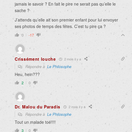
jamais le savoir ? En fait le pire ne serait pas qu’elle le
sache ?
J’attends qu’elle ait son premier enfant pour lui envoyer
ses photos de temps des fêtes. C’est tu pire ça ?
0
-17
Crissément louche
2 mois il y a
Répondre à
Le Philosophe
Heu, hein???
2
0
Dr. Malou du Paradis
2 mois il y a
Répondre à
Le Philosophe
Tout un malade toé!!!!
3
0