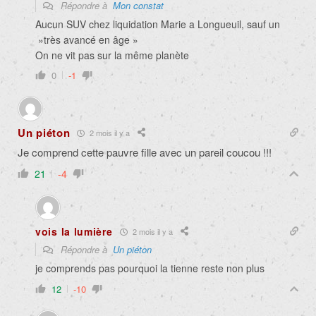
Répondre à
Mon constat
Aucun SUV chez liquidation Marie a Longueuil, sauf un
»très avancé en âge »
On ne vit pas sur la même planète
0
-1
Un piéton
2 mois il y a
Je comprend cette pauvre fille avec un pareil coucou !!!
21
-4
vois la lumière
2 mois il y a
Répondre à
Un piéton
je comprends pas pourquoi la tienne reste non plus
12
-10