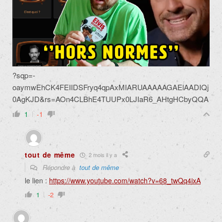
?sqp=-
oaymwEhCK4FEIIDSFryq4qpAxMIARUAAAAAGAElAADIQj
0AgKJD&rs=AOn4CLBhE4TUUPx0LJIaR6_AHtgHCbyQQA
1
-1
tout de même
2 mois il y a
Répondre à
tout de même
le lien :
https://www.youtube.com/watch?v=68_twQq4ixA
1
-2