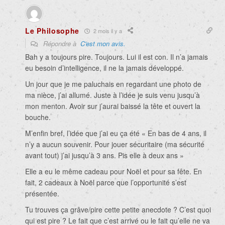
Le Philosophe
2 mois il y a
Répondre à
C'est mon avis.
Bah y a toujours pire. Toujours. Lui il est con. Il n’a jamais
eu besoin d’intelligence, il ne la jamais développé.
Un jour que je me paluchais en regardant une photo de
ma nièce, j’ai allumé. Juste à l’idée je suis venu jusqu’à
mon menton. Avoir sur j’aurai baissé la tête et ouvert la
bouche.
M’enfin bref, l’idée que j’ai eu ça été « En bas de 4 ans, il
n’y a aucun souvenir. Pour jouer sécuritaire (ma sécurité
avant tout) j’ai jusqu’à 3 ans. Pis elle à deux ans »
Elle a eu le même cadeau pour Noël et pour sa fête. En
fait, 2 cadeaux à Noël parce que l’opportunité s’est
présentée.
Tu trouves ça grâve/pire cette petite anecdote ? C’est quoi
qui est pire ? Le fait que c’est arrivé ou le fait qu’elle ne va