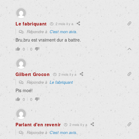
Le fabriquant
2 mois il y a
Répondre à
C'est mon avis.
Bru,bru est vraiment dur a battre.
0
0
Gilbert Grocon
2 mois il y a
Répondre à
Le fabriquant
Pis moé!
0
0
Parlant d'en revenir
2 mois il y a
Répondre à
C'est mon avis.