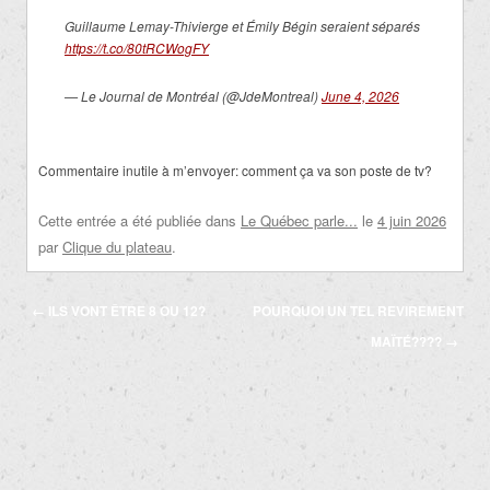
Guillaume Lemay-Thivierge et Émily Bégin seraient séparés
https://t.co/80tRCWogFY
— Le Journal de Montréal (@JdeMontreal)
June 4, 2026
Commentaire inutile à m’envoyer: comment ça va son poste de tv?
Cette entrée a été publiée dans
Le Québec parle...
le
4 juin 2026
par
Clique du plateau
.
Navigation
←
ILS VONT ÊTRE 8 OU 12?
POURQUOI UN TEL REVIREMENT
des
MAÏTÉ????
→
articles