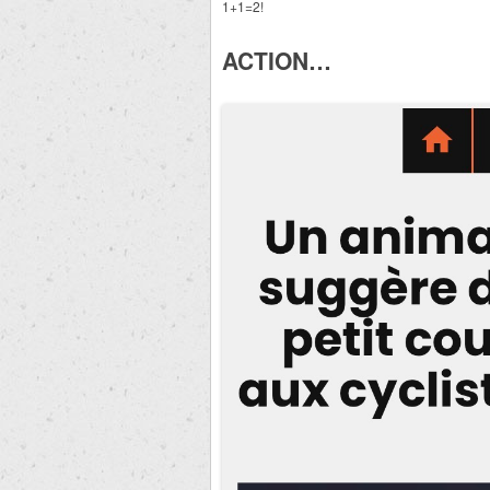
1+1=2!
ACTION…