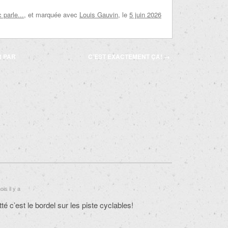
parle...
, et marquée avec
Louis Gauvin
, le
5 juin 2026
R PAR
C’EST EXACTEMENT ÇA!
→
is il y a
tté c’est le bordel sur les piste cyclables!