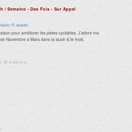
4h / Semaine - Des Fois - Sur Appel
Valariz Pi Apédal
aison pour améliorer les pistes cyclables. J’adore me
de Novembre a Mars dans la slush & le froid.
x
2 mois il y a
.
a