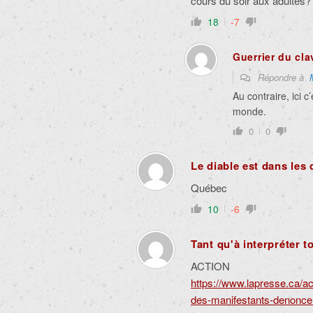
cours du soir aux adultes?
18
-7
Guerrier du cla
Répondre à
Au contraire, ici c
monde.
0
0
Le diable est dans les 
Québec
10
-6
Tant qu'à interpréter t
ACTION
https://www.lapresse.ca/ac
des-manifestants-denoncen