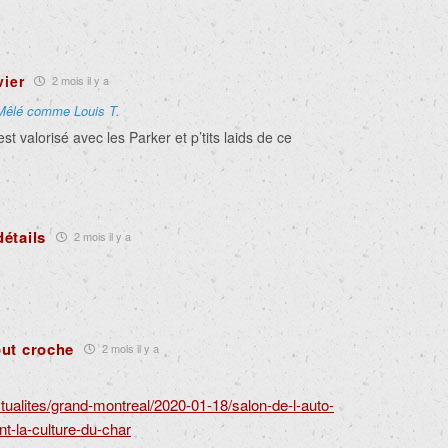
vier
2 mois il y a
Mêlé comme Louis T.
’est valorisé avec les Parker et p’tits laids de ce
détails
2 mois il y a
out croche
2 mois il y a
tualites/grand-montreal/2020-01-18/salon-de-l-auto-
t-la-culture-du-char