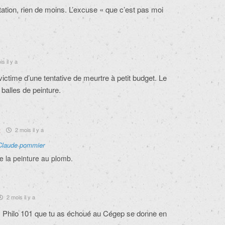
itation, rien de moins. L’excuse « que c’est pas moi
s il y a
 victime d’une tentative de meurtre à petit budget. Le
s balles de peinture.
t
2 mois il y a
Claude pommier
de la peinture au plomb.
2 mois il y a
rs Philo 101 que tu as échoué au Cégep se donne en