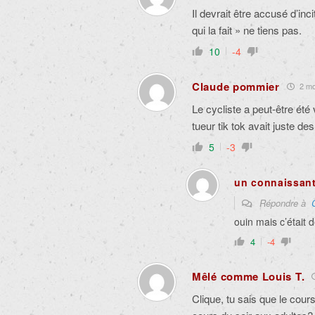
Il devrait être accusé d’inc
qui la fait » ne tiens pas.
10
-4
Claude pommier
2 moi
Le cycliste a peut-être été
tueur tik tok avait juste de
5
-3
un connaissan
Répondre à
ouin mais c’était 
4
-4
Mêlé comme Louis T.
Clique, tu sais que le cou