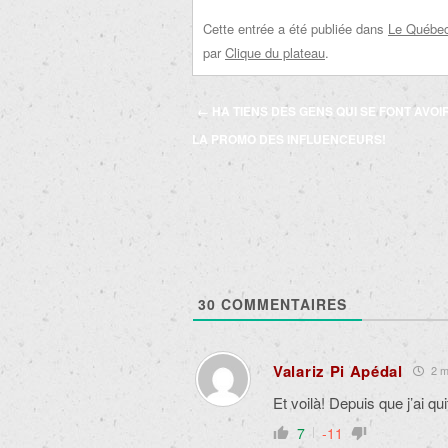
Cette entrée a été publiée dans
Le Québec 
par
Clique du plateau
.
Navigation
←
HA TIENS DES GENS QUI SE FONT AVOI
des
LA PROMO DES INFLUENCEURS!
articles
30
COMMENTAIRES
Valariz Pi Apédal
2 mo
Et voilà! Depuis que j’ai qui
7
-11