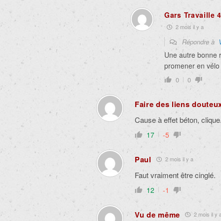
Gars Travaille 
2 mois il y a
Répondre à
Une autre bonne r
promener en vélo 
0
0
Faire des liens douteu
Cause à effet béton, clique
17
-5
Paul
2 mois il y a
Faut vraiment être cinglé.
12
-1
Vu de même
2 mois il y 