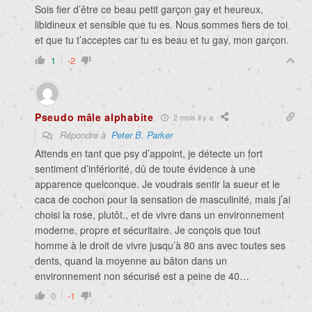
Sois fier d’être ce beau petit garçon gay et heureux,
libidineux et sensible que tu es. Nous sommes fiers de toi
et que tu t’acceptes car tu es beau et tu gay, mon garçon.
1
-2
Pseudo mâle alphabite
2 mois il y a
Répondre à
Peter B. Parker
Attends en tant que psy d’appoint, je détecte un fort
sentiment d’infériorité, dû de toute évidence à une
apparence quelconque. Je voudrais sentir la sueur et le
caca de cochon pour la sensation de masculinité, mais j’ai
choisi la rose, plutôt., et de vivre dans un environnement
moderne, propre et sécuritaire. Je conçois que tout
homme à le droit de vivre jusqu’à 80 ans avec toutes ses
dents, quand la moyenne au bâton dans un
environnement non sécurisé est a peine de 40…
0
-1