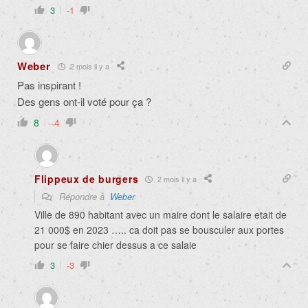
3
-1
Weber
2 mois il y a
Pas inspirant !
Des gens ont-il voté pour ça ?
8
-4
Flippeux de burgers
2 mois il y a
Répondre à
Weber
Ville de 890 habitant avec un maire dont le salaire etait de
21 000$ en 2023 ….. ca doit pas se bousculer aux portes
pour se faire chier dessus a ce salaie
3
-3