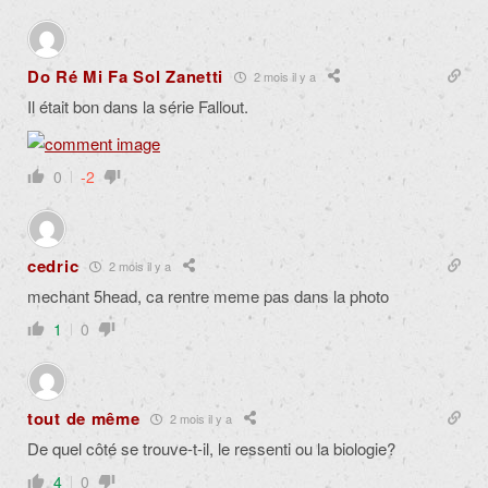
Do Ré Mi Fa Sol Zanetti
2 mois il y a
Il était bon dans la série Fallout.
0
-2
cedric
2 mois il y a
mechant 5head, ca rentre meme pas dans la photo
1
0
tout de même
2 mois il y a
De quel côté se trouve-t-il, le ressenti ou la biologie?
4
0