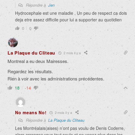
Répondre à
Jen
Hydrocephale est une maladie . Un peu de respect ca dois
deja etre assez difficile pour lui a supporter au quotidien
0
0
La Plaque du Cliteau
2 mois il y a
Montreal a eu deux Mairesses.
Regardez les résultats.
Rien à voir avec les administrations précédentes.
18
-14
No means No!
2 mois il y a
Répondre à
La Plaque du Cliteau
Les Montréalais(aises) n’ont pas voulu de Denis Coderre,
alors arrangez vous tout seule et ne venez plus dans les