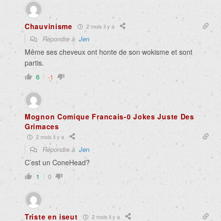
Chauvinisme
2 mois il y a
Répondre à
Jen
Même ses cheveux ont honte de son wokisme et sont
partis.
6
-1
Mognon Comique Francais-0 Jokes Juste Des
Grimaces
2 mois il y a
Répondre à
Jen
C’est un ConeHead?
1
0
Triste en iseut
2 mois il y a