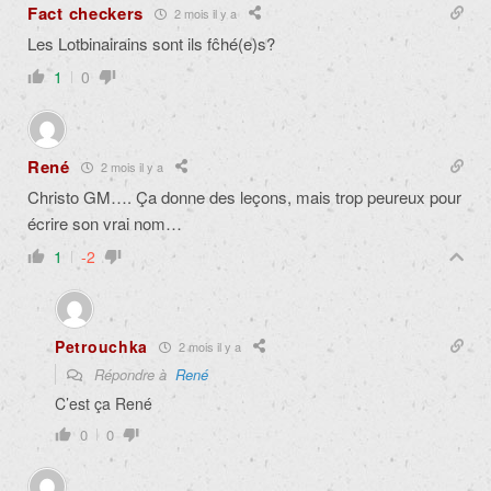
Fact checkers
2 mois il y a
Les Lotbinairains sont ils fĉhé(e)s?
1
0
René
2 mois il y a
Christo GM…. Ça donne des leçons, mais trop peureux pour
écrire son vrai nom…
1
-2
Petrouchka
2 mois il y a
Répondre à
René
C’est ça René
0
0