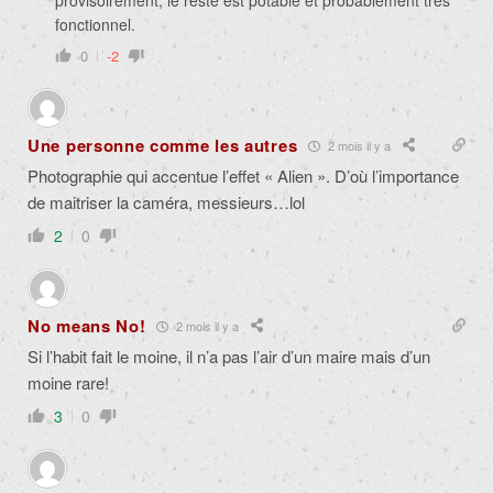
provisoirement, le reste est potable et probablement très
fonctionnel.
0
-2
Une personne comme les autres
2 mois il y a
Photographie qui accentue l’effet « Alien ». D’
où
l’importance
de maitriser la caméra, messieurs…lol
2
0
No means No!
2 mois il y a
Si l’habit fait le moine, il n’a pas l’air d’un maire mais d’un
moine rare!
3
0