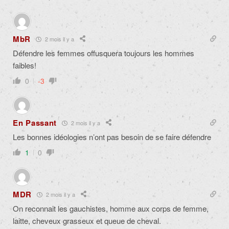
MbR
2 mois il y a
Défendre les femmes offusquera toujours les hommes
faibles!
0
-3
En Passant
2 mois il y a
Les bonnes idéologies n’ont pas besoin de se faire défendre
1
0
MDR
2 mois il y a
On reconnait les gauchistes, homme aux corps de femme,
laitte, cheveux grasseux et queue de cheval.