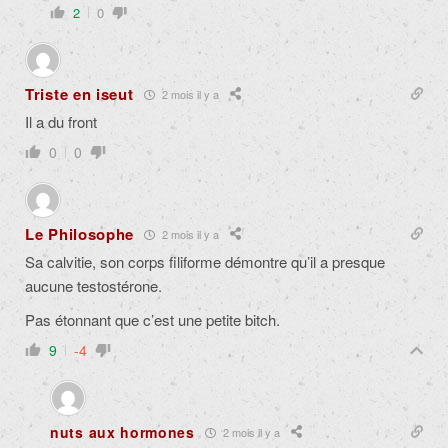
2
0
Triste en iseut
2 mois il y a
Il a du front
0
0
Le Philosophe
2 mois il y a
Sa calvitie, son corps filiforme démontre qu’il a presque
aucune testostérone.
Pas étonnant que c’est une petite bitch.
9
-4
nuts aux hormones
2 mois il y a