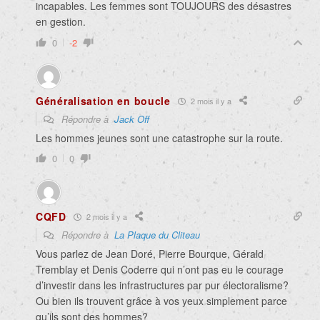
incapables. Les femmes sont TOUJOURS des désastres
en gestion.
0
-2
Généralisation en boucle
2 mois il y a
Répondre à
Jack Off
Les hommes jeunes sont une catastrophe sur la route.
0
0
CQFD
2 mois il y a
Répondre à
La Plaque du Cliteau
Vous parlez de Jean Doré, Pierre Bourque, Gérald
Tremblay et Denis Coderre qui n’ont pas eu le courage
d’investir dans les infrastructures par pur électoralisme?
Ou bien ils trouvent grâce à vos yeux simplement parce
qu’ils sont des hommes?