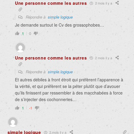
Une personne comme les autres
2 mois il y a
Répondre à
simple logique
Je demande surtout le Cv des grossophobes…
1
0
Une personne comme les autres
2 mois il y a
Répondre à
simple logique
Et autres débiles à front étroit qui préfèrent l’apparence à
la vérité, et qui préfèrent se la péter plutôt que d’avouer
qu’ils finissent par ressembler à des
macchabées à force
de s’injecter des cochonneries
…
1
-1
simple logique
2 mois il y a