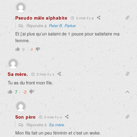
Pseudo mâle alphabite
2 mois il y a
Répondre à
Peter B. Parker
Et j’ai plus qu’un salami de 1 pouce pour satisfaire ma
femme.
0
-1
Sa mère.
2 mois il y a
Tu as du front mon fils.
7
-2
Son père
2 mois il y a
Répondre à
Sa mère.
Mon fils fait un peu féminin et c’est un woke.