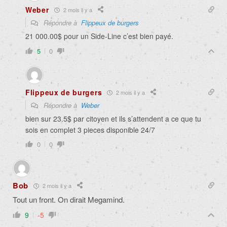
Weber
2 mois il y a
Répondre à
Flippeux de burgers
21 000.00$ pour un Side-Line c’est bien payé.
5
0
Flippeux de burgers
2 mois il y a
Répondre à
Weber
bien sur 23.5$ par citoyen et ils s’attendent a ce que tu
sois en complet 3 pieces disponible 24/7
0
0
Bob
2 mois il y a
Tout un front. On dirait Megamind.
9
-5