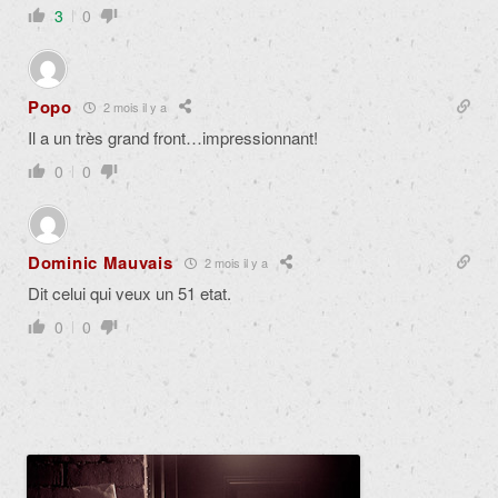
3
0
Popo
2 mois il y a
Il a un très grand front…impressionnant!
0
0
Dominic Mauvais
2 mois il y a
Dit celui qui veux un 51 etat.
0
0