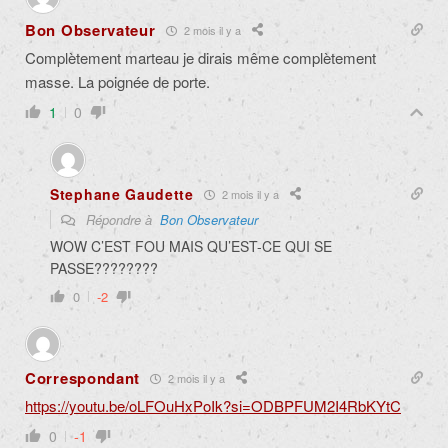
Bon Observateur
2 mois il y a
Complètement marteau je dirais même complètement
masse. La poignée de porte.
1
0
Stephane Gaudette
2 mois il y a
Répondre à
Bon Observateur
WOW C’EST FOU MAIS QU’EST-CE QUI SE
PASSE????????
0
-2
Correspondant
2 mois il y a
https://youtu.be/oLFOuHxPoIk?si=ODBPFUM2I4RbKYtC
0
-1