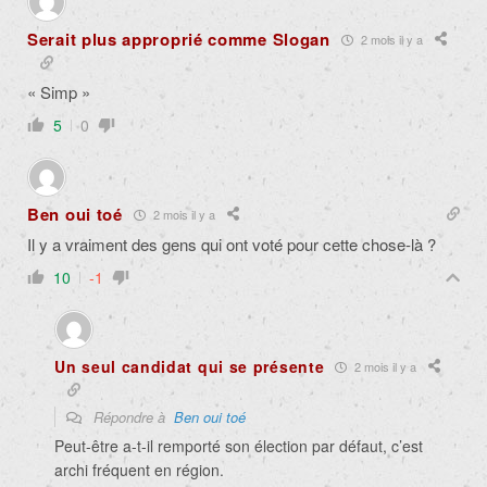
Serait plus approprié comme Slogan
2 mois il y a
« Simp »
5
0
Ben oui toé
2 mois il y a
Il y a vraiment des gens qui ont voté pour cette chose-là ?
10
-1
Un seul candidat qui se présente
2 mois il y a
Répondre à
Ben oui toé
Peut-être a-t-il remporté son élection par défaut, c’est
archi fréquent en région.