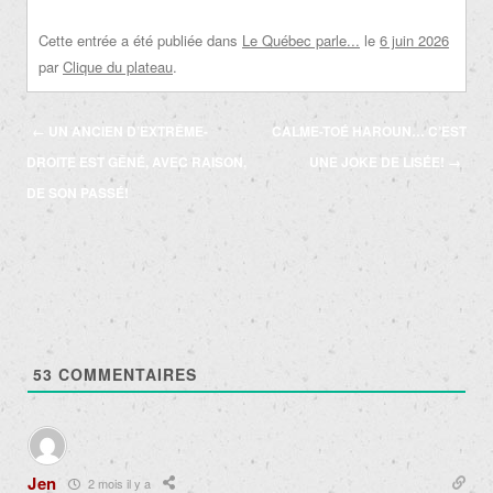
Cette entrée a été publiée dans
Le Québec parle...
le
6 juin 2026
par
Clique du plateau
.
Navigation
←
UN ANCIEN D’EXTRÊME-
CALME-TOÉ HAROUN… C’EST
des
DROITE EST GÊNÉ, AVEC RAISON,
UNE JOKE DE LISÉE!
→
articles
DE SON PASSÉ!
53
COMMENTAIRES
Jen
2 mois il y a