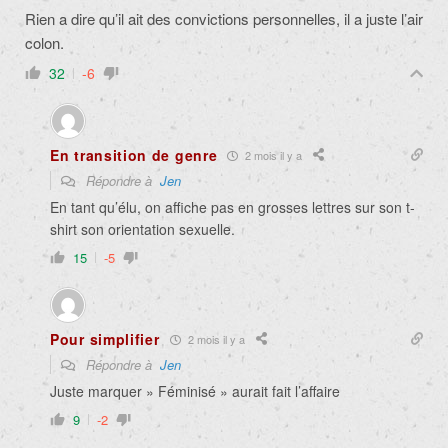
Rien a dire qu’il ait des convictions personnelles, il a juste l’air
colon.
32
-6
En transition de genre
2 mois il y a
Répondre à
Jen
En tant qu’élu, on affiche pas en grosses lettres sur son t-
shirt son orientation sexuelle.
15
-5
Pour simplifier
2 mois il y a
Répondre à
Jen
Juste marquer » Féminisé » aurait fait l’affaire
9
-2