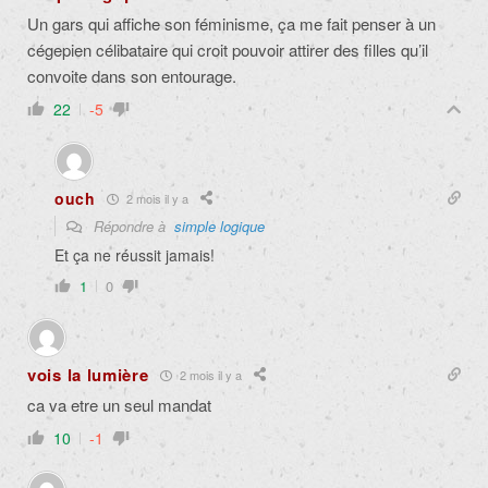
Un gars qui affiche son féminisme, ça me fait penser à un
cégepien célibataire qui croit pouvoir attirer des filles qu’il
convoite dans son entourage.
22
-5
ouch
2 mois il y a
Répondre à
simple logique
Et ça ne réussit jamais!
1
0
vois la lumière
2 mois il y a
ca va etre un seul mandat
10
-1