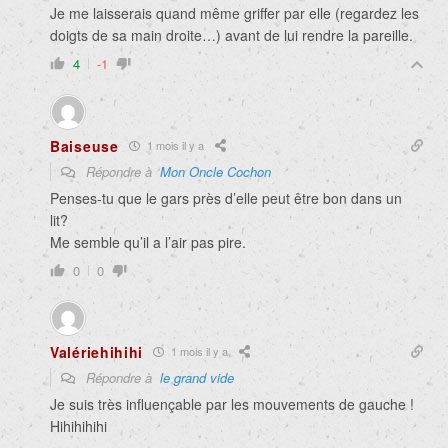
Je me laisserais quand même griffer par elle (
regardez les
doigts de sa main droite…)
avant de lui rendre la pareille.
4
-1
Baiseuse
1 mois il y a
Répondre à
Mon Oncle Cochon
Penses-tu que le gars près d’elle peut être bon dans un
lit?
Me semble qu’il a l’air pas pire.
0
0
Valériehihihi
1 mois il y a
Répondre à
le grand vide
Je suis très influençable par les mouvements de gauche !
Hihihihihi