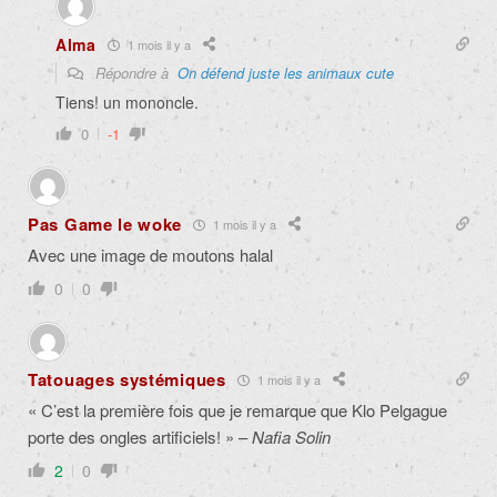
Alma
1 mois il y a
Répondre à
On défend juste les animaux cute
Tiens! un mononcle.
0
-1
Pas Game le woke
1 mois il y a
Avec une image de moutons halal
0
0
Tatouages systémiques
1 mois il y a
« C’est la première fois que je remarque que Klo Pelgague
porte des ongles artificiels! » –
Nafia Solin
2
0