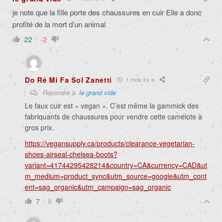
je note que la fille porte des chaussures en cuir Elle a donc
profité de la mort d’un animal
22
-2
Do Ré Mi Fa Sol Zanetti
1 mois il y a
Répondre à
le grand vide
Le faux cuir est « vegan ». C’est même la gammick des
fabriquants de chaussures pour vendre cette camelote à
gros prix.
https://vegansupply.ca/products/clearance-vegetarian-
shoes-airseal-chelsea-boots?
variant=41744295428214&country=CA&currency=CAD&ut
m_medium=product_sync&utm_source=google&utm_cont
ent=sag_organic&utm_campaign=sag_organic
7
0