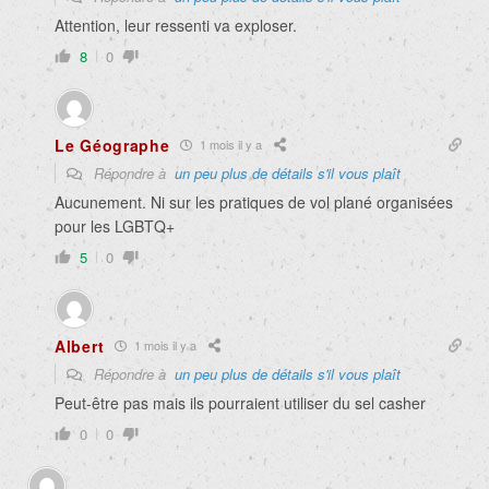
Attention, leur ressenti va exploser.
8
0
Le Géographe
1 mois il y a
Répondre à
un peu plus de détails s'il vous plaît
Aucunement. Ni sur les pratiques de vol plané organisées
pour les LGBTQ+
5
0
Albert
1 mois il y a
Répondre à
un peu plus de détails s'il vous plaît
Peut-être pas mais ils pourraient utiliser du sel casher
0
0