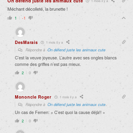
On défend juste les animaux cute
1 mois il y a
Méchant décolleté, la brunette !
1
-1
DesMarais
1 mois il y a
Répondre à
On défend juste les animaux cute
C’est la veuve joyeuse. L’autre avec ses ongles blancs
comme des griffes n’est pas mieux.
2
0
Mononcle Roger
1 mois il y a
Répondre à
On défend juste les animaux cute
Un cas de Femen: « C’est quoi la cause déjà!! »
2
0