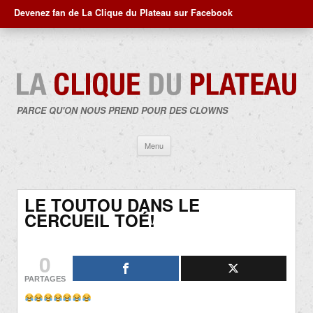
Devenez fan de La Clique du Plateau sur Facebook
PARCE QU'ON NOUS PREND POUR DES CLOWNS
Aller
Menu
au
contenu
LE TOUTOU DANS LE
CERCUEIL TOÉ!
0
PARTAGES