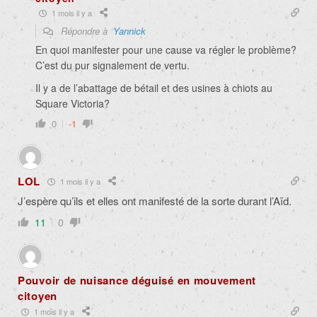
1 mois il y a
Répondre à
Yannick
En quoi manifester pour une cause va régler le problème?
C’est du pur signalement de vertu.
Il y a de l’abattage de bétail et des usines à chiots au
Square Victoria?
0
-1
LOL
1 mois il y a
J’espère qu’ils et elles ont manifesté de la sorte durant l’Aïd.
11
0
Pouvoir de nuisance déguisé en mouvement
citoyen
1 mois il y a