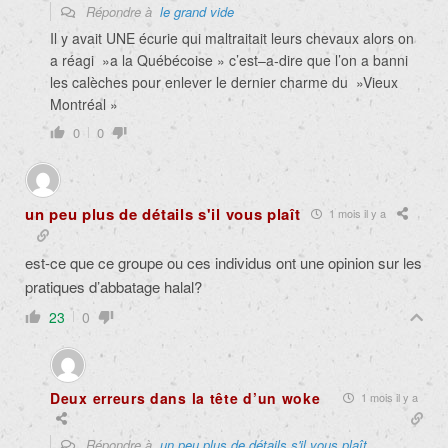
Répondre à
le grand vide
Il y avait UNE écurie qui maltraitait leurs chevaux alors on
a réagi »a la Québécoise » c’est–a-dire que l’on a banni
les calèches pour enlever le dernier charme du »Vieux
Montréal »
0
0
un peu plus de détails s'il vous plaît
1 mois il y a
est-ce que ce groupe ou ces individus ont une opinion sur les
pratiques d’abbatage halal?
23
0
Deux erreurs dans la tête d’un woke
1 mois il y a
Répondre à
un peu plus de détails s'il vous plaît