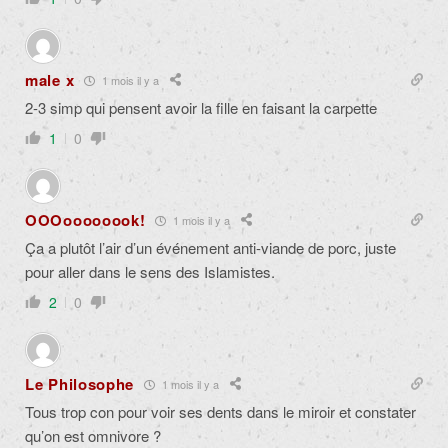
male x
1 mois il y a
2-3 simp qui pensent avoir la fille en faisant la carpette
1
0
OOOoooooook!
1 mois il y a
Ça a plutôt l’air d’un événement anti-viande de porc, juste
pour aller dans le sens des Islamistes.
2
0
Le Philosophe
1 mois il y a
Tous trop con pour voir ses dents dans le miroir et constater
qu’on est omnivore ?