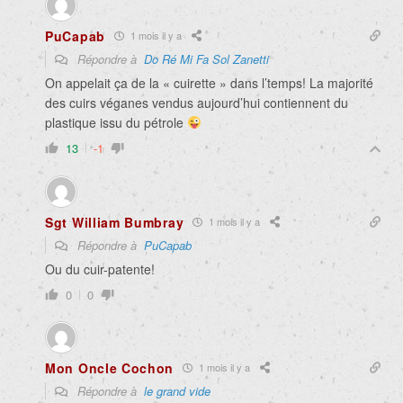
PuCapab
1 mois il y a
Répondre à
Do Ré Mi Fa Sol Zanetti
On appelait ça de la « cuirette » dans l’temps! La majorité
des cuirs véganes vendus aujourd’hui contiennent du
plastique issu du pétrole
13
-1
Sgt William Bumbray
1 mois il y a
Répondre à
PuCapab
Ou du cuir-patente!
0
0
Mon Oncle Cochon
1 mois il y a
Répondre à
le grand vide