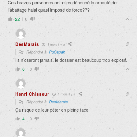
Ces braves personnes ont-elles dénoncé la cruauté de
l’abattage halal quasi imposé de force???
22
0
DesMarais
1 mois il y a
Répondre à
PuCapab
Ils n’oseront jamais, le dossier est beaucoup trop explosif.
6
0
Henri Chisseur
1 mois il y a
Répondre à
DesMarais
Ça risque de leur péter en pleine face.
4
0