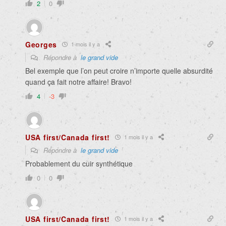
2
0
Georges
1 mois il y a
Répondre à
le grand vide
Bel exemple que l’on peut croire n’importe quelle absurdité
quand ça fait notre affaire! Bravo!
4
-3
USA first/Canada first!
1 mois il y a
Répondre à
le grand vide
Probablement du cuir synthétique
0
0
USA first/Canada first!
1 mois il y a