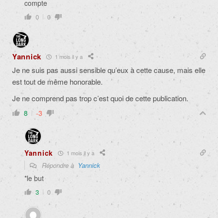
compte
0
0
Yannick
1 mois il y a
Je ne suis pas aussi sensible qu’eux à cette cause, mais elle
est tout de même honorable.
Je ne comprend pas trop c’est quoi de cette publication.
8
-3
Yannick
1 mois il y a
Répondre à
Yannick
*le but
3
0