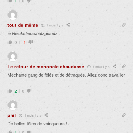
1
0
tout de même
1 mois il y a
le
Reichstierschutzgesetz
0
-1
Le retour de mononcle chaudasse
1 mois il y a
Méchante gang de fêlés et de détraqués. Allez donc travailler
!
2
0
phil
1 mois il y a
De belles têtes de vainqueurs !
1
0