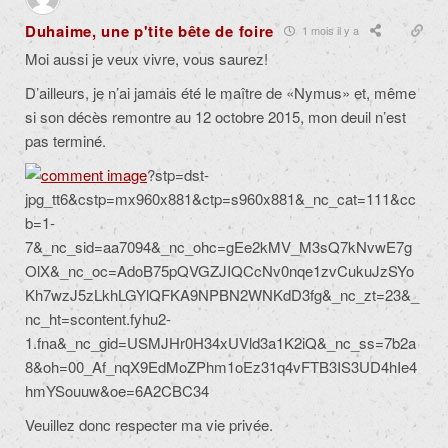
Duhaime, une p'tite bête de foire
1 mois il y a
Moi aussi je veux vivre, vous saurez!
D’ailleurs, je n’ai jamais été le maître de «Nymus» et, même
si son décès remontre au 12 octobre 2015, mon deuil n’est
pas terminé.
?stp=dst-
jpg_tt6&cstp=mx960x881&ctp=s960x881&_nc_cat=111&cc
b=1-
7&_nc_sid=aa7094&_nc_ohc=gEe2kMV_M3sQ7kNvwE7g
OlX&_nc_oc=AdoB75pQVGZJIQCcNv0nqe1zvCukuJzSYo
Kh7wzJ5zLkhLGYlQFKA9NPBN2WNKdD3fg&_nc_zt=23&_
nc_ht=scontent.fyhu2-
1.fna&_nc_gid=USMJHr0H34xUVld3a1K2iQ&_nc_ss=7b2a
8&oh=00_Af_nqX9EdMoZPhm1oEz31q4vFTB3IS3UD4hIe4
hmYSouuw&oe=6A2CBC34
Veuillez donc respecter ma vie privée.