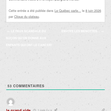
Cette entrée a été publiée dans
Le Québec parle...
le
8 juin 2026
par
Clique du plateau
.
Navigation
←
LE FAUX SCANDALE DU
ENVOYE LES MENOTTES…
→
des
SUÇON QU’ON DONNE AUX
articles
ENFANTS QUI ONT LE CANCER!
53
COMMENTAIRES
le grand vide
1 mois il y a