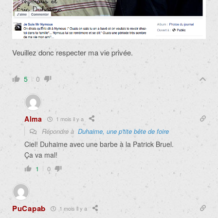
Veuillez donc respecter ma vie privée.
5
0
Alma
1 mois il y a
Répondre à
Duhaime, une p'tite bête de foire
Ciel! Duhaime avec une barbe à la Patrick Bruel.
Ça va mal!
1
0
PuCapab
1 mois il y a