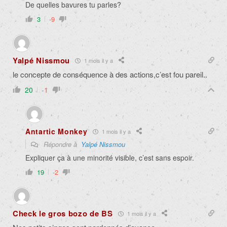
De quelles bavures tu parles?
3
-9
Yalpé Nissmou
1 mois il y a
le concepte de conséquence à des actions,c’est fou pareil..
20
-1
Antartic Monkey
1 mois il y a
Répondre à
Yalpé Nissmou
Expliquer ça à une minorité visible, c’est sans espoir.
19
-2
Check le gros bozo de BS
1 mois il y a