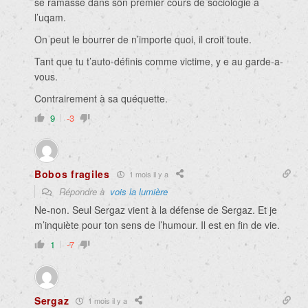
se ramasse dans son premier cours de sociologie à
l’uqam.
On peut le bourrer de n’importe quoi, il croit toute.
Tant que tu t’auto-définis comme victime, y e au garde-a-
vous.
Contrairement à sa quéquette.
9
-3
Bobos fragiles
1 mois il y a
Répondre à
vois la lumière
Ne-non. Seul Sergaz vient à la défense de Sergaz. Et je
m’inquiète pour ton sens de l’humour. Il est en fin de vie.
1
-7
Sergaz
1 mois il y a