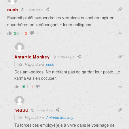
ouch
1 mois il y a
Faudrait plutôt suspendre les vermines qui ont cru agir en
superhéros en « dénonçant » leurs collègues.
30
-3
Antartic Monkey
1 mois il y a
Répondre à
ouch
Des anti-polices. Ne méritent pas de garder leur poste. Le
karma va s’en occuper.
15
-1
heuuu
1 mois il y a
Répondre à
Antartic Monkey
Tu forces ces employé(e)s à vivre dans le voisinage de