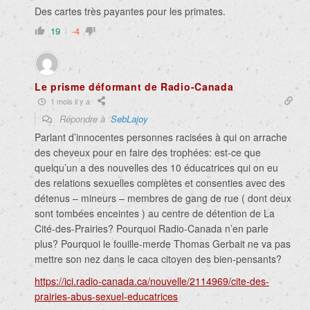
Des cartes très payantes pour les primates.
19
-4
Le prisme déformant de Radio-Canada
1 mois il y a
Répondre à
SebLajoy
Parlant d’innocentes personnes racisées à qui on arrache
des cheveux pour en faire des trophées: est-ce que
quelqu’un a des nouvelles des 10 éducatrices qui on eu
des relations sexuelles complètes et consenties avec des
détenus – mineurs – membres de gang de rue ( dont deux
sont tombées enceintes ) au centre de détention de La
Cité-des-Prairies? Pourquoi Radio-Canada n’en parle
plus? Pourquoi le fouille-merde Thomas Gerbait ne va pas
mettre son nez dans le caca citoyen des bien-pensants?
https://ici.radio-canada.ca/nouvelle/2114969/cite-des-
prairies-abus-sexuel-educatrices