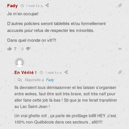
Fady
1 mois il y a
Je m’en occupe!
D’autres policiers seront tablettés et/ou formellement
accusés pour refus de respecter les minorités.
Dans quel monde on vit!?!
7
0
En Vérité !
1 mois il y a
Répondre à
Fady
Ils devraient tous démissionner et les laisser s’organiser
entre wokes, faut être soit très brave, soit très naïf pour
aller faire cette job là-bas ! Sti que je me ferait transférer
au Lac Saint-Jean !
Un vrai ghetto mtl , ça parle de profilage lolllll HEY ,c’est
100% non-Québécois dans ces secteurs , allô!!!!