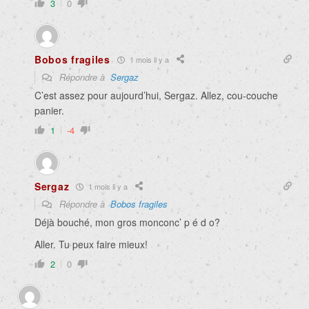
3
0
Bobos fragiles
1 mois il y a
Répondre à
Sergaz
C’est assez pour aujourd’hui, Sergaz. Allez, cou-couche
panier.
1
-4
Sergaz
1 mois il y a
Répondre à
Bobos fragiles
Déjà bouché, mon gros monconc’ p é d o?
Aller. Tu peux faire mieux!
2
0