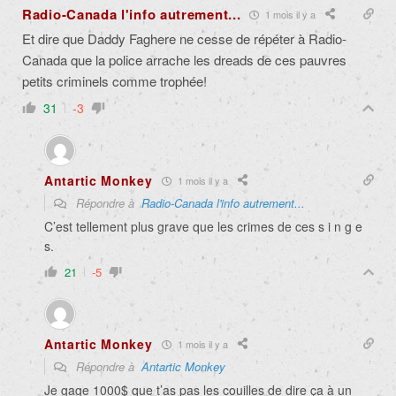
Radio-Canada l'info autrement...
1 mois il y a
Et dire que Daddy Faghere ne cesse de répéter à Radio-
Canada que la police arrache les dreads de ces pauvres
petits criminels comme trophée!
31
-3
Antartic Monkey
1 mois il y a
Répondre à
Radio-Canada l'info autrement...
C’est tellement plus grave que les crimes de ces s i n g e
s.
21
-5
Antartic Monkey
1 mois il y a
Répondre à
Antartic Monkey
Je gage 1000$ que t’as pas les couilles de dire ça à un