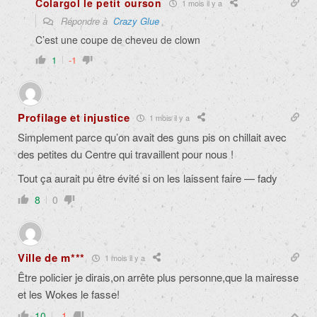
Colargol le petit ourson
1 mois il y a
Répondre à
Crazy Glue
C’est une coupe de cheveu de clown
1
-1
Profilage et injustice
1 mois il y a
Simplement parce qu’on avait des guns pis on chillait avec
des petites du Centre qui travaillent pour nous !
Tout ça aurait pu être évité si on les laissent faire — fady
8
0
Ville de m***
1 mois il y a
Être policier je dirais,on arrête plus personne,que la mairesse
et les Wokes le fasse!
10
-1