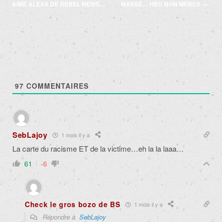
des
AIME ALEXA DE REBEL NEWS…
MASSÉ… HEU NON MERCI!
→
articles
97
COMMENTAIRES
SebLajoy
1 mois il y a
La carte du racisme ET de la victime…eh la la laaa…
61
-6
Check le gros bozo de BS
1 mois il y a
Répondre à
SebLajoy