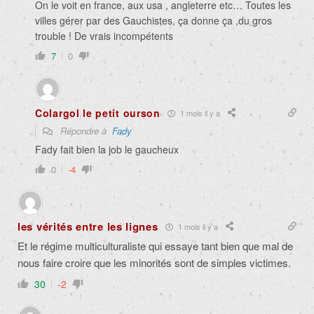
On le voit en france, aux usa , angleterre etc… Toutes les
villes gérer par des Gauchistes, ça donne ça ,du gros
trouble ! De vrais incompétents
7
0
Colargol le petit ourson
1 mois il y a
Répondre à
Fady
Fady fait bien la job le gaucheux
0
-4
les vérités entre les lignes
1 mois il y a
Et le régime multiculturaliste qui essaye tant bien que mal de
nous faire croire que les minorités sont de simples victimes.
30
-2