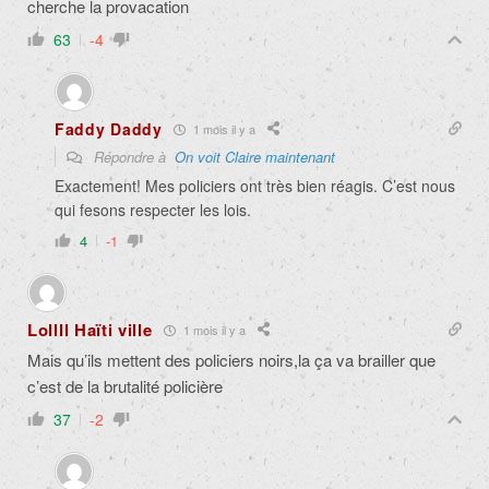
cherche la provacation
63
-4
Faddy Daddy
1 mois il y a
Répondre à
On voit Claire maintenant
Exactement! Mes policiers ont très bien réagis. C’est nous
qui fesons respecter les lois.
4
-1
Lollll Haïti ville
1 mois il y a
Mais qu’ils mettent des policiers noirs,la ça va brailler que
c’est de la brutalité policière
37
-2