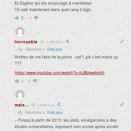
Et Dagher qui les encourage â manifester
On sait maintenant dans quel rang il loge.
2
-1
Incroyable
1 mois il y a
Répondre à
SebLajoy
Arrêtez de me faire de la peine , ost*i ,pis c’est maire ça
???
https://www.youtube.com/watch?v=hJBbtwqkh00
0
0
mais...
1 mois il y a
Répondre à
SebLajoy
« Puisqu’à partir de 2015, les stats, amalgamées à des
études universitaires, exposent ceci année après année :