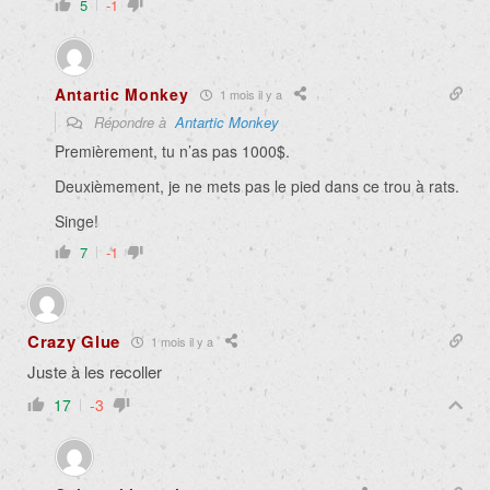
5
-1
Antartic Monkey
1 mois il y a
Répondre à
Antartic Monkey
Premièrement, tu n’as pas 1000$.
Deuxièmement, je ne mets pas le pied dans ce trou à rats.
Singe!
7
-1
Crazy Glue
1 mois il y a
Juste à les recoller
17
-3