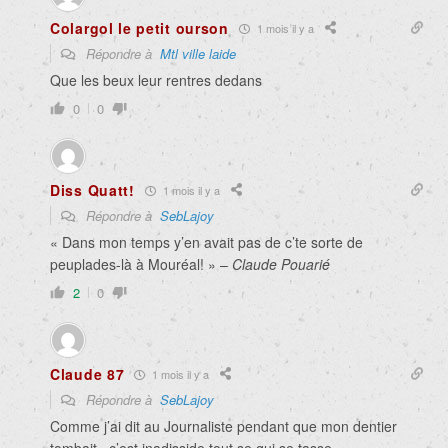
Colargol le petit ourson
1 mois il y a
Répondre à
Mtl ville laide
Que les beux leur rentres dedans
0
0
Diss Quatt!
1 mois il y a
Répondre à
SebLajoy
« Dans mon temps y’en avait pas de c’te sorte de
peuplades-là à Mouréal! » –
Claude Pouarié
2
0
Claude 87
1 mois il y a
Répondre à
SebLajoy
Comme j’ai dit au Journaliste pendant que mon dentier