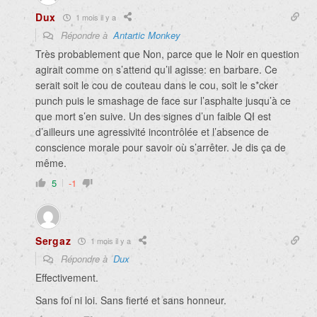
Dux
1 mois il y a
Répondre à
Antartic Monkey
Très probablement que Non, parce que le Noir en question
agirait comme on s’attend qu’il agisse: en barbare. Ce
serait soit le cou de couteau dans le cou, soit le s*cker
punch puis le smashage de face sur l’asphalte jusqu’à ce
que mort s’en suive. Un des signes d’un faible QI est
d’ailleurs une agressivité incontrôlée et l’absence de
conscience morale pour savoir où s’arrêter. Je dis ça de
même.
5
-1
Sergaz
1 mois il y a
Répondre à
Dux
Effectivement.
Sans foi ni loi. Sans fierté et sans honneur.