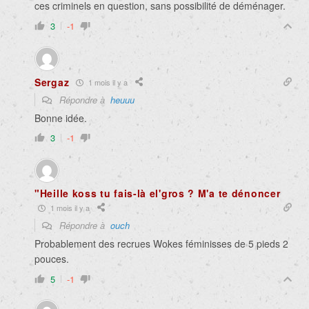
ces criminels en question, sans possibilité de déménager.
3
-1
Sergaz
1 mois il y a
Répondre à
heuuu
Bonne idée.
3
-1
"Heille koss tu fais-là el'gros ? M'a te dénoncer
1 mois il y a
Répondre à
ouch
Probablement des recrues Wokes féminisses de 5 pieds 2
pouces.
5
-1