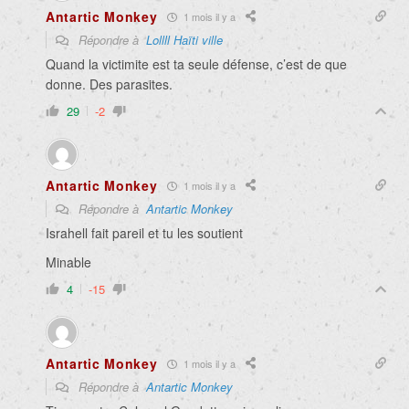
Antartic Monkey
1 mois il y a
Répondre à
Lollll Haïti ville
Quand la victimite est ta seule défense, c’est de que
donne. Des parasites.
29
-2
Antartic Monkey
1 mois il y a
Répondre à
Antartic Monkey
Israhell fait pareil et tu les soutient
Minable
4
-15
Antartic Monkey
1 mois il y a
Répondre à
Antartic Monkey