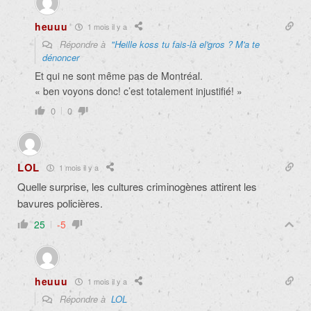
heuuu
1 mois il y a
Répondre à
"Heille koss tu fais-là el'gros ? M'a te
dénoncer
Et qui ne sont même pas de Montréal.
« ben voyons donc! c’est totalement injustifié! »
0
0
LOL
1 mois il y a
Quelle surprise, les cultures criminogènes attirent les
bavures policières.
25
-5
heuuu
1 mois il y a
Répondre à
LOL