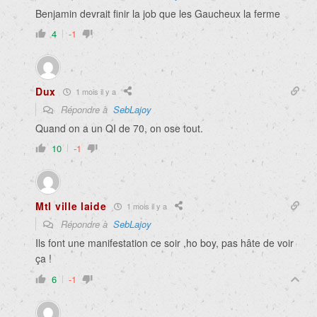
Benjamin devrait finir la job que les Gaucheux la ferme
4
-1
Dux
1 mois il y a
Répondre à
SebLajoy
Quand on a un QI de 70, on ose tout.
10
-1
Mtl ville laide
1 mois il y a
Répondre à
SebLajoy
Ils font une manifestation ce soir ,ho boy, pas hâte de voir
ça !
6
-1