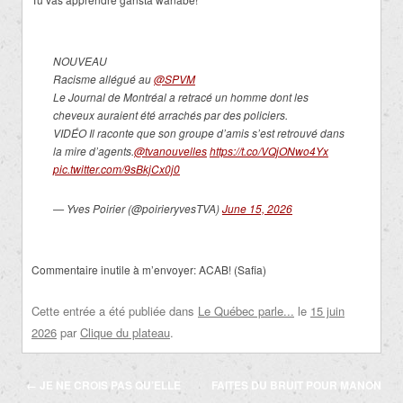
NOUVEAU
Racisme allégué au
@SPVM
Le Journal de Montréal a retracé un homme dont les
cheveux auraient été arrachés par des policiers.
VIDÉO Il raconte que son groupe d’amis s’est retrouvé dans
la mire d’agents.
@tvanouvelles
https://t.co/VQjONwo4Yx
pic.twitter.com/9sBkjCx0j0
— Yves Poirier (@poirieryvesTVA)
June 15, 2026
Commentaire inutile à m’envoyer: ACAB! (Safia)
Cette entrée a été publiée dans
Le Québec parle...
le
15 juin
2026
par
Clique du plateau
.
Navigation
←
JE NE CROIS PAS QU’ELLE
FAITES DU BRUIT POUR MANON