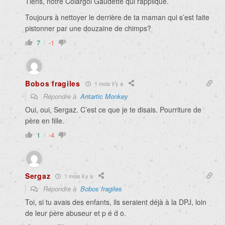
Tiens, notre Colargol Gaudette qui rapplique.
Toujours à nettoyer le derrière de ta maman qui s’est faite
pistonner par une douzaine de chimps?
7
-1
Bobos fragiles
1 mois il y a
Répondre à
Antartic Monkey
Oui, oui, Sergaz. C’est ce que je te disais. Pourriture de
père en fille.
1
-4
Sergaz
1 mois il y a
Répondre à
Bobos fragiles
Toi, si tu avais des enfants, ils seraient déjà à la DPJ, loin
de leur père abuseur et p é d o.