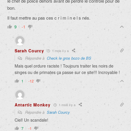
le chef de police dehors avant de perdre le contrôle pour de
bon.
Il faut mettre au pas ces c r i m i n e l s nés.
9
-1
Sarah Courcy
1 mois il y a
Répondre à
Check le gros bozo de BS
Mais quel ordure raciste ! Toujours traiter les noirs de
singes ou de primates ça passe sur ce site!!! Incroyable !
1
-12
Antartic Monkey
1 mois il y a
Répondre à
Sarah Courcy
Ciel! Un scandale!
7
-1