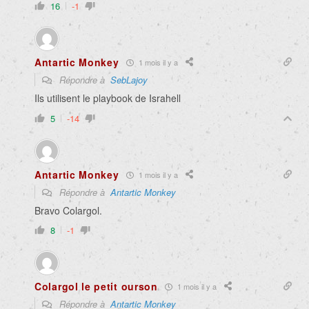
16
-1
Antartic Monkey
1 mois il y a
Répondre à
SebLajoy
Ils utilisent le playbook de Israhell
5
-14
Antartic Monkey
1 mois il y a
Répondre à
Antartic Monkey
Bravo Colargol.
8
-1
Colargol le petit ourson
1 mois il y a
Répondre à
Antartic Monkey