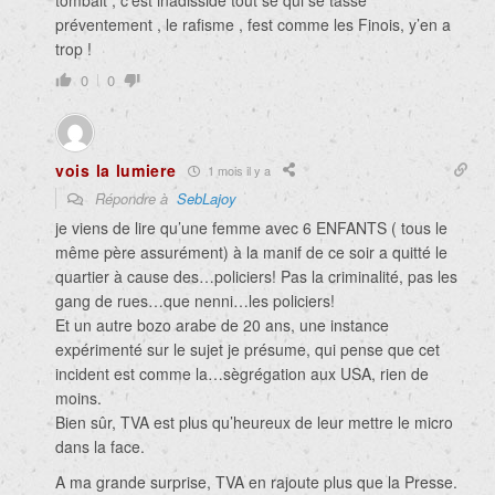
tombait , c’est inadisside tout se qui se tasse
préventement , le rafisme , fest comme les Finois, y’en a
trop !
0
0
vois la lumiere
1 mois il y a
Répondre à
SebLajoy
je viens de lire qu’une femme avec 6 ENFANTS ( tous le
même père assurément) à la manif de ce soir a quitté le
quartier à cause des…policiers! Pas la criminalité, pas les
gang de rues…que nenni…les policiers!
Et un autre bozo arabe de 20 ans, une instance
expérimenté sur le sujet je présume, qui pense que cet
incident est comme la…sègrégation aux USA, rien de
moins.
Bien sûr, TVA est plus qu’heureux de leur mettre le micro
dans la face.
A ma grande surprise, TVA en rajoute plus que la Presse.