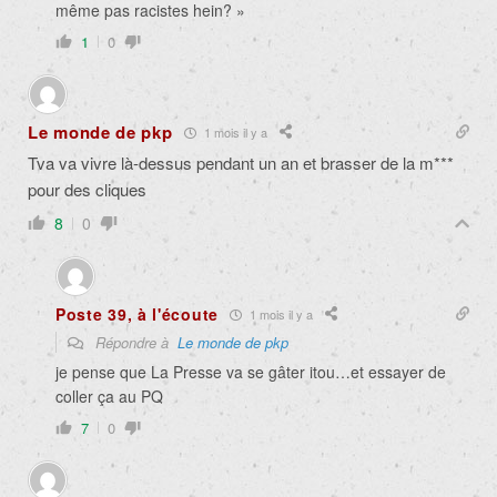
même pas racistes hein? »
1
0
Le monde de pkp
1 mois il y a
Tva va vivre là-dessus pendant un an et brasser de la m***
pour des cliques
8
0
Poste 39, à l'écoute
1 mois il y a
Répondre à
Le monde de pkp
je pense que La Presse va se gâter itou…et essayer de
coller ça au PQ
7
0