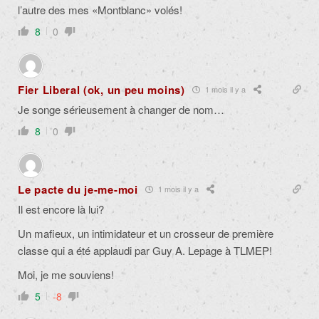
l’autre des mes «Montblanc» volés!
8
0
Fier Liberal (ok, un peu moins)
1 mois il y a
Je songe sérieusement à changer de nom…
8
0
Le pacte du je-me-moi
1 mois il y a
Il est encore là lui?
Un mafieux, un intimidateur et un crosseur de première
classe qui a été applaudi par Guy A. Lepage à TLMEP!
Moi, je me souviens!
5
-8