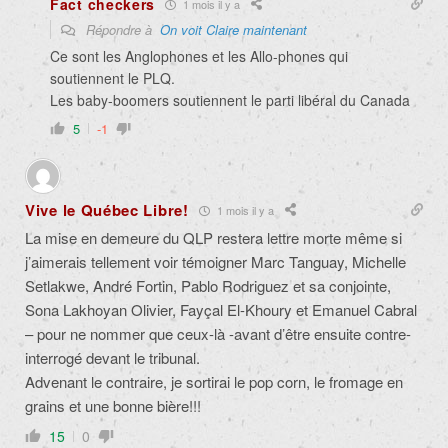
Fact checkers
1 mois il y a
Répondre à
On voit Claire maintenant
Ce sont les Anglophones et les Allo-phones qui
soutiennent le PLQ.
Les baby-boomers soutiennent le parti libéral du Canada
5
-1
Vive le Québec Libre!
1 mois il y a
La mise en demeure du QLP restera lettre morte même si
j’aimerais tellement voir témoigner Marc Tanguay,
Michelle
Setlakwe, André Fortin, P
ablo Rodriguez et sa conjointe,
Sona Lakhoyan Olivier,
Fayçal El-Khoury et Emanuel Cabral
– pour ne nommer que ceux-là -avant d’être ensuite contre-
interrogé devant le tribunal.
Advenant le contraire, je sortirai le pop corn, le fromage en
grains et une bonne bière!!!
15
0