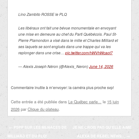
Lino Zambito ROSSE le PLQ
Les libéraux ont fait une bévue monumentale en envoyant
une mise en demeure au chef du Parti Québécois. Paul St-
Pierre Plamondon a visé dans le mille et Charles Milliard et
ses laquets se sont englués dans une trappe qui va les
replonger dans une crise…
pic.twitter.com/hWVhWcaot7
— Alexis Joseph Néron (@Alexis_Neron)
June 14, 2026
Commentaire inutile à m’envoyer: la caméra plus proche svp!
Cette entrée a été publiée dans
Le Québec parle...
le
15 juin
2026
par
Clique du plateau
.
Navigation
←
PSPP SUR LES MENACES DE
JE NE CROIS PAS QU’ELLE AIME
des
MILLIARD ET DU PLQ!
ALEXA DE REBEL NEWS…
→