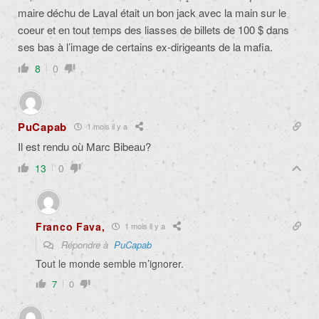
maire déchu de Laval était un bon jack avec la main sur le
coeur et en tout temps des liasses de billets de 100 $ dans
ses bas à l’image de certains ex-dirigeants de la mafia.
8
0
PuCapab
1 mois il y a
Il est rendu où Marc Bibeau?
13
0
Franco Fava,
1 mois il y a
Répondre à
PuCapab
Tout le monde semble m’ignorer.
7
0