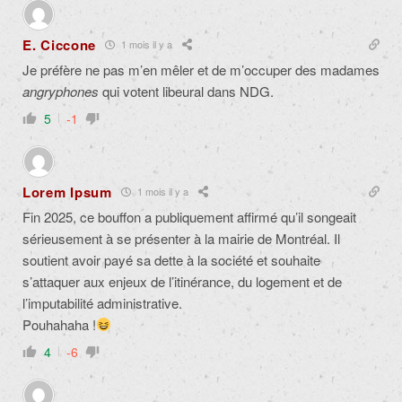
E. Ciccone
1 mois il y a
Je préfère ne pas m’en mêler et de m’occuper des madames
angryphones
qui votent libeural dans NDG.
5
-1
Lorem Ipsum
1 mois il y a
Fin 2025, ce bouffon a publiquement affirmé qu’il songeait
sérieusement à se présenter à la mairie de Montréal. Il
soutient avoir payé sa dette à la société et souhaite
s’attaquer aux enjeux de l’itinérance, du logement et de
l’imputabilité administrative.
Pouhahaha !
4
-6