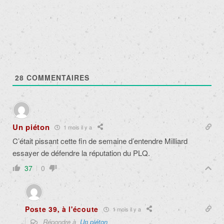
articles
28
COMMENTAIRES
Un piéton
1 mois il y a
C’était pissant cette fin de semaine d’entendre Milliard
essayer de défendre la réputation du PLQ.
37
0
Poste 39, à l'écoute
1 mois il y a
Répondre à
Un piéton