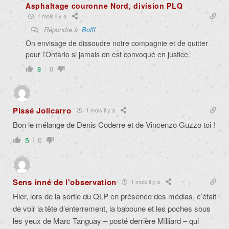
Asphaltage couronne Nord, division PLQ
1 mois il y a
Répondre à
Bofff
On envisage de dissoudre notre compagnie et de quitter
pour l’Ontario si jamais on est convoqué en justice.
8
0
Pissé Jolicarro
1 mois il y a
Bon le mélange de Denis Coderre et de Vincenzo Guzzo toi !
5
0
Sens inné de l'observation
1 mois il y a
Hier, lors de la sortie du QLP en présence des médias, c’était
de voir la tête d’enterrement, la baboune et les poches sous
les yeux de Marc Tanguay – posté derrière Milliard – qui