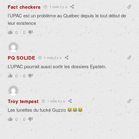
Fact checkers
1 mois il y a
l’UPAC est un problème au Québec depuis le tout début de
leur existence
0
0
PQ SOLIDE
1 mois il y a
L’UPAC pourrait aussi sortir les dossiers Epstein.
0
0
Troy tempest
1 mois il y a
Les lunettes du fucké Guzzo
0
0