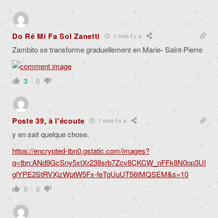
Do Ré Mi Fa Sol Zanetti
1 mois il y a
Zambito se transforme graduellement en Marie- Saint-Pierre
3
0
Poste 39, à l'écoute
1 mois il y a
y en sait quelque chose.
https://encrypted-tbn0.gstatic.com/images?
q=tbn:ANd9GcSny5xtXr238srb7Zcv8CKCW_nFFk8N0op3UI
glYPE2StRVXjzWptW5Fx-feTgUuUT56tMQSEM&s=10
0
0