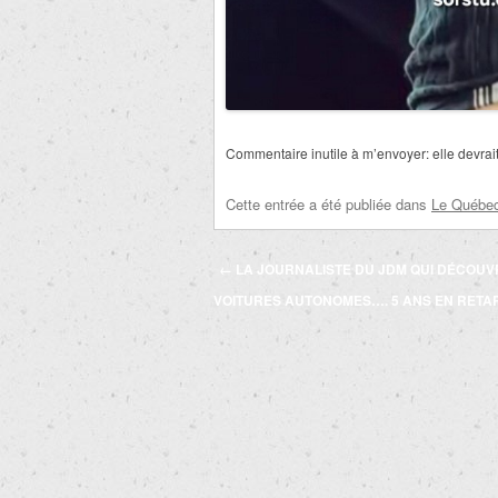
Commentaire inutile à m’envoyer: elle devrait
Cette entrée a été publiée dans
Le Québec 
Navigation
←
LA JOURNALISTE DU JDM QUI DÉCOUV
des
VOITURES AUTONOMES…. 5 ANS EN RETA
articles