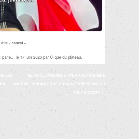
 être « cancel »
parle...
le
17 juin 2026
par
Clique du plateau
.
RE LES
LE TROLL POLITIQUE YVES AVEC PAULINE
RD!
MAROIS, PENDANT QUE RUBA NE TRIPPE PAS DU
TOUT À CÔTÉ!
→