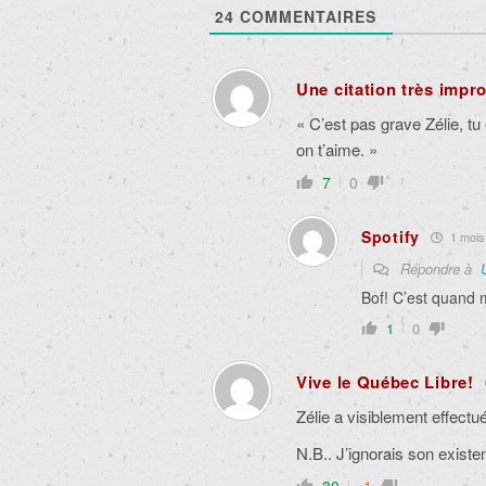
24
COMMENTAIRES
Une citation très impr
« C’est pas grave Zélie, tu
on t’aime. »
7
0
Spotify
1 mois 
Répondre à
Bof! C’est quand
1
0
Vive le Québec Libre!
Zélie a visiblement effectu
N.B.. J’ignorais son existe