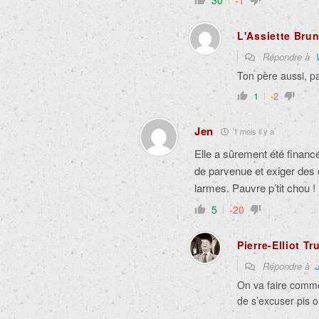
30
-1
L'Assiette Bru
Répondre à
Ton père aussi, pa
1
-2
Jen
1 mois il y a
Elle a sûrement été financé
de parvenue et exiger des
larmes. Pauvre p’tit chou !
5
-20
Pierre-Elliot T
Répondre à
On va faire comme
de s’excuser pis 