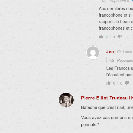
Répondre à
Aux dernières nou
francophone et si 
rapports le beau 
francophones et 
7
0
Jen
1 mois i
Répondr
Les Francos s
l’écoutent pa
0
0
Pierre Elliot Trudeau l
Batêche que c’est naïf, u
Vous avez pas compris enco
peanuts?