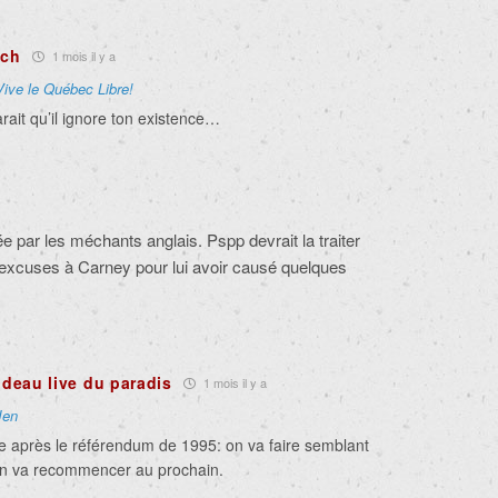
nch
1 mois il y a
Vive le Québec Libre!
rait qu’il ignore ton existence…
e par les méchants anglais. Pspp devrait la traiter
 excuses à Carney pour lui avoir causé quelques
rudeau live du paradis
1 mois il y a
Jen
 après le référendum de 1995: on va faire semblant
on va recommencer au prochain.