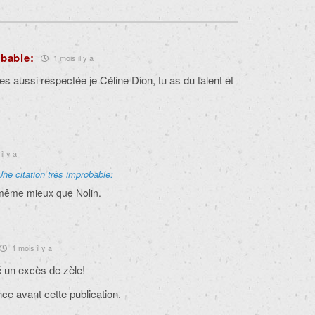
obable:
1 mois il y a
 es aussi respectée je Céline Dion, tu as du talent et
il y a
Une citation très improbable:
 même mieux que Nolin.
1 mois il y a
é un excès de zèle!
nce avant cette publication.