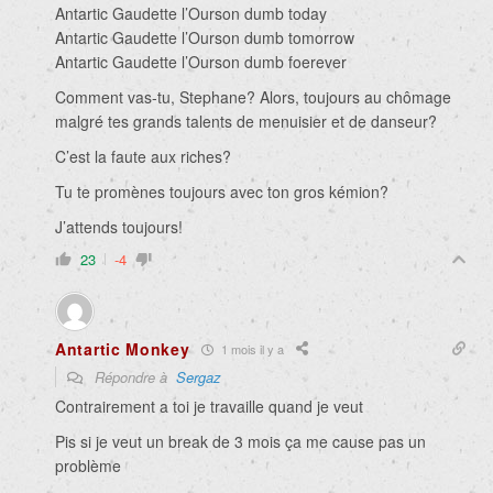
Antartic Gaudette l’Ourson dumb today
Antartic Gaudette l’Ourson dumb tomorrow
Antartic Gaudette l’Ourson dumb foerever
Comment vas-tu, Stephane? Alors, toujours au chômage
malgré tes grands talents de menuisier et de danseur?
C’est la faute aux riches?
Tu te promènes toujours avec ton gros kémion?
J’attends toujours!
23
-4
Antartic Monkey
1 mois il y a
Répondre à
Sergaz
Contrairement a toi je travaille quand je veut
Pis si je veut un break de 3 mois ça me cause pas un
problème