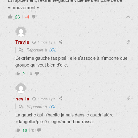
« mouvement ».
26
-4
Travis
1 mois il y a
Répondre à
LOL
L’extrême gauche fait pitié ; elle s’associe à n’importe quel
groupe qui veut bien d’elle.
2
0
hey la
1 mois il y a
Répondre à
LOL
La gauche qui n’habite jamais dans le quadrilatère
« langelier/pie-9 / léger/henri-bourrassa.
16
0