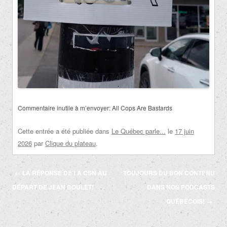
Commentaire inutile à m’envoyer: All Cops Are Bastards
Cette entrée a été publiée dans
Le Québec parle...
le
17 juin
2026
par
Clique du plateau
.
Navigation
←
LA RÉPONSE DE LA CSN AU
TOUJOURS DU BON CONTENU
des
DÉPART DE JEAN BOULET!
DANS NOS PODCASTS
articles
QUÉBÉCOIS!
→