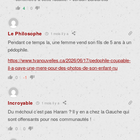
4
0
Le Philosophe
1 mois il y a
Pendant ce temps la, une femme vend son fils de 5 ans à un
pédophile.
https://www.tvanouvelles.ca/2026/06/17/pedophile-coupable-
il-a-paye-une-mere-pour-des-photos-de-son-enfant-nu
0
-1
Incroyable
1 mois il y a
Du méchoui c’est pas Haram ? Il y en a chez la Gauche qui
sont offensants pour nos communautés !
0
0