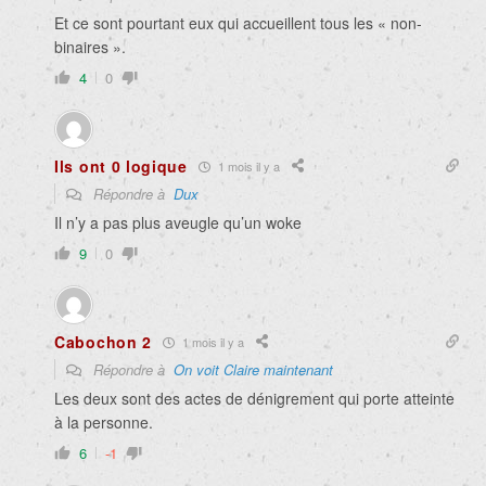
Et ce sont pourtant eux qui accueillent tous les « non-
binaires ».
4
0
Ils ont 0 logique
1 mois il y a
Répondre à
Dux
Il n’y a pas plus aveugle qu’un woke
9
0
Cabochon 2
1 mois il y a
Répondre à
On voit Claire maintenant
Les deux sont des actes de dénigrement qui porte atteinte
à la personne.
6
-1