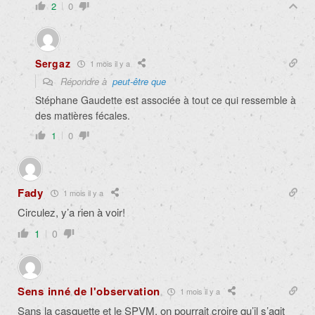
2
0
Sergaz
1 mois il y a
Répondre à
peut-être que
Stéphane Gaudette est associée à tout ce qui ressemble à
des matières fécales.
1
0
Fady
1 mois il y a
Circulez, y’a rien à voir!
1
0
Sens inné de l'observation
1 mois il y a
Sans la casquette et le SPVM, on pourrait croire qu’il s’agit