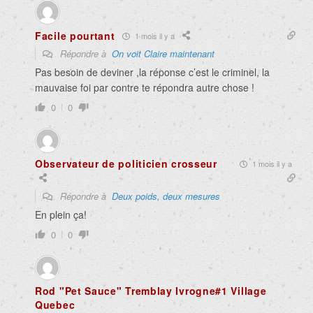
Facile pourtant
1 mois il y a
Répondre à
On voit Claire maintenant
Pas besoin de deviner ,la réponse c’est le criminel, la
mauvaise foi par contre te répondra autre chose !
0
0
Observateur de politicien crosseur
1 mois il y a
Répondre à
Deux poids, deux mesures
En plein ça!
0
0
Rod "Pet Sauce" Tremblay Ivrogne#1 Village
Quebec