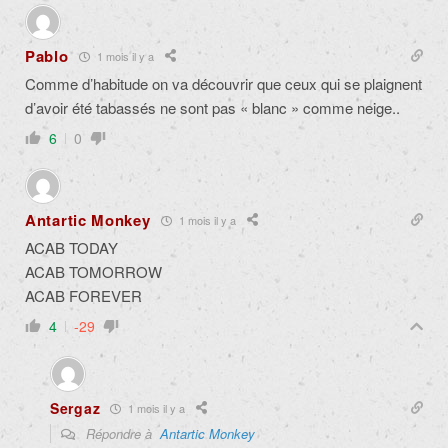
Pablo
1 mois il y a
Comme d’habitude on va découvrir que ceux qui se plaignent
d’avoir été tabassés ne sont pas « blanc » comme neige..
6
0
Antartic Monkey
1 mois il y a
ACAB TODAY
ACAB TOMORROW
ACAB FOREVER
4
-29
Sergaz
1 mois il y a
Répondre à
Antartic Monkey