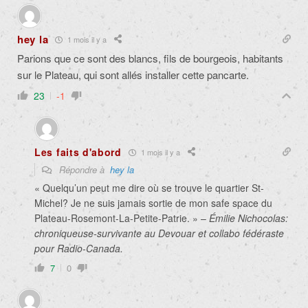
hey la
1 mois il y a
Parions que ce sont des blancs, fils de bourgeois, habitants
sur le Plateau, qui sont allés installer cette pancarte.
23
-1
Les faits d'abord
1 mois il y a
Répondre à
hey la
« Quelqu’un peut me dire où se trouve le quartier St-
Michel? Je ne suis jamais sortie de mon safe space du
Plateau-Rosemont-La-Petite-Patrie. » –
Émilie Nichocolas:
chroniqueuse-survivante au Devouar et collabo fédéraste
pour Radio-Canada.
7
0