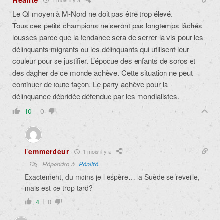
Réalité
Le QI moyen à M-Nord ne doit pas être trop élevé.
Tous ces petits champions ne seront pas longtemps lâchés
lousses parce que la tendance sera de serrer la vis pour les
délinquants migrants ou les délinquants qui utilisent leur
couleur pour se justifier. L’époque des enfants de soros et
des dagher de ce monde achève. Cette situation ne peut
continuer de toute façon. Le party achève pour la
délinquance débridée défendue par les mondialistes.
10
0
l'emmerdeur
1 mois il y a
Répondre à
Réalité
Exactement, du moins je l espère… la Suède se reveille,
mais est-ce trop tard?
4
0