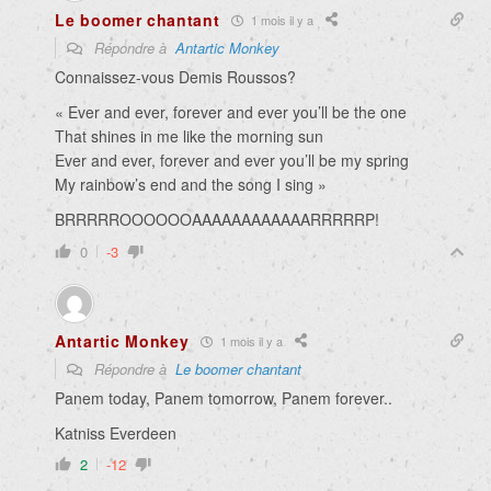
Le boomer chantant
1 mois il y a
Répondre à
Antartic Monkey
Connaissez-vous Demis Roussos?
« Ever and ever, forever and ever you’ll be the one
That shines in me like the morning sun
Ever and ever, forever and ever you’ll be my spring
My rainbow’s end and the song I sing »
BRRRRROOOOOOAAAAAAAAAAAARRRRRP!
0
-3
Antartic Monkey
1 mois il y a
Répondre à
Le boomer chantant
Panem today, Panem tomorrow, Panem forever..
Katniss Everdeen
2
-12