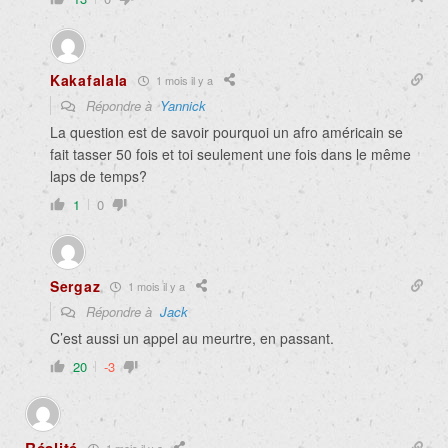
Kakafalala
1 mois il y a
Répondre à
Yannick
La question est de savoir pourquoi un afro américain se
fait tasser 50 fois et toi seulement une fois dans le même
laps de temps?
1
0
Sergaz
1 mois il y a
Répondre à
Jack
C’est aussi un appel au meurtre, en passant.
20
-3
1 mois il y a