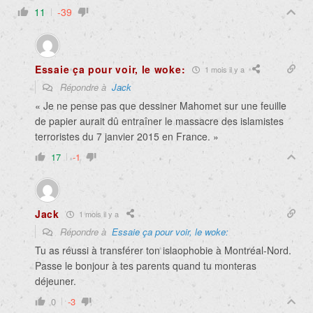
11
-39
Essaie ça pour voir, le woke:
1 mois il y a
Répondre à
Jack
« Je ne pense pas que dessiner Mahomet sur une feuille
de papier aurait dû entraîner le massacre des islamistes
terroristes du 7 janvier 2015 en France. »
17
-1
Jack
1 mois il y a
Répondre à
Essaie ça pour voir, le woke:
Tu as réussi à transférer ton islaophobie à Montréal-Nord.
Passe le bonjour à tes parents quand tu monteras
déjeuner.
0
-3