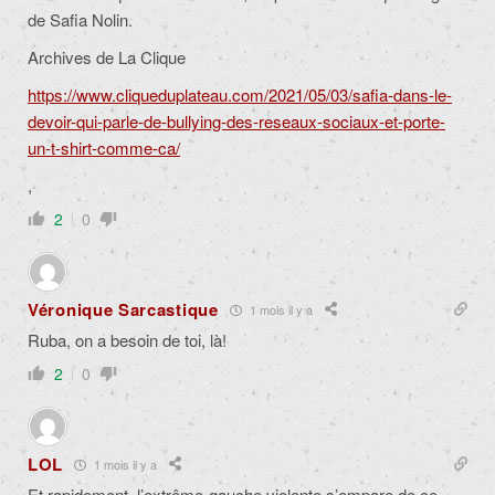
de Safia Nolin.
Archives de La Clique
https://www.cliqueduplateau.com/2021/05/03/safia-dans-le-
devoir-qui-parle-de-bullying-des-reseaux-sociaux-et-porte-
un-t-shirt-comme-ca/
,
2
0
Véronique Sarcastique
1 mois il y a
Ruba, on a besoin de toi, là!
2
0
LOL
1 mois il y a
Et rapidement, l’extrême-gauche violente s’empare de ce