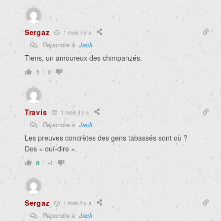
Sergaz
1 mois il y a
Répondre à
Jack
Tiens, un amoureux des chimpanzés.
1
0
Travis
1 mois il y a
Répondre à
Jack
Les preuves concrètes des gens tabassés sont où ?
Des « ouï-dire ».
8
-1
Sergaz
1 mois il y a
Répondre à
Jack