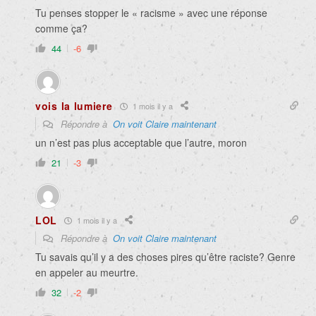
Tu penses stopper le « racisme » avec une réponse
comme ça?
44
-6
vois la lumiere
1 mois il y a
Répondre à
On voit Claire maintenant
un n’est pas plus acceptable que l’autre, moron
21
-3
LOL
1 mois il y a
Répondre à
On voit Claire maintenant
Tu savais qu’il y a des choses pires qu’être raciste? Genre
en appeler au meurtre.
32
-2