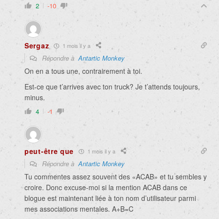
2
-10
Sergaz
1 mois il y a
Répondre à
Antartic Monkey
On en a tous une, contrairement à toi.
Est-ce que t’arrives avec ton truck? Je t’attends toujours,
minus.
4
-1
peut-être que
1 mois il y a
Répondre à
Antartic Monkey
Tu commentes assez souvent des «ACAB» et tu sembles y
croire. Donc excuse-moi si la mention ACAB dans ce
blogue est maintenant liée à ton nom d’utilisateur parmi
mes associations mentales. A+B=C