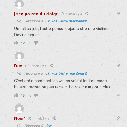
je te pointe du doigt
1 mois il y a
Répondre à
On voit Claire maintenant
Un fait sa job, l’autre pense toujours être une victime
Devine lequel
12
0
Dux
1 mois il y a
Répondre à
On voit Claire maintenant
C’est drôle comment les wokes voient tout en mode
binaire: raciste ou pas raciste. Le reste n’importe plus.
15
0
Nom*
1 mois il y a
Répondre à
Dux