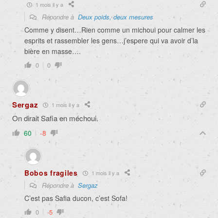
1 mois il y a
Répondre à
Deux poids, deux mesures
Comme y disent…Rien comme un michoui pour calmer les
esprits et rassembler les gens…j’espere qui va avoir d’la
bière en masse….
0
0
Sergaz
1 mois il y a
On dirait Safia en méchoui.
60
-8
Bobos fragiles
1 mois il y a
Répondre à
Sergaz
C’est pas Safia ducon, c’est Sofa!
0
-5