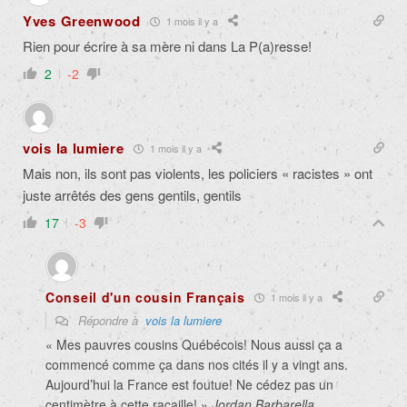
Yves Greenwood
1 mois il y a
Rien pour écrire à sa mère ni dans La P(a)resse!
2
-2
vois la lumiere
1 mois il y a
Mais non, ils sont pas violents, les policiers « racistes » ont
juste arrêtés des gens gentils, gentils
17
-3
Conseil d'un cousin Français
1 mois il y a
Répondre à
vois la lumiere
« Mes pauvres cousins Québécois! Nous aussi ça a
commencé comme ça dans nos cités il y a vingt ans.
Aujourd’hui la France est foutue! Ne cédez pas un
centimètre à cette racaille! »
Jordan Barbarella