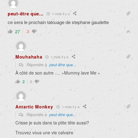
peut-être que...
1 mois il y a
ce sera le prochain tatouage de stephane gaudette
27
-3
Mouhahaha
1 mois il y a
Répondre à
peut-être que...
À côté de son autre …. »Mummy lave Me »
2
0
Antartic Monkey
1 mois il y a
Répondre à
peut-être que...
Crisse je suis dans ta ptite tête aussi?
Trouvez vous une vie calvaire