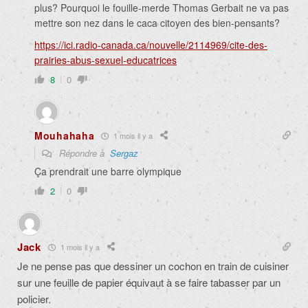
plus? Pourquoi le fouille-merde Thomas Gerbait ne va pas
mettre son nez dans le caca citoyen des bien-pensants?
https://ici.radio-canada.ca/nouvelle/2114969/cite-des-
prairies-abus-sexuel-educatrices
8
0
Mouhahaha
1 mois il y a
Répondre à
Sergaz
Ça prendrait une barre olympique
2
0
Jack
1 mois il y a
Je ne pense pas que dessiner un cochon en train de cuisiner
sur une feuille de papier équivaut à se faire tabasser par un
policier.