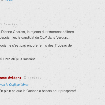
1 mois il y a
Dionne Charest, le rejeton du tristement célèbre
depuis hier, le candidat du QLP dans Verdun.
écois ne s’est pas encore remis des Trudeau de
Libre au plus sacrant!!!
asme évident
1 mois il y a
Vive le Québec Libre!
n plein ce que le Québec a besoin pour prospérer!