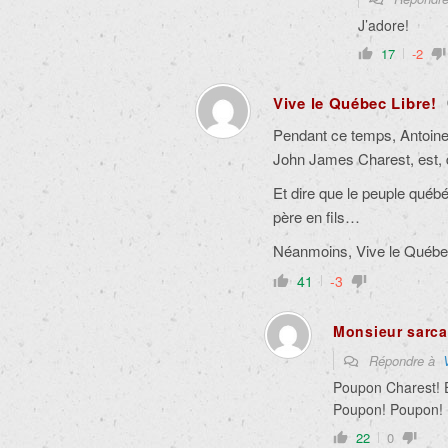
J’adore!
17
-2
Vive le Québec Libre!
Pendant ce temps, Antoine 
John James Charest,
est, 
Et dire que le peuple québ
père en fils…
Néanmoins, Vive le Québec 
41
-3
Monsieur sarc
Répondre à
Poupon Charest! E
Poupon! Poupon!
22
0