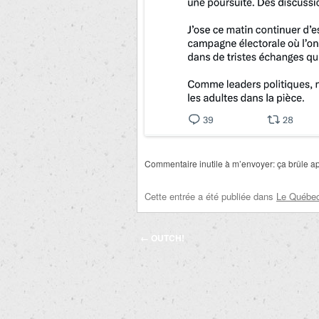
Commentaire inutile à m’envoyer: ça brûle 
Cette entrée a été publiée dans
Le Québec 
Navigation
←
OUTCH!
des
articles