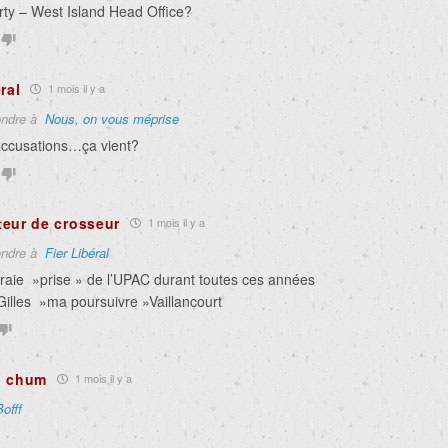
rty – West Island Head Office?
ral
1 mois il y a
ndre à
Nous, on vous méprise
 accusations…ça vient?
eur de crosseur
1 mois il y a
ndre à
Fier Libéral
vraie »prise » de l’UPAC durant toutes ces années
illes »ma poursuivre »Vaillancourt
n chum
1 mois il y a
Bofff
»