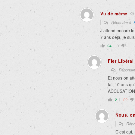
Vu de même
Répondre à
J’attend encore l
7 ans déja, je suis
24
0
Fier Libéral
Répondr
Et nous on at
fait 10 ans qu
ACCUSATION!
2
-22
Nous, o
Répo
C’est qui