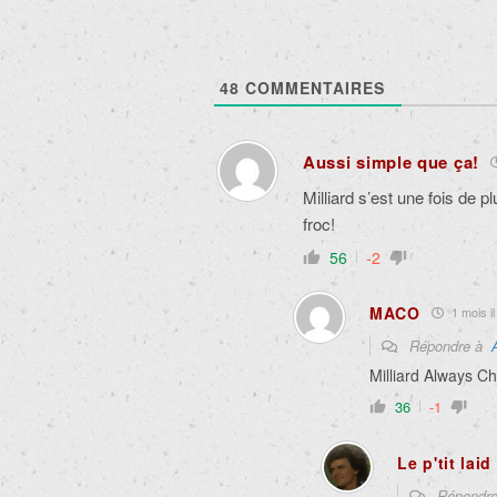
48
COMMENTAIRES
Aussi simple que ça!
Milliard s’est une fois de 
froc!
56
-2
MACO
1 mois il
Répondre à
Milliard Always C
36
-1
Le p'tit lai
Répondr