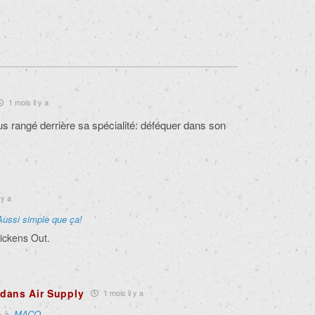
1 mois il y a
plus rangé derrière sa spécialité: déféquer dans son
 y a
Aussi simple que ça!
hickens Out.
d dans Air Supply
1 mois il y a
e à
MACO