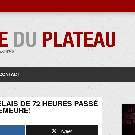
CLOWNS
Aller
au
contenu
CONTACT
ÉLAIS DE 72 HEURES PASSÉ
DEMEURE!
Tweet