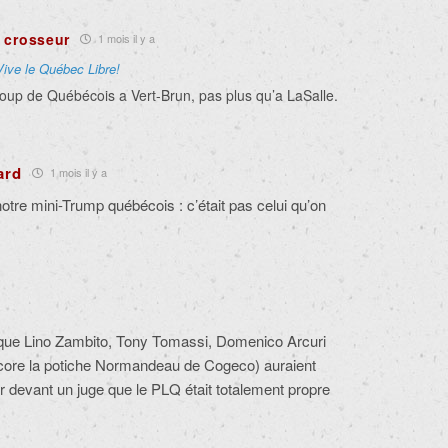
 crosseur
1 mois il y a
Vive le Québec Libre!
coup de Québécois a Vert-Brun, pas plus qu’a LaSalle.
ard
1 mois il y a
notre mini-Trump québécois : c’était pas celui qu’on
que Lino Zambito, Tony Tomassi, Domenico Arcuri
core la potiche Normandeau de Cogeco) auraient
er devant un juge que le PLQ était totalement propre