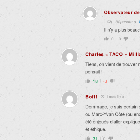
Observateur de
Répondre à
Il n’y a plus beau
0
0
Charles « TACO » Milli
Tiens, on vient de trouver 
pensait !
18
-3
Bofff
1 mois il y a
Dommage, je suis certain 
ou Marc-Yvan Côté (ou en
été enjoués d’aller expliqu
et éthique.
31
0