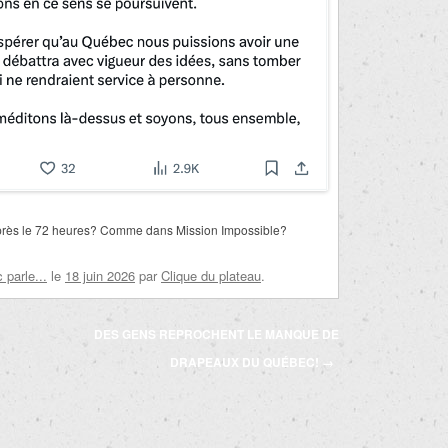
après le 72 heures? Comme dans Mission Impossible?
parle...
le
18 juin 2026
par
Clique du plateau
.
DES GENS REPROCHENT LE MANQUE DE
DRAPEAUX DU QUÉBEC!
→