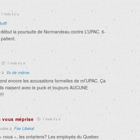
1 mois il y a
Bofff
e début la poursuite de Normandeau contre L’UPAC. 6-
 patient.
1 mois il y a
e à
Vu de même
tend encore les accusations formelles de ml’UPAC. Ça
’ils niaisent avec le puck et toujours AUCUNE
!!
n vous méprise
1 mois il y a
ndre à
Fier Libéral
, « nous », les ontariens? Les employés du Quebec