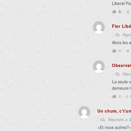
Liberal Pa
8
-2
Fier Libé
Répo
Alors les
0
-6
Observat
Répo
La seule 
demeure G
0
0
Un chum, c't'u
Répondre à
«Et nous autres?