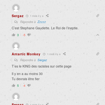
Sergaz
1 mois il y a
Répondre à
Zzzzz
C’est Stephane Gaudette. Le Roi de l’ineptie.
3
-5
Antartic Monkey
1 mois il y a
Répondre à
Sergaz
T’es le KING des racistes sur cette page
Il y en a au moins 30
Tu devrais être fier
5
-4
Sergaz
1 mois il y a