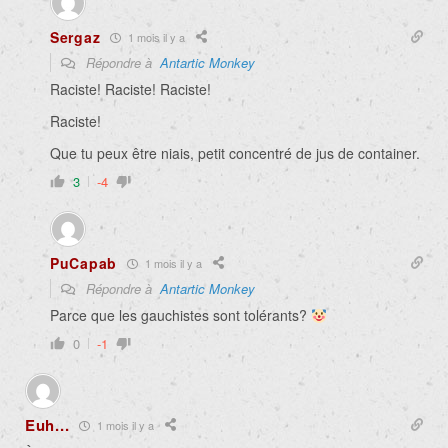
Sergaz
1 mois il y a
Répondre à
Antartic Monkey
Raciste! Raciste! Raciste!
Raciste!
Que tu peux être niais, petit concentré de jus de container.
3
-4
PuCapab
1 mois il y a
Répondre à
Antartic Monkey
Parce que les gauchistes sont tolérants?
0
-1
Euh...
1 mois il y a