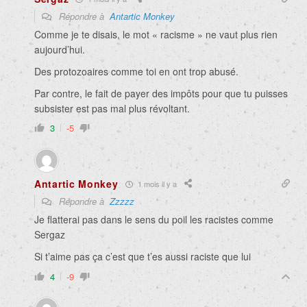
Répondre à
Antartic Monkey
Comme je te disais, le mot « racisme » ne vaut plus rien
aujourd’hui.
Des protozoaires comme toi en ont trop abusé.
Par contre, le fait de payer des impôts pour que tu puisses
subsister est pas mal plus révoltant.
3
-5
Antartic Monkey
1 mois il y a
Répondre à
Zzzzz
Je flatterai pas dans le sens du poil les racistes comme
Sergaz
Si t’aime pas ça c’est que t’es aussi raciste que lui
4
-9