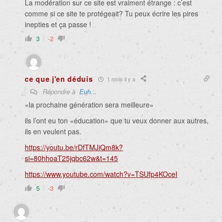
La modération sur ce site est vraiment étrange : c’est
comme si ce site te protégeait? Tu peux écrire les pires
inepties et ça passe !
3
-2
ce que j'en déduis
1 mois il y a
Répondre à
Euh...
«la prochaine génération sera meilleure»
ils l’ont eu ton «éducation» que tu veux donner aux autres,
ils en veulent pas.
https://youtu.be/rDfTMJiQm8k?
si=80hhoaT25jqbc62w&t=145
https://www.youtube.com/watch?v=TSUfp4KOceI
5
-3