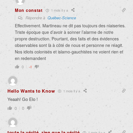
Mon constat
1 mois il y a
Répondre à
Québec-Science
Effectivement. Martineau ne dit pas toujours des niaiseries.
Triste époque que d’avoir à sonner l’alarme de notre
propre destruction. Pourtant, des faits et des évidences
observables sont là à côté de nous et personne ne réagit.
Nos idiots colonisés et islamo-gauchistes ne voient rien et
en redemandent
0
-1
Hello Wants to Know
1 mois il y a
Yeaah! Go Elo !
0
0
toute la vérité, rien que la vérité
1 mois il y a