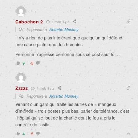
Cabochon 2
1 mois il y a
Répondre à
Antartic Monkey
Il n’y a rien de plus intolérant que quelqu’un qui défend
une cause plutôt que des humains.
Personne n’agresse personne sous ce post sauf toi…
9
-5
Zzzzz
1 mois il y a
Répondre à
Antartic Monkey
Venant d’un gars qui traite les autres de « mangeux
d’m@rde » trois postes plus bas, parler de tolérance, c’est
l’hôpital qui se fout de la charité dont le fou a pris le
contrôle de l’asile
4
-5