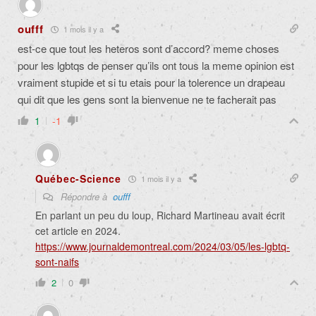
oufff
1 mois il y a
est-ce que tout les heteros sont d’accord? meme choses
pour les lgbtqs de penser qu’ils ont tous la meme opinion est
vraiment stupide et si tu etais pour la tolerence un drapeau
qui dit que les gens sont la bienvenue ne te facherait pas
1
-1
Québec-Science
1 mois il y a
Répondre à
oufff
En parlant un peu du loup, Richard Martineau avait écrit
cet article en 2024.
https://www.journaldemontreal.com/2024/03/05/les-lgbtq-
sont-naifs
2
0