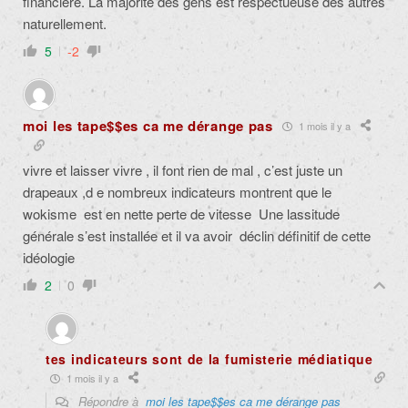
financière. La majorité des gens est respectueuse des autres
naturellement.
5
-2
moi les tape$$es ca me dérange pas
1 mois il y a
vivre et laisser vivre , il font rien de mal , c’est juste un
drapeaux ,d e nombreux indicateurs montrent que le
wokisme est en nette perte de vitesse Une lassitude
générale s’est installée et il va avoir déclin définitif de cette
idéologie
2
0
tes indicateurs sont de la fumisterie médiatique
1 mois il y a
Répondre à
moi les tape$$es ca me dérange pas