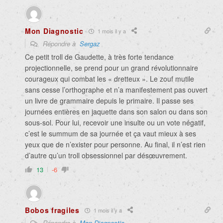
Mon Diagnostic
1 mois il y a
Répondre à
Sergaz
Ce petit troll de Gaudette, à très forte tendance
projectionnelle, se prend pour un grand révolutionnaire
courageux qui combat les « dretteux ». Le zouf mutile
sans cesse l’orthographe et n’a manifestement pas ouvert
un livre de grammaire depuis le primaire. Il passe ses
journées entières en jaquette dans son salon ou dans son
sous-sol. Pour lui, recevoir une insulte ou un vote négatif,
c’est le summum de sa journée et ça vaut mieux à ses
yeux que de n’exister pour personne. Au final, il n’est rien
d’autre qu’un troll obsessionnel par désœuvrement.
13
-6
Bobos fragiles
1 mois il y a
Répondre à
Mon Diagnostic