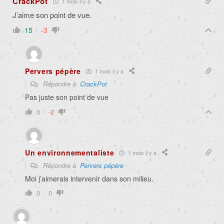
CrackPot
1 mois il y a
J’aime son point de vue.
15
-3
Pervers pépère
1 mois il y a
Répondre à
CrackPot
Pas juste son point de vue
0
-2
Un environnementaliste
1 mois il y a
Répondre à
Pervers pépère
Moi j’aimerais intervenir dans son milieu.
0
0