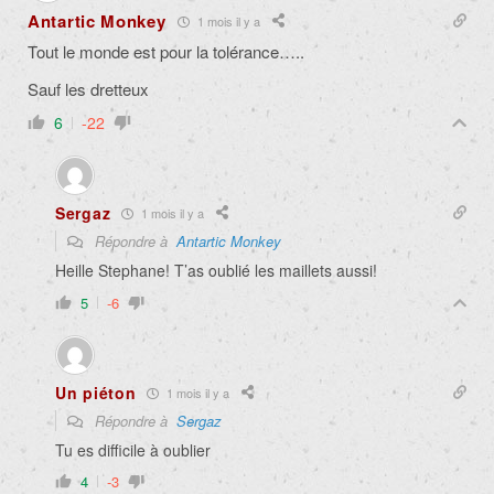
Antartic Monkey
1 mois il y a
Tout le monde est pour la tolérance…..
Sauf les dretteux
6
-22
Sergaz
1 mois il y a
Répondre à
Antartic Monkey
Heille Stephane! T’as oublié les maillets aussi!
5
-6
Un piéton
1 mois il y a
Répondre à
Sergaz
Tu es difficile à oublier
4
-3