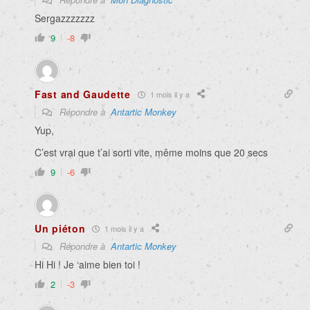
Sergazzzzzzz
9
-8
Fast and Gaudette
1 mois il y a
Répondre à
Antartic Monkey
Yup,
C’est vrai que t’ai sorti vite, même moins que 20 secs
9
-6
Un piéton
1 mois il y a
Répondre à
Antartic Monkey
Hi Hi ! Je ‘aime bien toi !
2
-3