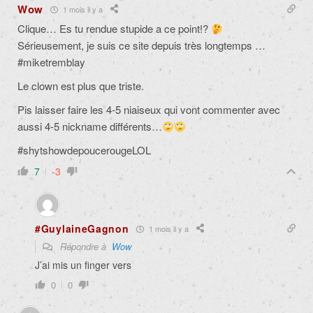
Wow
1 mois il y a
Clique… Es tu rendue stupide a ce point!?
Sérieusement, je suis ce site depuis très longtemps …
#miketremblay
Le clown est plus que triste.
Pis laisser faire les 4-5 niaiseux qui vont commenter avec
aussi 4-5 nickname différents…
#shytshowdepoucerougeLOL
7
-3
#GuylaineGagnon
1 mois il y a
Répondre à
Wow
J’ai mis un finger vers
0
0