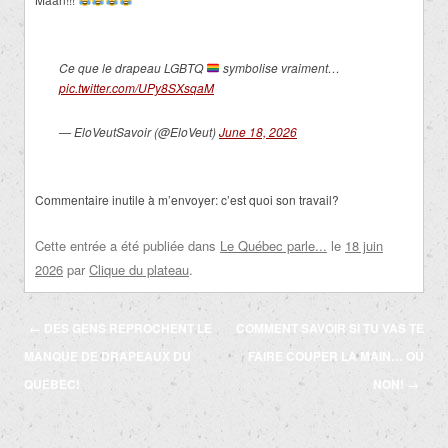
Ce que le drapeau LGBTQ
symbolise vraiment…
pic.twitter.com/UPy8SXsqaM
— EloVeutSavoir (@EloVeut)
June 18, 2026
Commentaire inutile à m’envoyer: c’est quoi son travail?
Cette entrée a été publiée dans
Le Québec parle...
le
18 juin
2026
par
Clique du plateau
.
Navigation
←
DES GENS REPROCHENT LE
COMMENT SAVOIR SI TU VAS TE
des
MANQUE DE DRAPEAUX DU
FAIRE COUPER LA MAIN… OU
articles
QUÉBEC!
NON!
→