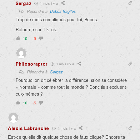
Sergaz
1 mois il y a
Répondre à
Bobos fragiles
Trop de mots compliqués pour toi, Bobos.
Retourne sur TikTok.
10
-9
Philosoraptor
1 mois il y a
Répondre à
Sergaz
Pourquoi on dit célébrer la différence, si on se considère
« Normale » comme tout le monde ? Donc ils s’excluent
eux-mêmes ?
10
-5
Alexis Labranche
1 mois il y a
Est-ce qu’elle dit quelque chose de faux clique? Encore ta