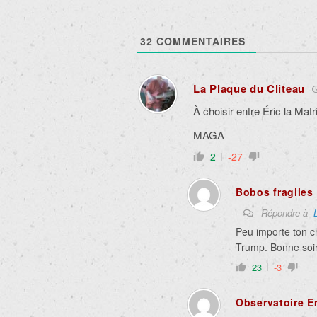
32
COMMENTAIRES
La Plaque du Cliteau
À choisir entre Éric la Mat
MAGA
2
-27
Bobos fragiles
Répondre à
Peu importe ton ch
Trump. Bonne soi
23
-3
Observatoire E