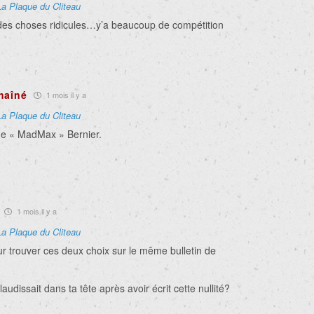
La Plaque du Cliteau
des choses ridicules…y’a beaucoup de compétition
haîné
1 mois il y a
La Plaque du Cliteau
ne « MadMax » Bernier.
…
1 mois il y a
La Plaque du Cliteau
 trouver ces deux choix sur le même bulletin de
audissait dans ta tête après avoir écrit cette nullité?