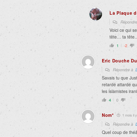
La Plaque d
Répondr
Voici ce qui 
tête… ta têt
1
-2
Eric Douche D
Répondre à
Savais tu que Just
retardé attardé q
les islamistes iran
4
0
Nom*
1 mois il y
Répondre à
Quel coup de théâ