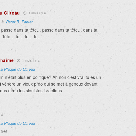
u Cliteau
1 mois il y a
e à
Peter B. Parker
se passe dans ta tête… passe dans ta tête… dans ta
e… tête… te… te… te…
uhaime
1 mois il y a
La Plaque du Cliteau
in n’était plus en politique? Ah non c’est vrai tu es un
ui vénère un vieux p*do qui se met à genoux devant
iens et/ou les sionistes israéliens
 a
La Plaque du Cliteau
tre!