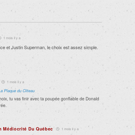
1 mois il y a
rice et Justin Superman, le choix est assez simple.
1 mois il y a
La Plaque du Cliteau
oix, tu vas finir avec ta poupée gonflable de Donald
rée.
n Médiocrité Du Québec
1 mois il y a