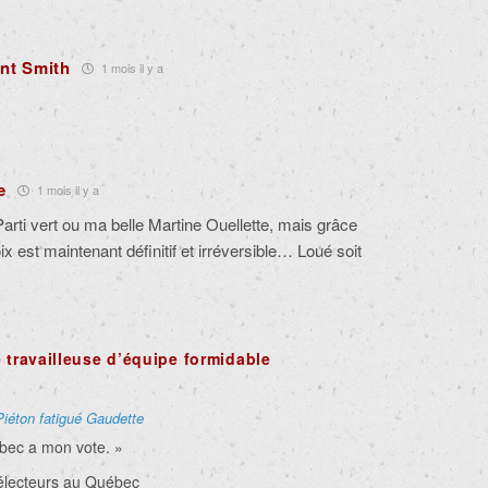
ent Smith
1 mois il y a
e
1 mois il y a
Parti vert ou ma belle Martine Ouellette, mais grâce
ix est maintenant définitif et irréversible… Loué soit
 travailleuse d’équipe formidable
Piéton fatigué Gaudette
bec a mon vote. »
électeurs au Québec