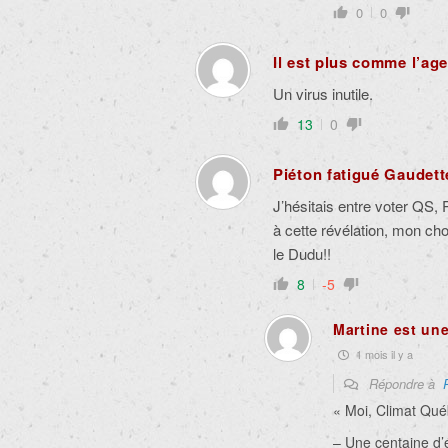
0
0
Il est plus comme l’ag
Un virus inutile.
13
0
Piéton fatigué Gaudett
J’hésitais entre voter QS, 
à cette révélation, mon cho
le Dudu!!
8
-5
Martine est une
1 mois il y a
Répondre à
« Moi, Climat Qué
– Une centaine d’