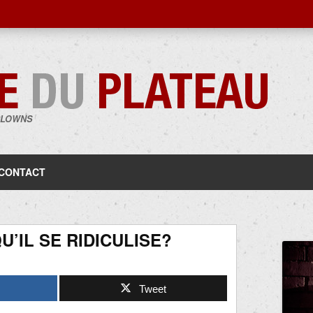
CLOWNS
Aller
au
contenu
CONTACT
U’IL SE RIDICULISE?
Tweet