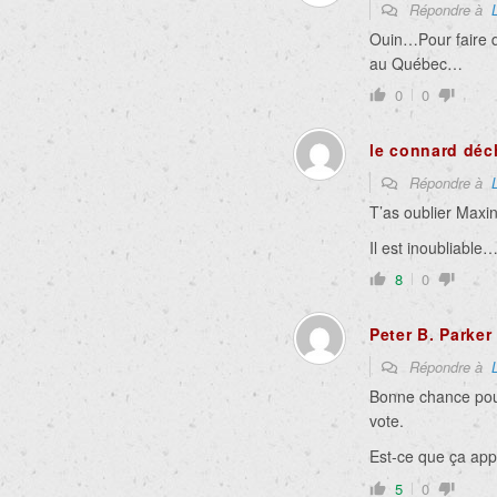
Répondre à
Ouin…Pour faire 
au Québec…
0
0
le connard déc
Répondre à
T’as oublier Maxi
Il est inoubliable
8
0
Peter B. Parker
Répondre à
Bonne chance pour
vote.
Est-ce que ça appl
5
0