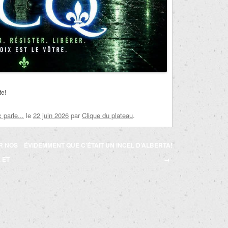
te!
parle...
le
22 juin 2026
par
Clique du plateau
.
R NOS
ÉVIDEMMENT QUE C’ÉTAIT UN INCEL D’ALBERTA!
 ET
→