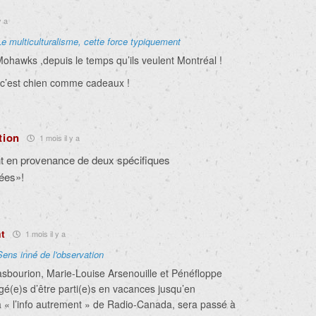
y a
Le multiculturalisme, cette force typiquement
hawks ,depuis le temps qu’ils veulent Montréal !
 c’est chien comme cadeaux !
tion
1 mois il y a
nt en provenance de deux spécifiques
ées»!
nt
1 mois il y a
Sens inné de l'observation
asbourion, Marie-Louise Arsenouille et Pénéfloppe
gé(e)s d’être parti(e)s en vacances jusqu’en
là « l’info autrement » de Radio-Canada, sera passé à