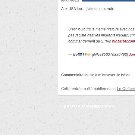
PARTAGES
Aux USA toé… j’aimerais te voir!
C'est toujours la même histoire avec nos
pas raciste c'est les migrants illégaux cri
commandement du SPVM
pic.twitter.c
— Ive
(@Ive850310836792)
Jun
Commentaire inutile à m’envoyer: le bâton!
Cette entrée a été publiée dans
Le Québec 
Navigation
←
BRAVO AUX MANIFESTANTS!
des
articles