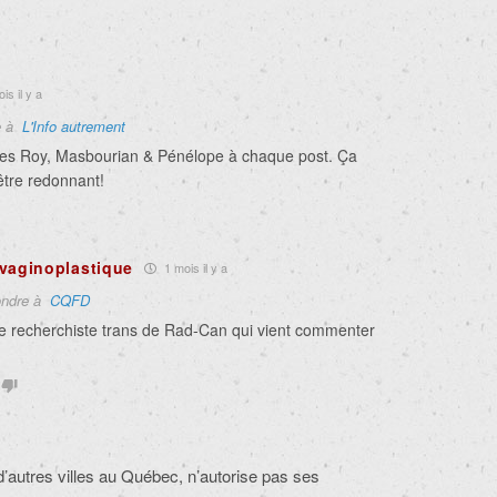
is il y a
e à
L'Info autrement
es Roy, Masbourian & Pénélope à chaque post. Ça
tre redonnant!
vaginoplastique
1 mois il y a
ndre à
CQFD
.e recherchiste trans de Rad-Can qui vient commenter
d’autres villes au Québec, n’autorise pas ses