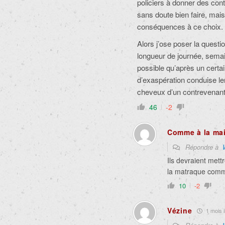
policiers à donner des cont
sans doute bien faire, mais
conséquences à ce choix.
Alors j’ose poser la questi
longueur de journée, semain
possible qu’après un certai
d’exaspération conduise l
cheveux d’un contrevenant, 
46
-2
Comme à la mai
Répondre à
Ils devraient mettr
la matraque comme
10
-2
Vézine
1 mois i