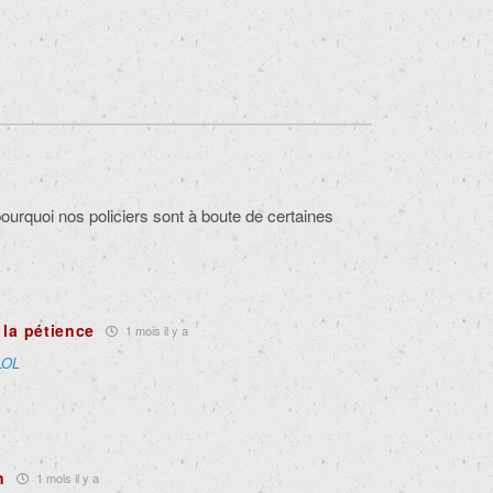
urquoi nos policiers sont à boute de certaines
 la pétience
1 mois il y a
LOL
n
1 mois il y a