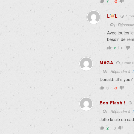
7
-2
L
L
1 mois
Répondr
Avec toutes le
besoin de remp
2
0
MAGA
1 mois il
Répondre à
Donald…it’s you?
0
-3
Bon Flash !
Répondre à
Jette
la
clé du ca
2
0