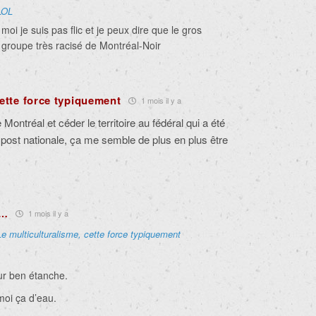
LOL
oi je suis pas flic et je peux dire que le gros
 groupe très racisé de Montréal-Noir
cette force typiquement
1 mois il y a
 Montréal et céder le territoire au fédéral qui a été
 post nationale, ça me semble de plus en plus être
e…
1 mois il y a
Le multiculturalisme, cette force typiquement
r ben étanche.
moi ça d’eau.