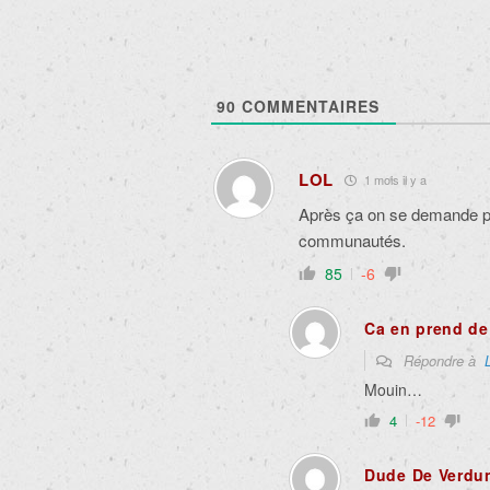
90
COMMENTAIRES
LOL
1 mois il y a
Après ça on se demande po
communautés.
85
-6
Ca en prend de
Répondre à
Mouin…
4
-12
Dude De Verdu