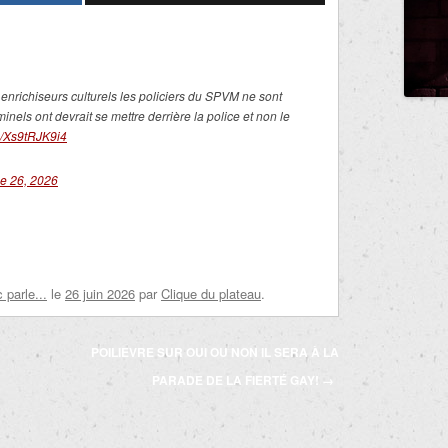
 enrichiseurs culturels les policiers du SPVM ne sont
minels ont devrait se mettre derrière la police et non le
om/Xs9tRJK9i4
e 26, 2026
parle...
le
26 juin 2026
par
Clique du plateau
.
POILIEVRE SUR OUI OU NON IL SERA À LA
PARADE DE LA FIERTÉ GAY!
→