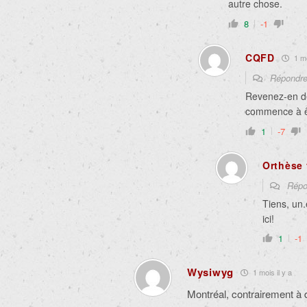
autre chose.
8
-1
CQFD
1 mo
Répondr
Revenez-en d
commence à ê
1
-7
Orthèse 
Répo
Tiens, un
ici!
1
-1
Wysiwyg
1 mois il y a
Montréal, contrairement à 