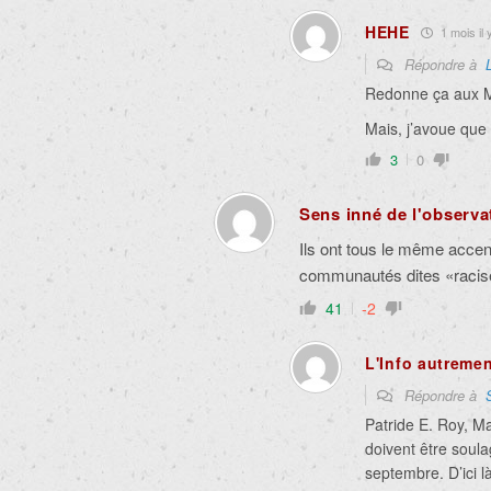
HEHE
1 mois il 
Répondre à
Redonne ça aux Mo
Mais, j’avoue que
3
0
Sens inné de l'observa
Ils ont tous le même acce
communautés dites «racis
41
-2
L'Info autreme
Répondre à
Patride E. Roy, M
doivent être soula
septembre. D’ici 