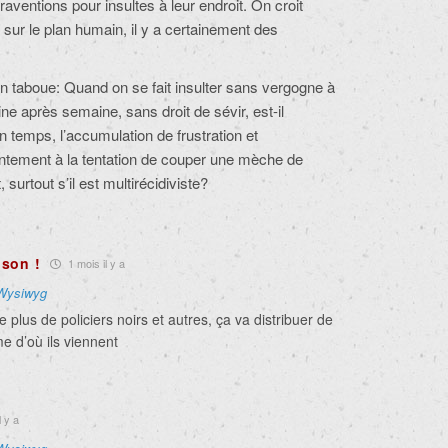
raventions pour insultes à leur endroit. On croit
 sur le plan humain, il y a certainement des
on taboue:
Quand on se fait insulter sans vergogne à
e après semaine, sans droit de sévir, est-il
n temps, l’accumulation de frustration et
entement à la tentation de couper une mèche de
surtout s’il est multirécidiviste?
son !
1 mois il y a
Wysiwyg
e plus de policiers noirs et autres, ça va distribuer de
 d’où ils viennent
l y a