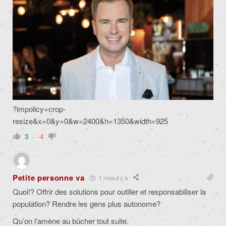
?impolicy=crop-
resize&x=0&y=0&w=2400&h=1350&width=925
3
-4
Petite personne va
1 mois il y a
Quoi!? Offrir des solutions pour outiller et responsabiliser la
population? Rendre les gens plus autonome?
Qu’on l’amène au bûcher tout suite.