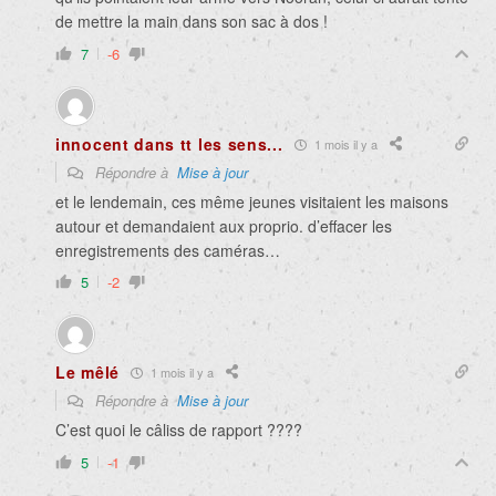
de mettre la main dans son sac à dos !
7
-6
innocent dans tt les sens...
1 mois il y a
Répondre à
Mise à jour
et le lendemain, ces même jeunes visitaient les maisons
autour et demandaient aux proprio. d’effacer les
enregistrements des caméras…
5
-2
Le mêlé
1 mois il y a
Répondre à
Mise à jour
C’est quoi le câliss de rapport ????
5
-1