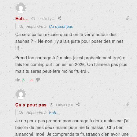
Euh...
1 mois il y a
Répondre à
Ça s'peut pas
Ça sera ça ton excuse quand on te verra autour des
saunas ? « Ne-non, j’y allais juste pour poser des mines
!!! »
Prend ton courage à 2 mains (c’est probablement trop) et
fais ton coming out : on est en 2026. On t’aimera pas plus
mais tu seras peut-être moins fru-fru…
5
-1
Ça s’peut pas
1 mois il y a
Répondre à
Euh...
Je ne peux pas prendre mon courage à deux mains car j’ai
besoin de mes deux mains pour me la masser. Chu ben
amanché, moé. Je comprends ta frustration d’en avoir une