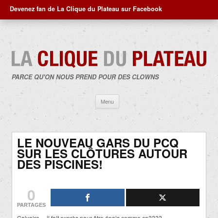
Devenez fan de La Clique du Plateau sur Facebook
PARCE QU'ON NOUS PREND POUR DES CLOWNS
Aller
Menu
au
contenu
LE NOUVEAU GARS DU PCQ
SUR LES CLÔTURES AUTOUR
DES PISCINES!
0
PARTAGES
Calvaire… il fait exprès pour être épais comme ça????