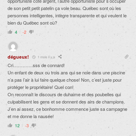
opportuniste côté argent, l’autre opportuniste pour s’occuper
de son petit petit patelin ça vole beau. Québec sont où les
personnes intelligentes, intègre transparente et qui veulent le
bien du Québec sont où?
4
-2
dégueux!
1 mois il y a
Cri………….sss de connard!
Un enfant de deux ou trois ans qui se noie dans une piscine
n’a pas l’air à lui faire quelque chose! Non, c’est juste pour
protéger le propriétaire! Quel con!
On reconnaît le discours de duhaime et des poubelles qui
culpabilisent les gens et se donnent des airs de champions.
J’en ai assez, ce bonhomme commence juste sa campagne
et me donne la nausée!
12
-3