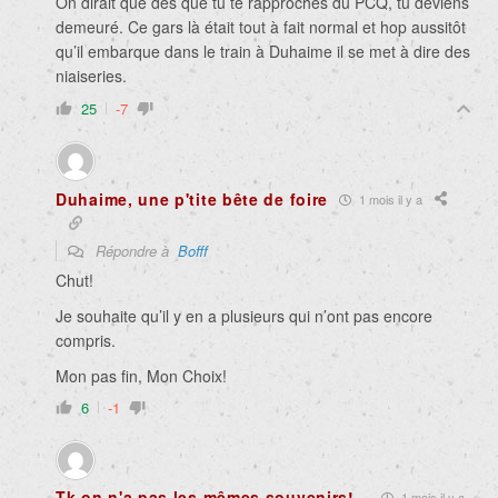
On dirait que dès que tu te rapproches du PCQ, tu deviens
demeuré. Ce gars là était tout à fait normal et hop aussitôt
qu’il embarque dans le train à Duhaime il se met à dire des
niaiseries.
25
-7
Duhaime, une p'tite bête de foire
1 mois il y a
Répondre à
Bofff
Chut!
Je souhaite qu’il y en a plusieurs qui n’ont pas encore
compris.
Mon pas fin, Mon Choix!
6
-1
Tk on n'a pas les mêmes souvenirs!
1 mois il y a