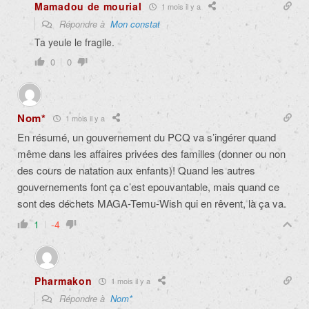
Mamadou de mourial
1 mois il y a
Répondre à
Mon constat
Ta yeule le fragile.
0
0
Nom*
1 mois il y a
En résumé, un gouvernement du PCQ va s’ingérer quand
même dans les affaires privées des familles (donner ou non
des cours de natation aux enfants)! Quand les autres
gouvernements font ça c’est epouvantable, mais quand ce
sont des déchets MAGA-Temu-Wish qui en rêvent, là ça va.
1
-4
Pharmakon
1 mois il y a
Répondre à
Nom*