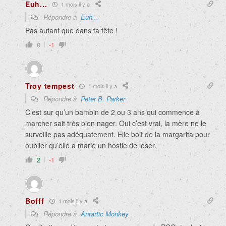
Euh...
1 mois il y a
Répondre à
Euh...
Pas autant que dans ta tête !
0
-1
Troy tempest
1 mois il y a
Répondre à
Peter B. Parker
C’est sur qu’un bambin de 2 ou 3 ans qui commence à
marcher sait très bien nager. Oui c’est vrai, la mère ne le
surveille pas adéquatement. Elle boit de la margarita pour
oublier qu’elle a marié un hostie de loser.
2
-1
Bofff
1 mois il y a
Répondre à
Antartic Monkey