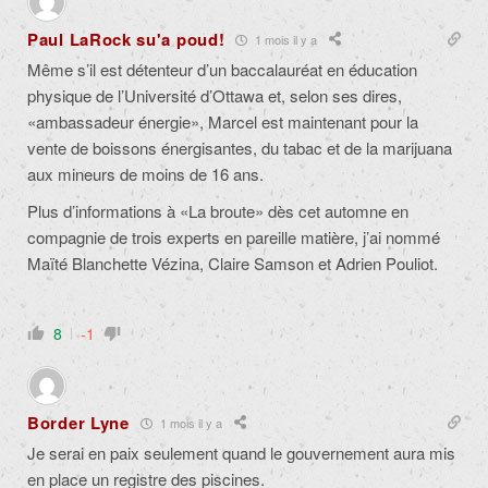
Paul LaRock su'a poud!
1 mois il y a
Même s’il est détenteur d’un baccalauréat en éducation
physique de l’Université d’Ottawa et, selon ses dires,
«ambassadeur énergie»,
Marcel est maintenant pour la
vente de boissons énergisantes, du tabac et de la marijuana
aux mineurs de moins de 16 ans.
Plus d’informations à «La broute» dès cet automne en
compagnie de trois experts en pareille matière, j’ai nommé
Maïté Blanchette Vézina, Claire Samson et Adrien Pouliot.
8
-1
Border Lyne
1 mois il y a
Je serai en paix seulement quand le gouvernement aura mis
en place un registre des piscines.