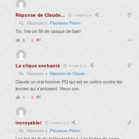
Réponse de Claude...
1 mois il y a
Répondre à
Pleureuse Platon
Toi, t’es un Sti de casque de bain
5
-3
La clique enchanté
1 mois il y a
Répondre à
Réponse de Claude...
Claude un vrai boomer PQ qui est en colère contre les
jeunes qui s’amusent. Vieux con.
0
-5
incroyable!
1 mois il y a
Répondre à
Pleureuse Platon
Les fan de dudu mélangent tout. Les buttes de neige