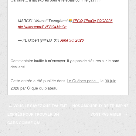
MARCEL! Marcel! T'exagères!
#PCQ
#PolQc
#QC2026
pic.twitter.com/PVESQ4MaOq
— PL Gilbert (@PLG_01)
June 30, 2026
Commentaire inutile à m’envoyer: il y a pas de clôtures sur le bord
des lacs!
Cette entrée a été publiée dans
Le Québec parle...
le
30 juin
2026
par
Clique du plateau
.
Navigation
←
VOUS LE SAVEZ QUE TVA FAIT
NOS AMOUREUX DE TRUMP NE
des
EXPRÈS POUR TROUVER UN
VONT PAS AIMER!
→
articles
GARS COMME ÇA!