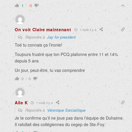
1
-5
On voit Claire maintenant
1 mois il y a
Répondre à
Jay for president
Toé tu connais ça l’ironie!
Toujours frustré que ton PCQ plafonne entre 11 et 14%
depuis 5 ans
Un jour, peut-être, tu vas comprendre
0
0
Aile K
1 mois il y a
Répondre à
Véronique Sarcastique
Je te confirme qu’il ne joue pas dans l’équipe de Duhaime.
Il rafollait des collégiennes du cegep de Ste-Foy.