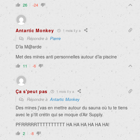
26
-24
Antartic Monkey
1 mois il y a
Répondre à
Pierre
D’la M@arde
Met des mines anti personnelles autour d’la piscine
11
-6
Ça s'peut pas
1 mois il y a
Répondre à
Antartic Monkey
Des mines j’vas en mettre autour du sauna où tu te tiens
avec le p’tit crétin qui se moque d’Air Supply.
PFRRRRRTTTTTTTTTT HA HA HA HA HA HA!
2
-8