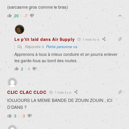
(sarcasme gros comme le bras)
20
-7
Le p'tit laid dans Air Supply
1 mois il y a
Répondre à
Petite personne va
Apprenons à tous à mieux conduire et on pourra enlever
les garde-fous au bord des routes.
2
0
CLIC CLAC CLOC
1 mois il y a
tOUJOURS LA MEME BANDE DE ZOUIN ZOUIN , ICI
D’DANS ?
3
-3