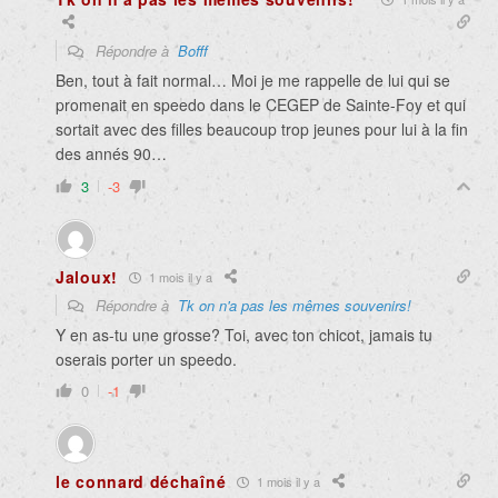
Répondre à
Bofff
Ben, tout à fait normal… Moi je me rappelle de lui qui se
promenait en speedo dans le CEGEP de Sainte-Foy et qui
sortait avec des filles beaucoup trop jeunes pour lui à la fin
des annés 90…
3
-3
Jaloux!
1 mois il y a
Répondre à
Tk on n'a pas les mêmes souvenirs!
Y en as-tu une grosse? Toi, avec ton chicot, jamais tu
oserais porter un speedo.
0
-1
le connard déchaîné
1 mois il y a