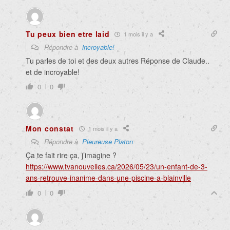
Tu peux bien etre laid
1 mois il y a
Répondre à
incroyable!
Tu parles de toi et des deux autres
Réponse de Claude..
et de incroyable!
0
0
Mon constat
1 mois il y a
Répondre à
Pleureuse Platon
Ça te fait rire ça, j’imagine ?
https://www.tvanouvelles.ca/2026/05/23/un-enfant-de-3-
ans-retrouve-inanime-dans-une-piscine-a-blainville
0
0