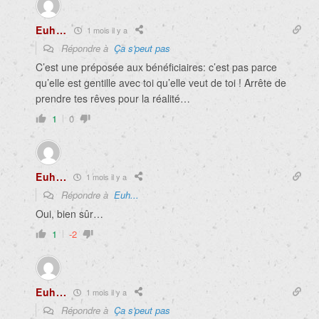
Euh…
1 mois il y a
Répondre à
Ça s'peut pas
C’est une préposée aux bénéficiaires: c’est pas parce
qu’elle est gentille avec toi qu’elle veut de toi ! Arrête de
prendre tes rêves pour la réalité…
1
0
Euh...
1 mois il y a
Répondre à
Euh...
Oui, bien sûr…
1
-2
Euh...
1 mois il y a
Répondre à
Ça s'peut pas