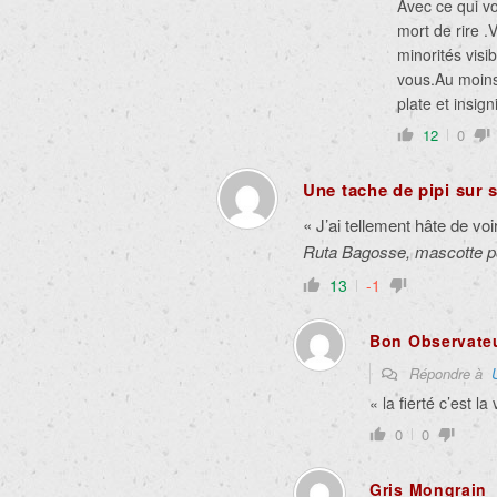
Avec ce qui vo
mort de rire .
minorités visi
vous.Au moins 
plate et insig
12
0
Une tache de pipi sur 
« J’ai tellement hâte de voir
Ruta Bagosse, mascotte 
13
-1
Bon Observate
Répondre à
« la fierté c’est l
0
0
Gris Mongrain