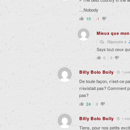
…Nobody
10
-1
Mieux que mon 
Répondre à
Says tout ceux qui 
0
0
Billy Bolo Boily
1 mois
De toute façon, n’est-ce p
n’existait pas? Comment pe
pas?
24
0
Billy Bolo Boily
1 mois
Tiens, pour nos petits exc