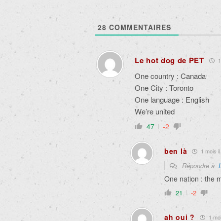
28
COMMENTAIRES
Le hot dog de PET
1
One country : Canada
One City : Toronto
One language : English
We’re united
47
-2
ben là
1 mois il
Répondre à
One nation : the mu
21
-2
ah oui ?
1 mois