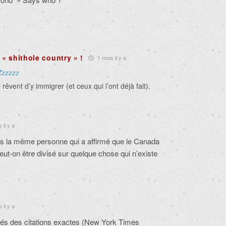
« shithole country » !
1 mois il y a
Zzzzzz
rêvent d’y immigrer (et ceux qui l’ont déjà fait).
 il y a
as la même personne qui a affirmé que le Canada
ut-on être divisé sur quelque chose qui n’existe
 il y a
ités des citations exactes (New York Times