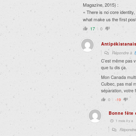
Magazine, 2015) :
« There is no core identit
what make us the first post
17
0
Antipékistanai
Répondre à
C’est même pas vra
que tu dis ça.
Mon Canada multicu
Culbec, pas mal m
séparation, votre 
0
-19
Bonne fête
1 mois il y a
Répondr