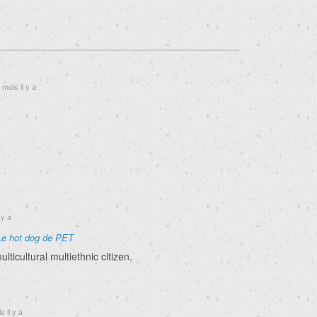
 mois il y a
 y a
Le hot dog de PET
lticultural multiethnic citizen.
 il y a