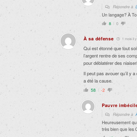
Répondre à
Un langage? À Tor
8
0
À sa défense
1 mois il y
Qui est étonné que tout soi
l’argent rentre de ses comp
pour déblatérer des niaiser
Il peut pas avouer qu’il y 
a été la cause.
58
-2
Pauvre imbécil
Répondre à
Heureusement qu’i
très bien que les 