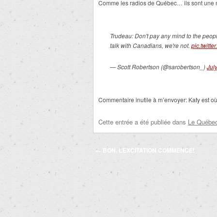
Comme les radios de Québec… ils sont une m
Trudeau: Don't pay any mind to the peop
talk with Canadians, we're not.
pic.twitt
— Scott Robertson (@sarobertson_)
Jul
Commentaire inutile à m’envoyer: Katy est o
Cette entrée a été publiée dans
Le Québec 
Navigation
←
BON, L’EXCITATION COMMENCE!
des
articles