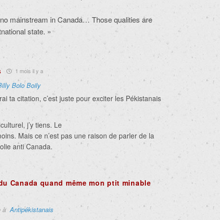
y, no mainstream in Canada… Those qualities are
national state. »
s
1 mois il y a
Billy Bolo Boily
i ta citation, c’est juste pour exciter les Pékistanais
lturel, j’y tiens. Le
oins. Mais ce n’est pas une raison de parler de la
folie anti Canada.
 du Canada quand même mon ptit minable
e à
Antipékistanais