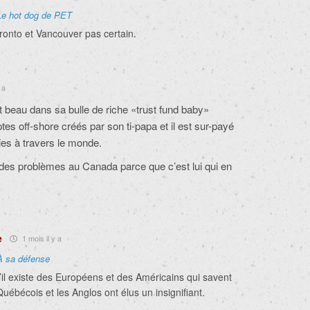
Le hot dog de PET
onto et Vancouver pas certain.
 a
t beau dans sa bulle de riche «trust fund baby»
tes off-shore créés par son ti-papa et il est sur-payé
ies à travers le monde.
a des problèmes au Canada parce que c’est lui qui en
e
1 mois il y a
À sa défense
l existe des Européens et des Américains qui savent
Québécois et les Anglos ont élus un insignifiant.