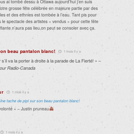
us ai tombé dessu à Ottawa aujourd’hui j’en suis
Votre grosse fête célébrée en majeure partie par des
bles et des ethnies est tombée à l’eau. Tant pis pour
le spectacle des artistes « vendus » pour cette fête
nifiante n’aura pas lieu,on peut se consoler avec ça.
son beau pantalon blanc!
1 mois il y a
 s’il va la porter à droite à la parade de La Fierté! » –
pour Radio-Canada
ur
1 mois il y a
Une tache de pipi sur son beau pantalon blanc!
a volonté » – Justin pruneau
1 mois il y a