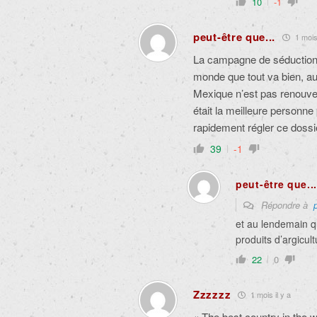
10
-1
peut-être que...
1 mois 
La campagne de séduction f
monde que tout va bien, 
Mexique n’est pas renouvel
était la meilleure personne 
rapidement régler ce dossi
39
-1
peut-être que..
Répondre à
et au lendemain q
produits d’argicul
22
0
Zzzzzz
1 mois il y a
« The best country in the