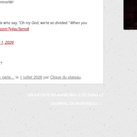
inorité!
le who say, "Oh my God, we're so divided." When you
er.com/Ty4suTamo8
y 1, 2026
ù?
parle...
le
1 juillet 2026
par
Clique du plateau
.
UN ARTISTE NO-NAME MAL CITÉ DANS LE
JOURNAL DE MONTRÉAL!
→