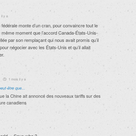
il y a
édérale monte d’un cran, pour convaincre tout le
au même moment que l’accord Canada-États-Unis-
lée par son remplaçant qui nous avait promis qu’il
pour négocier avec les États-Unis et qu’il allait
er.
.
1 mois il y a
peut-être que...
ue la Chine ait annoncé des nouveaux tariffs sur des
ture canadiens
 world » Says who ?