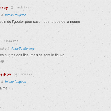
nkey
1 mois il y a
e à
Intello fatiguée
soin de t’gouter pour savoir que tu pue de la noune
1 mois il y a
ndre à
Antartic Monkey
les huitres des
îles, mais ça sent le fleuve
ierRoy
1 mois il y a
e à
Intello fatiguée
 aimé
a