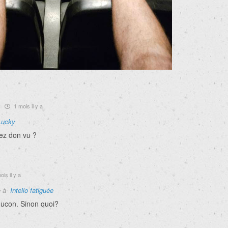
1 mois il y a
Lucky
vez don vu ?
is il y a
e à
Intello fatiguée
ucon. Sinon quoi?