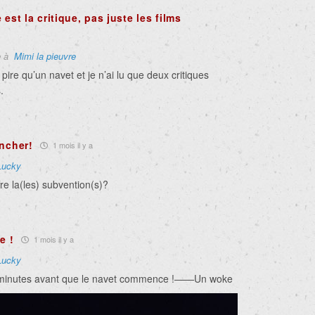
est la critique, pas juste les films
e à
Mimi la pieuvre
 pire qu’un navet et je n’ai lu que deux critiques
.
ancher!
1 mois il y a
Lucky
re la(les) subvention(s)?
e !
1 mois il y a
Lucky
2 minutes avant que le navet commence !——Un woke