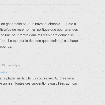
de générosité pour un navet quebecois . .. juste a
tiste/bs de rosemont en politique que pour teter des
nne une pour rentré dans tes frais et te donner un
ffres . Le tout sur le dos des quebecois qui a la base
pour ca .
1 mois il y a
Lucky
t à placer sur la pile. La course aux Aurores sera
te année. Toutes ces subventions gaspillées au nom
.