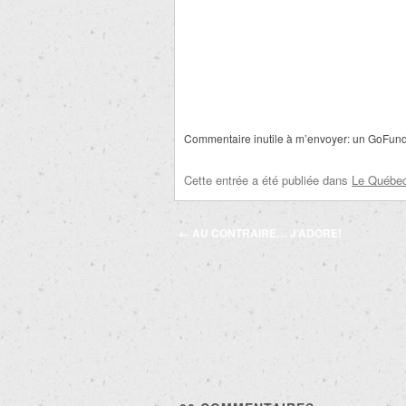
Commentaire inutile à m’envoyer: un GoFun
Cette entrée a été publiée dans
Le Québec 
Navigation
←
AU CONTRAIRE… J’ADORE!
des
articles