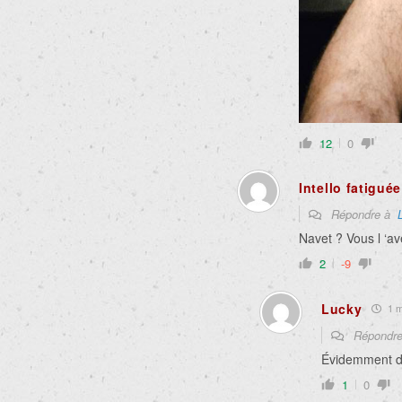
12
0
Intello fatiguée
Répondre à
Navet ? Vous l ‘a
2
-9
Lucky
1 mo
Répondr
Évidemment d
1
0