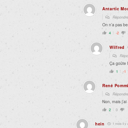
Antartic Mo
Répondr
On n’a pas be
4
-2
Wilfred
Répo
Ça goûte 
1
-1
René Pomm
Répondr
Non, mais j’ai
2
0
hein
1 mois il y 