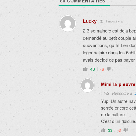
80
COMMENTAIRES
Lucky
1 mois il y a
2-3 semaine c est deja bcp 
demandé au petit couple ar
subventions, qu ils t en do
leger salaire dans les 6chi
avais decidé de pas payer 
43
-6
Mimi la pieuvre
Répondre à
Yup. Un autre nave
serrée encore cet
de la culture.
C’est d’un ridicule
33
-3