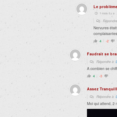
Le problème 
1 mois il y a
Répondr
Nervures était
complaisantes
4
-2
Faudrait se br
Répondre à
A combien se chiff
4
-3
Assez Tranquill
Répondre à
Moi qui attend, 