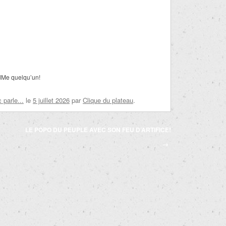
dMe quelqu’un!
parle...
le
5 juillet 2026
par
Clique du plateau
.
LE POPO DU PEUPLE AVEC SON FEU D’ARTIFICE!
→