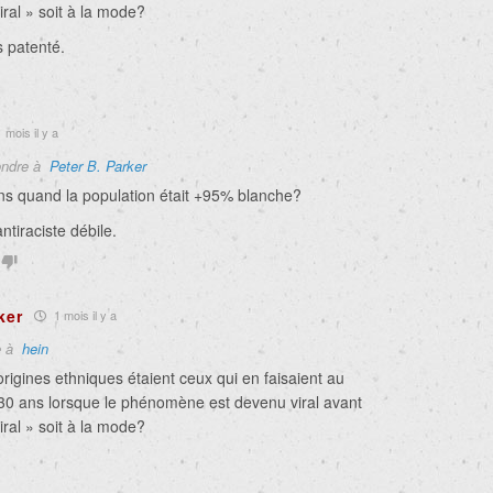
iral » soit à la mode?
s patenté.
 mois il y a
ndre à
Peter B. Parker
ans quand la population était +95% blanche?
ntiraciste débile.
ker
1 mois il y a
e à
hein
origines ethniques étaient ceux qui en faisaient au
 30 ans lorsque le phénomène est devenu viral avant
iral » soit à la mode?