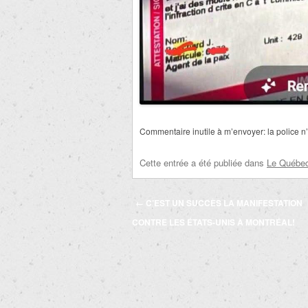
Commentaire inutile à m’envoyer: la police n
Cette entrée a été publiée dans
Le Québec 
Navigation
←
C’EST UN SUCCÈS LA MANIFESTATION
des
CONTRE LES ÉTATS-UNIS À MONTRÉAL!
articles