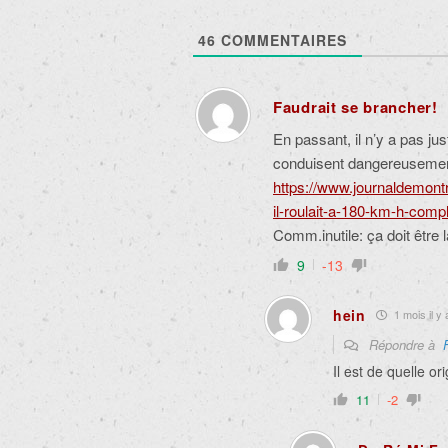
46
COMMENTAIRES
Faudrait se brancher!
En passant, il n’y a pas j
conduisent dangereusemen
https://www.journaldemontr
il-roulait-a-180-km-h-com
Comm.inutile: ça doit être l
9
-13
hein
1 mois il y 
Répondre à
Il est de quelle or
11
-2