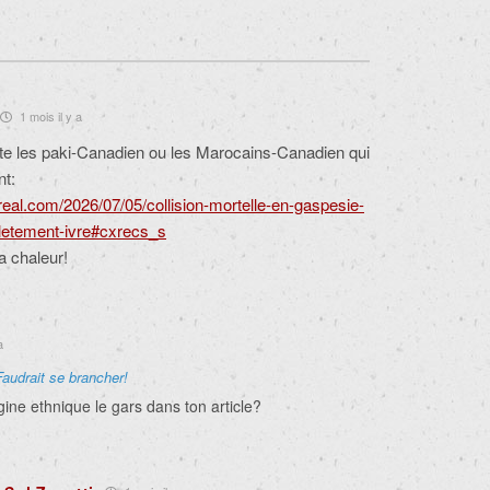
1 mois il y a
uste les paki-Canadien ou les Marocains-Canadien qui
t:
eal.com/2026/07/05/collision-mortelle-en-gaspesie-
pletement-ivre#cxrecs_s
a chaleur!
a
Faudrait se brancher!
igine ethnique le gars dans ton article?