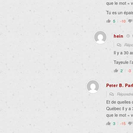
que le mot « v
Tu es un épai
5
-10
hein
1
Répo
Il y a 30 
Tayeule l’a
2
-3
Peter B. Par
Répondr
Et de quelles 
Québec il y a
que le mot « v
3
-15