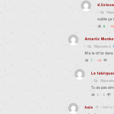
d.liciou
Répo
oublie ça 
6
-10
Antartic Monke
Répondre à
M’a te ch*er dans 
1
-10
Le fabriqua
Répondr
Tu as pas aim
0
0
hein
1 mois il y 