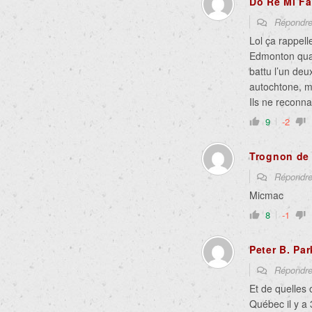
Do Ré Mi Fa
Répondr
Lol ça rappel
Edmonton quan
battu l’un deu
autochtone, m
Ils ne reconna
9
-2
Trognon d
Répondr
Micmac
8
-1
Peter B. Par
Répondr
Et de quelles 
Québec il y a