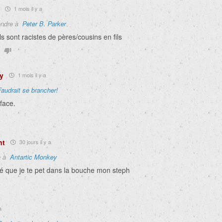
s
1 mois il y a
ndre à
Peter B. Parker
ils sont racistes de pères/cousins en fils
y
1 mois il y a
Faudrait se brancher!
face.
nt
30 jours il y a
e à
Antartic Monkey
é que je te pet dans la bouche mon steph
a