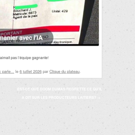
’aimait pas l’équipe gagnante!
parle...
le
6 juillet 2026
par
Clique du plateau
.
EST-CE QUE DOOM DUMAS REGRETTE CE QU’IL
A DIT SUR LES PRODUCTEURS LAITIERS?
→