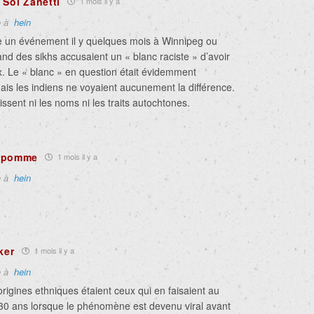
 Sol Zanetti
1 mois il y a
e à
hein
le un événement il y quelques mois à Winnipeg ou
d des sikhs accusaient un « blanc raciste » d’avoir
x. Le « blanc » en question était évidemment
ais les indiens ne voyaient aucunement la différence.
issent ni les noms ni les traits autochtones.
e pomme
1 mois il y a
e à
hein
ker
1 mois il y a
e à
hein
origines ethniques étaient ceux qui en faisaient au
 30 ans lorsque le phénomène est devenu viral avant