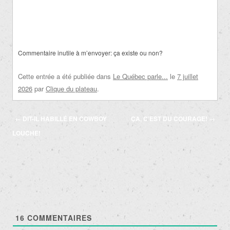
Commentaire inutile à m’envoyer: ça existe ou non?
Cette entrée a été publiée dans
Le Québec parle...
le
7 juillet
2026
par
Clique du plateau
.
Navigation
←
DIT-IL HABILLÉ EN COWBOY
ÇA, C’EST DU COURAGE!
→
des
LOUCHE!
articles
16
COMMENTAIRES