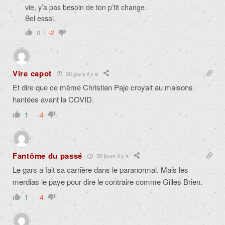
vie, y’a pas besoin de ton p’tit change.
Bel essai.
0
-2
Vire capot
30 jours il y a
Et dire que ce même Christian Paje croyait au maisons
hantées avant la COVID.
1
-4
Fantôme du passé
30 jours il y a
Le gars a fait sa carrière dans le paranormal. Mais les
merdias le paye pour dire le contraire comme Gilles Brien.
1
-4