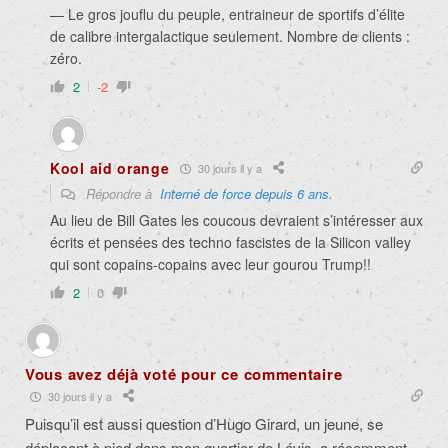
— Le gros jouflu du peuple, entraineur de sportifs d’élite
de calibre intergalactique seulement. Nombre de clients :
zéro.
2
-2
Kool aid orange
30 jours il y a
Répondre à
Interné de force depuis 6 ans.
Au lieu de Bill Gates les coucous devraient s’intéresser aux
écrits et pensées des techno fascistes de la Silicon valley
qui sont copains-copains avec leur gourou Trump!!
2
0
Vous avez déjà voté pour ce commentaire
30 jours il y a
Puisqu’il est aussi question d’Hugo Girard, un jeune, se
déplaçant à pied dans mon quartier de Lévis, a récemment