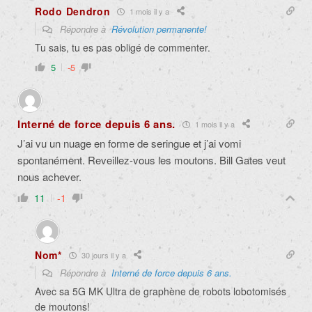
Rodo Dendron
1 mois il y a
Répondre à
Révolution permanente!
Tu sais, tu es pas obligé de commenter.
5
-5
Interné de force depuis 6 ans.
1 mois il y a
J’ai vu un nuage en forme de seringue et j’ai vomi
spontanément. Reveillez-vous les moutons. Bill Gates veut
nous achever.
11
-1
Nom*
30 jours il y a
Répondre à
Interné de force depuis 6 ans.
Avec sa 5G MK Ultra de graphène de robots lobotomisés
de moutons!