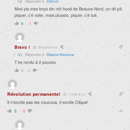
Répondre à
Stévun
Moé pis mes boys din nôt hood de Beauce-Nord, on dit pâ:
piquer, c’é voler, mais plussto, piquer, c’é tué.
6
-1
Bravo !
30 jours il y a
Répondre à
Steeve-Keveune
T’es rendu à 2 pouces
1
0
Révolution permanente!
1 mois il y a
Il n’excite pas les coucous, il excite Clique!
5
-5