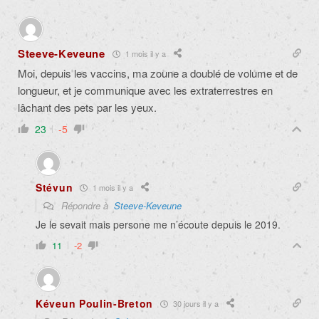
Steeve-Keveune
1 mois il y a
Moi, depuis les vaccins, ma zoune a doublé de volume et de
longueur, et je communique avec les extraterrestres en
lâchant des pets par les yeux.
23
-5
Stévun
1 mois il y a
Répondre à
Steeve-Keveune
Je le sevait mais persone me n’écoute depuis le 2019.
11
-2
Kéveun Poulin-Breton
30 jours il y a