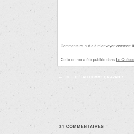
Commentaire inutile à m’envoyer: comment il
Cette entrée a été publiée dans
Le Québec 
Navigation
←
LOL… C’ÉTAIT COMME ÇA AVANT!
des
articles
31
COMMENTAIRES