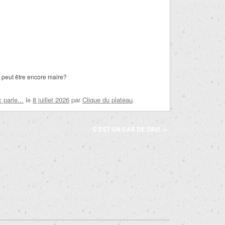
 peut être encore maire?
parle...
le
8 juillet 2026
par
Clique du plateau
.
C’EST UN CAS DE DPJ!
→