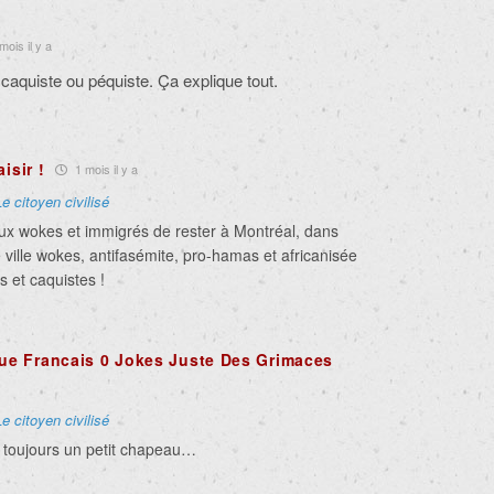
mois il y a
 caquiste ou péquiste. Ça explique tout.
isir !
1 mois il y a
Le citoyen civilisé
x wokes et immigrés de rester à Montréal, dans
 ville wokes, antifasémite, pro-hamas et africanisée
s et caquistes !
e Francais 0 Jokes Juste Des Grimaces
Le citoyen civilisé
 toujours un petit chapeau…