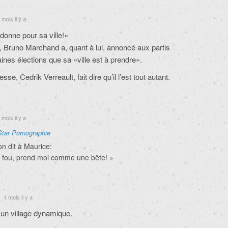
 mois il y a
onne pour sa ville!»
, Bruno Marchand a, quant à lui, annoncé aux partis
ines élections que sa «ville est à prendre».
se, Cedrik Verreault, fait dire qu’il l’est tout autant.
mois il y a
Star Pornographie
on dit à Maurice:
 fou, prend moi comme une bête! »
1 mois il y a
un village dynamique.