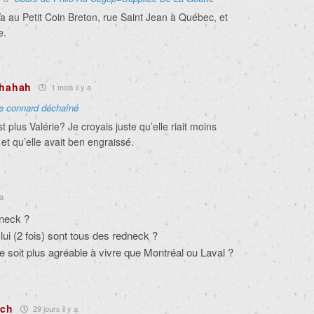
a au Petit Coin Breton, rue Saint Jean à Québec, et
e.
ahahah
1 mois il y a
le connard déchaîné
 plus Valérie? Je croyais juste qu’elle riait moins
 et qu’elle avait ben engraissé.
 a
dneck ?
lui (2 fois) sont tous des redneck ?
lle soit plus agréable à vivre que Montréal ou Laval ?
nch
29 jours il y a