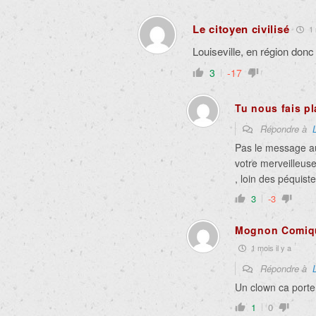
Le citoyen civilisé
1 
Louiseville, en région donc
3
-17
Tu nous fais pla
Répondre à
Pas le message au
votre merveilleuse
, loin des péquiste
3
-3
Mognon Comiqu
1 mois il y a
Répondre à
Un clown ca porte
1
0