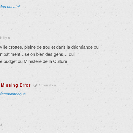
Mon constat
s il y a
le crottée, pleine de trou et dans la déchéance où
r un bâtiment…selon bien des gens… qui
e budget du Ministère de la Culture
Missing Error
1 mois il y a
plateaupitheque
 a