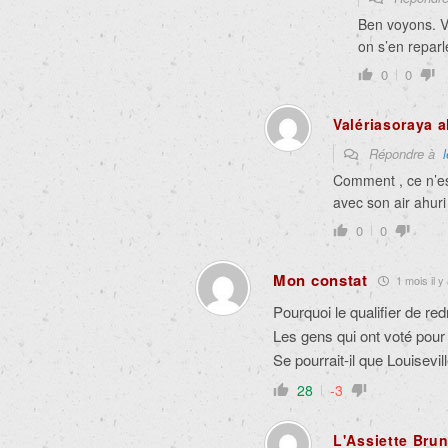
Ben voyons. V
on s’en reparl
0
0
Valériasoraya 
Répondre à
Comment , ce n’est
avec son air ahuri
0
0
Mon constat
1 mois il y
Pourquoi le qualifier de re
Les gens qui ont voté pour 
Se pourrait-il que Louisevi
28
-3
L'Assiette Bru