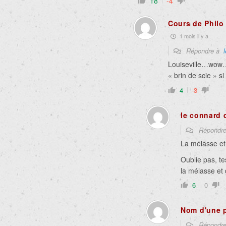
18
-4
Cours de Philo
1 mois il y a
Répondre à
Louiseville…wow…F
« brin de scie » 
4
-3
le connard 
Répondr
La mélasse et 
Oublie pas, t
la mélasse et 
6
0
Nom d'une 
Répondr