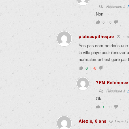
Répondre à
Non.
0
0
plateaupitheque
1 moi
Yes pas comme dans une vil
la ville paye pour rénove
normalement est géré par l
6
-8
?RM Reference 
Répondre à
Ok.
1
0
Alexis, 8 ans
1 mois il y