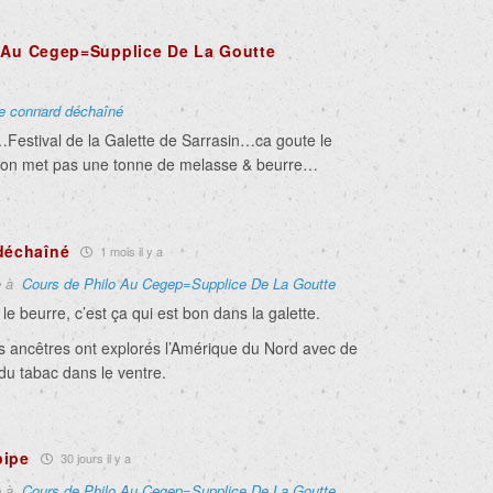
 Au Cegep=Supplice De La Goutte
le connard déchaîné
estival de la Galette de Sarrasin…ca goute le
si on met pas une tonne de melasse & beurre…
déchaîné
1 mois il y a
e à
Cours de Philo Au Cegep=Supplice De La Goutte
le beurre, c’est ça qui est bon dans la galette.
es ancêtres ont explorés l’Amérique du Nord avec de
du tabac dans le ventre.
pipe
30 jours il y a
e à
Cours de Philo Au Cegep=Supplice De La Goutte