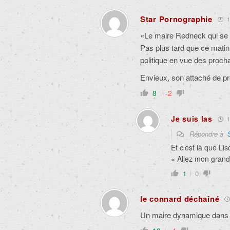
Star Pornographie
1
«Le maire Redneck qui se d
Pas plus tard que ce matin
politique en vue des procha
Envieux, son attaché de pres
8
-2
Je suis las
1 
Répondre à
Et c’est là que Lis
« Allez mon grand
1
0
le connard déchaîné
Un maire dynamique dans 