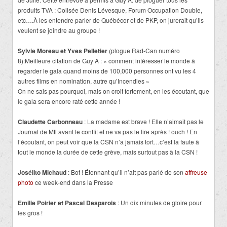
produits TVA : Colisée Denis Lévesque, Forum Occupation Double,
etc….À les entendre parler de Québécor et de PKP, on jurerait qu’ils
veulent se joindre au groupe !
Sylvie Moreau et Yves Pelletier
(plogue Rad-Can numéro
8):Meilleure citation de Guy A : « comment intéresser le monde à
regarder le gala quand moins de 100,000 personnes ont vu les 4
autres films en nomination, autre qu’Incendies »
On ne sais pas pourquoi, mais on croit fortement, en les écoutant, que
le gala sera encore raté cette année !
Claudette Carbonneau
: La madame est brave ! Elle n’aimait pas le
Journal de Mtl avant le conflit et ne va pas le lire après ! ouch ! En
l’écoutant, on peut voir que la CSN n’a jamais tort…c’est la faute à
tout le monde la durée de cette grève, mais surtout pas à la CSN !
Josélito Michaud
: Bof ! Étonnant qu’il n’ait pas parlé de son
affreuse
photo
ce week-end dans la Presse
Emilie Poirier et Pascal Desparois
: Un dix minutes de gloire pour
les gros !