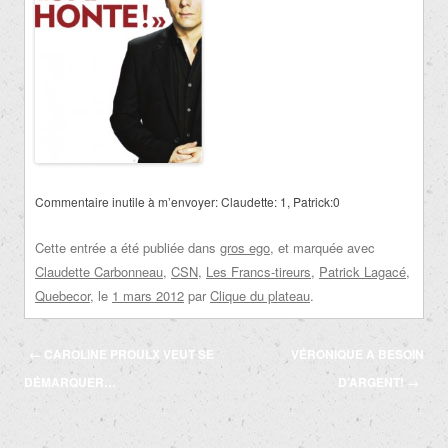
Commentaire inutile à m’envoyer: Claudette: 1, Patrick:0
Cette entrée a été publiée dans
gros ego
, et marquée avec
Claudette Carbonneau
,
CSN
,
Les Francs-tireurs
,
Patrick Lagacé
,
Quebecor
, le
1 mars 2012
par
Clique du plateau
.
Navigation
←
CAROLINE PROULX VEUT SE
VÉRONIQUE A BESOIN
des
DÉMARQUER…
D’ARGENT!
→
articles