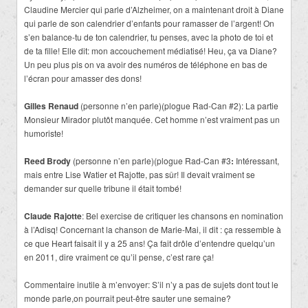
Claudine Mercier qui parle d’Alzheimer, on a maintenant droit à Diane
qui parle de son calendrier d’enfants pour ramasser de l’argent! On
s’en balance-tu de ton calendrier, tu penses, avec la photo de toi et
de ta fille! Elle dit: mon accouchement médiatisé! Heu, ça va Diane?
Un peu plus pis on va avoir des numéros de téléphone en bas de
l’écran pour amasser des dons!
Gilles Renaud
(personne n’en parle)(plogue Rad-Can #2): La partie
Monsieur Mirador plutôt manquée. Cet homme n’est vraiment pas un
humoriste!
Reed Brody
(personne n’en parle)(plogue Rad-Can #3
:
Intéressant,
mais entre Lise Watier et Rajotte, pas sûr! Il devait vraiment se
demander sur quelle tribune il était tombé!
Claude Rajotte
: Bel exercise de critiquer les chansons en nomination
à l’Adisq! Concernant la chanson de Marie-Mai, il dit : ça ressemble à
ce que Heart faisait il y a 25 ans! Ça fait drôle d’entendre quelqu’un
en 2011, dire vraiment ce qu’il pense, c’est rare ça!
Commentaire inutile à m’envoyer: S’il n’y a pas de sujets dont tout le
monde parle,on pourrait peut-être sauter une semaine?