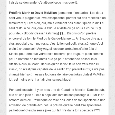
l’air de se demander c’était quoi cette musique-là!
Frédéric Morin et David McMillan
(personne n’en parle) : Les deux
sont venus ploguer un livre exceptionnel portant sur des recettes d’un
restaurant qui est bien, oui, mais vraiment pas autant qu’on le dit! Le
seul resto, à ce jour, que la Clique a visité où ça nous a couté 32 $
pour deux Bloody Ceasar, katching$$$… Disons qu’on préfère
encore et de loin le Pied ou le Garde-Manger… Arrêtez de dire que
c’est populaire comme resto, c’est tellement petit, c’est sûr que c’est
plein à chaque soir! Anyway, si les deux arrêtaient d’aller à la di
Stasio, peut-être que votre resto ne serait pas toujours plein comme
ça! Le nombre de matantes que ça peut amener de passer la di
Stasio! Nous, le Morin, depuis qu’on le voit faire son frais avec Di
stasio, on n’est plus capable de le sentir, trop prétentieux! Ça n’a pas
changé hier soir, il essaie toujours de faire des jokes plates! McMillan
lui, est moins pire, il a l’air plus sympathique!
Pendant les pubs, il y en a eu une de Claudine Mercier! Dans la pub,
elle dit une joke qu’elle a déjà faite lors de son passage à TLMEP en
octobre dernier! Pathétique de faire des jokes de ton spectacle à une
émission de grande écoute! La preuve qu’elle peut être spontanée…
pathétique! C’est la seule joke qui fait rire dans ton spectacle????