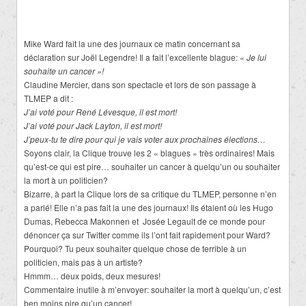
Mike Ward fait la une des journaux ce matin concernant sa
déclaration sur Joël Legendre! Il a fait l’excellente blague:
« Je lui
souhaite un cancer »!
Claudine Mercier, dans son spectacle et lors de son passage à
TLMEP a dit :
J’ai voté pour René Lévesque, il est mort!
J’ai voté pour Jack Layton, il est mort!
J’peux-tu te dire pour qui je vais voter aux prochaines élections…
Soyons clair, la Clique trouve les 2 « blagues » très ordinaires! Mais
qu’est-ce qui est pire… souhaiter un cancer à quelqu’un ou souhaiter
la mort à un politicien?
Bizarre, à part la Clique lors de sa critique du TLMEP, personne n’en
a parlé! Elle n’a pas fait la une des journaux! Ils étaient où les Hugo
Dumas, Rebecca Makonnen et Josée Legault de ce monde pour
dénoncer ça sur Twitter comme ils l’ont fait rapidement pour Ward?
Pourquoi? Tu peux souhaiter quelque chose de terrible à un
politicien, mais pas à un artiste?
Hmmm… deux poids, deux mesures!
Commentaire inutile à m’envoyer: souhaiter la mort à quelqu’un, c’est
ben moins pire qu’un cancer!