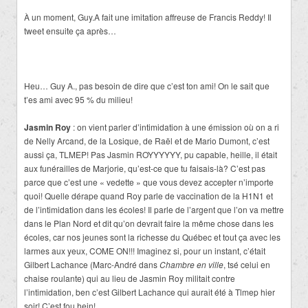
À un moment, Guy.A fait une imitation affreuse de Francis Reddy! Il
tweet ensuite ça après…
Heu… Guy A., pas besoin de dire que c’est ton ami! On le sait que
t’es ami avec 95 % du milieu!
Jasmin Roy
: on vient parler d’intimidation à une émission où on a ri
de Nelly Arcand, de la Losique, de Raël et de Mario Dumont, c’est
aussi ça, TLMEP! Pas Jasmin ROYYYYYY, pu capable, heille, il était
aux funérailles de Marjorie, qu’est-ce que tu faisais-là? C’est pas
parce que c’est une « vedette » que vous devez accepter n’importe
quoi! Quelle dérape quand Roy parle de vaccination de la H1N1 et
de l’intimidation dans les écoles! Il parle de l’argent que l’on va mettre
dans le Plan Nord et dit qu’on devrait faire la même chose dans les
écoles, car nos jeunes sont la richesse du Québec et tout ça avec les
larmes aux yeux, COME ON!!! Imaginez si, pour un instant, c’était
Gilbert Lachance (Marc-André dans
Chambre en ville
, tsé celui en
chaise roulante) qui au lieu de Jasmin Roy militait contre
l’intimidation, ben c’est Gilbert Lachance qui aurait été à Tlmep hier
soir! C’est fou hein!