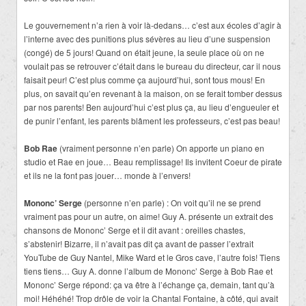
Le gouvernement n’a rien à voir là-dedans… c’est aux écoles d’agir à
l’interne avec des punitions plus sévères au lieu d’une suspension
(congé) de 5 jours! Quand on était jeune, la seule place où on ne
voulait pas se retrouver c’était dans le bureau du directeur, car il nous
faisait peur! C’est plus comme ça aujourd’hui, sont tous mous! En
plus, on savait qu’en revenant à la maison, on se ferait tomber dessus
par nos parents! Ben aujourd’hui c’est plus ça, au lieu d’engueuler et
de punir l’enfant, les parents blâment les professeurs, c’est pas beau!
Bob Rae
(vraiment personne n’en parle) On apporte un piano en
studio et Rae en joue… Beau remplissage! Ils invitent Coeur de pirate
et ils ne la font pas jouer… monde à l’envers!
Mononc’ Serge
(personne n’en parle) : On voit qu’il ne se prend
vraiment pas pour un autre, on aime! Guy A. présente un extrait des
chansons de Mononc’ Serge et il dit avant : oreilles chastes,
s’abstenir! Bizarre, il n’avait pas dit ça avant de passer l’extrait
YouTube de Guy Nantel, Mike Ward et le Gros cave, l’autre fois! Tiens
tiens tiens… Guy A. donne l’album de Mononc’ Serge à Bob Rae et
Mononc’ Serge répond: ça va être à l’échange ça, demain, tant qu’à
moi! Héhéhé! Trop drôle de voir la Chantal Fontaine, à côté, qui avait