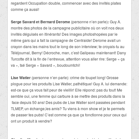
regardent Occupation double, commencer avec des invités plates
comme ça aussi!
Serge Savard et Bernard Derome
(personne n’en parle)
:
Guy A.
montre des photos de la campagne publicitaire où on voit nos deux
invités déguisés en itinérants! Des images photoshopées par le
même gars qui a fait la campagne de Centraide! Derome avait un
crayon dans les mains tout le long de son interview; te croyais-tu au
Téléjournal, Berny! Décroche, man, c’est Galipeau maintenant! Dany
Turcotte dit à la fin de l’entrevue, attention vous aller rire: Serge « ça
va », tsé Serge « Savard », boudoumtchi!
Lise Watier
(personne n’en parle): crime de toupet long! Grosse
plogue pour les produits Lise Watier, pathétique! Guy A. lui demande:
est-ce que ça vous fait peur de vieillir! Elle répond: pas du tout! Me
semble oui, une femme qui carbure à se mettre des produits dans la
face depuis 50 ans! Des pubs de Lise Watier sont passées pendant
TLMEP, un échange,les amis? Tu viens à mon show et je te permets
de passer tes pubs! C’est comme ça que ça fonctionne pour ceux qui
ont un produit à vendre?