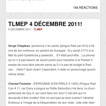
144 RÉACTIONS
TLMEP 4 DÉCEMBRE 2011!
5 DÉCEMBRE 2011 -
TLMEP
Serge Chapleau
: (personne n’en parle) (plogue Rad-can #10) Il dit
lors de son entrevue, en parlant de Duceppe : Si y serait (!?!?!) à la
tête du parti Québécois.y passerait… S’il était peut-être…La preuve
qu’on n’a pas besoin de savoir parler pour travailler à la Presse! Il
essaie de nous faire pleurer parce qu’il n’a pas de budget à Rad-
can… Hello? Quel clown! Cependant, il reste un personnage quand
même drôle!
Chantal Fontaine
: (PERSONNE N’EN PARLE X 1000) (Plogue Rad-
Can # 11, car Dany a plogué sa Petite Séduction) Ha tiens, la chum-
partenaire de Guy A. qui vient faire son tour! C’est elle qui t’a
demandé d’être invitée? Elle ne veut pas se faire oublier? héhéhé!
Entrevue à l’image de la fréquentation de leur resto : vide vide vide!