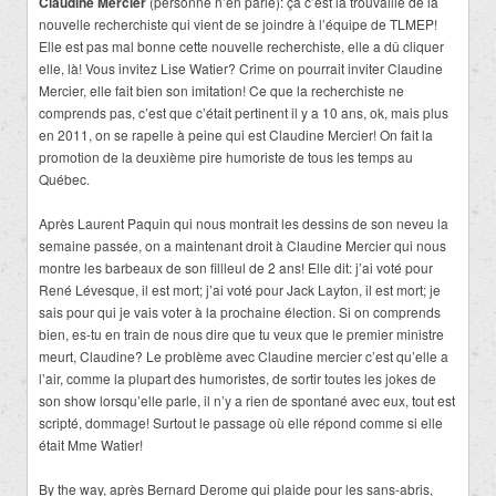
Claudine Mercier
(personne n’en parle): ça c’est la trouvaille de la
nouvelle recherchiste qui vient de se joindre à l’équipe de TLMEP!
Elle est pas mal bonne cette nouvelle recherchiste, elle a dû cliquer
elle, là! Vous invitez Lise Watier? Crime on pourrait inviter Claudine
Mercier, elle fait bien son imitation! Ce que la recherchiste ne
comprends pas, c’est que c’était pertinent il y a 10 ans, ok, mais plus
en 2011, on se rapelle à peine qui est Claudine Mercier! On fait la
promotion de la deuxième pire humoriste de tous les temps au
Québec.
Après Laurent Paquin qui nous montrait les dessins de son neveu la
semaine passée, on a maintenant droit à Claudine Mercier qui nous
montre les barbeaux de son fillleul de 2 ans! Elle dit: j’ai voté pour
René Lévesque, il est mort; j’ai voté pour Jack Layton, il est mort; je
sais pour qui je vais voter à la prochaine élection. Si on comprends
bien, es-tu en train de nous dire que tu veux que le premier ministre
meurt, Claudine? Le problème avec Claudine mercier c’est qu’elle a
l’air, comme la plupart des humoristes, de sortir toutes les jokes de
son show lorsqu’elle parle, il n’y a rien de spontané avec eux, tout est
scripté, dommage! Surtout le passage où elle répond comme si elle
était Mme Watier!
By the way, après Bernard Derome qui plaide pour les sans-abris,