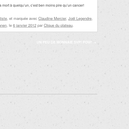
a mort à quelqu’un, c’est ben moins pire qu’un cancer!
tiste
, et marquée avec
Claudine Mercier
,
Joël Legendre
,
nnen
, le
6 janvier 2012
par
Clique du plateau
.
UN PEU DE MONNAIE SVP! POW!
→