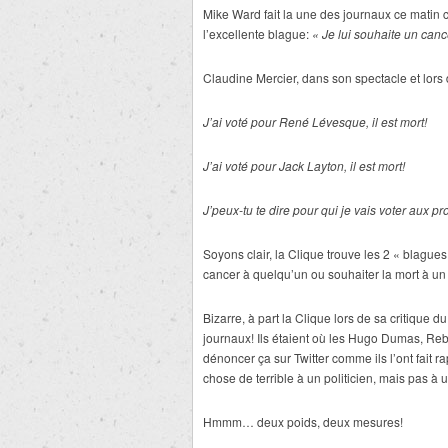
Mike Ward fait la une des journaux ce matin c
l’excellente blague:
« Je lui souhaite un canc
Claudine Mercier, dans son spectacle et lors
J’ai voté pour René Lévesque, il est mort!
J’ai voté pour Jack Layton, il est mort!
J’peux-tu te dire pour qui je vais voter aux 
Soyons clair, la Clique trouve les 2 « blagues
cancer à quelqu’un ou souhaiter la mort à un 
Bizarre, à part la Clique lors de sa critique 
journaux! Ils étaient où les Hugo Dumas, 
dénoncer ça sur Twitter comme ils l’ont fai
chose de terrible à un politicien, mais pas à u
Hmmm… deux poids, deux mesures!