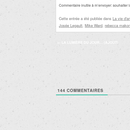
Commentaire inutile à m’envoyer: souhaiter l
Cette entrée a été publiée dans
La vie d'ar
Josée Legault
,
Mike Ward
,
rebecca mako
Navigation
←
LA LUMIÈRE DU JOUR… (AJOUT)
des
articles
144
COMMENTAIRES