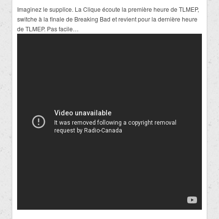
Imaginez le supplice. La Clique écoute la première heure de TLMEP,
switche à la finale de Breaking Bad et revient pour la dernière heure
de TLMEP. Pas facile…