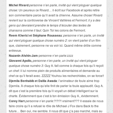
Michel Rivard
personne n’en parle, invité qui vient ploguer quelque
chose
: Un peureux ce Rivard… il écrit sur Facebook et après retire
son commentaire parce qu’il avait la chienne. Assume chose! Rivard
revient sur la controverse de Vincent Vallières et Fermont:
il y a des
gens qui devraient prendre le temps d’écouter des textes de
chansons comme il faut.
Quin Toi les colons de Fermont.
Reem Kherici et Stéphane Rousseau
:
personne n’en parle, un invité
qui vient ploguer quelque chose numéro 2
: on vient parler d’un film
que, clairement, personne ne va voir ici. Quand même drôle comme
entrevue.
Nazanin Afshin-Jam
personne n’en parle:zzzz
Giovanni Apollo,
personne n’en parle, un invité qui vient ploguer
quelque chose numéro 3
: Guy A. fait comme à chaque fois qu’il reçoit
un chef: il lui nomme plein de produits alimentaires et demande au
chef ce qu’il ferait avec. ZZZZZ Youhou les recherchistes, on se force!!
Djemila Benhabib et Dalila Awada
: l’animateur de foule aime trop
Djemila. À chaque fois qu’elle finit de parler la foule applaudit. Guy A.
dit que c’est la première fois qu’il voyait un débat intelligent sur la
charte. Évidemment que c’est à ton émission Guy A., évidemment.
Corey Hart
personne n’en parle
:?!?!?! vraiment??? Il essaie de nous
faire croire qu’il a refusé le rôle de Michael J Fox dans Back to the
future… Ben oui, me semble. Il nous dit que ç’a pas marché, mais au