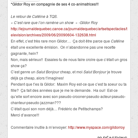
*Gildor Roy en compagnie de ses 4 co-animatrices!!!
Le retour de Caféine à TQS.
« C’est rare que l’on ramène un show » -Gildor Roy
http://lejournaldequebec.canoe.ca/journaldequebec/artsetspectacles/t
elevision/archives/2009/06/20090604-132638.html
En effet, c’est très rare mon Gildor… Ça doit être parce que
Caféine
était une excellente émision. On n’abandonne pas une recette
gagnante, hein?
Non, mais sérieux!! Essaies-tu de nous faire croire que c’était un gros
show ça?
C’est genre un
Salut Bonjour
cheap, et moi
Salut Bonjour
je trouve
déjà ça cheap, alors t’imagines!
Pendant que t’es là Gildor: Maxim Roy est-ce que c’est ta soeur ou ta
fille? Ça fait des années que je me le demande. Ha oui! Est-ce
qu’elle sort encore avec son pseudo-crooner-pseudo-acteur-pseudo-
chanteur-pseudo-jazzman???
C’était quoi son nom déjà… Frédéric de Petitschamps?
Merci d’avance!!!
Commentaire inutile à m’envoyer:
http://www.myspace.com/gildorroy