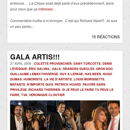
entrevue… La Clique avait déjà parlé d’eux précédemment, alors
pour ceux que ça
intéresse
…
Commentaire inutile à m’envoyer: C’est qui Richard Alpert? Je suis
un peu perdu…
15 RÉACTIONS
GALA ARTIS!!!
27 AVRIL 2009 -
COLETTE PROVENCHER
,
DANY TURCOTTE
,
DENIS
LÉVESQUE
,
ÉRIC SALVAIL
,
GALA
,
GRANDES GUEULES
,
GROS EGO
,
GUILLAUME LEMAY-THIVIERGE
,
GUY A LEPAGE
,
HAS BEEN
,
HUGO
DUMAS
,
HUMORISTE
,
LA VIE D'ARTISTE
,
LOUIS MORISSETTE
,
MATANTE
,
N'IMPORTE QUOI
,
PATRICK HUARD
,
PAUVRE GARS
,
PRIVILÈGE
,
RICHARD THERRIEN
,
SI JE PEUX LE FAIRE TU PEUX LE
FAIRE
,
TVA
,
VÉRONIQUE CLOUTIER