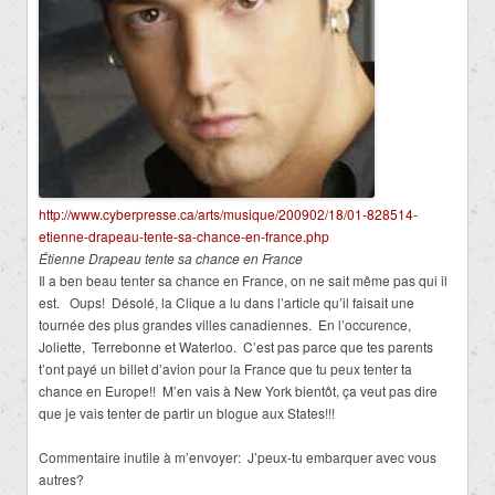
http://www.cyberpresse.ca/arts/musique/200902/18/01-828514-
etienne-drapeau-tente-sa-chance-en-france.php
Étienne Drapeau tente sa chance en France
Il a ben beau tenter sa chance en France, on ne sait même pas qui il
est. Oups! Désolé, la Clique a lu dans l’article qu’il faisait une
tournée des plus grandes villes canadiennes. En l’occurence,
Joliette, Terrebonne et Waterloo. C’est pas parce que tes parents
t’ont payé un billet d’avion pour la France que tu peux tenter ta
chance en Europe!! M’en vais à New York bientôt, ça veut pas dire
que je vais tenter de partir un blogue aux States!!!
Commentaire inutile à m’envoyer: J’peux-tu embarquer avec vous
autres?