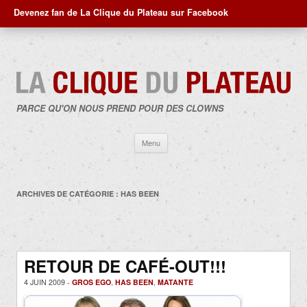
Devenez fan de La Clique du Plateau sur Facebook
PARCE QU'ON NOUS PREND POUR DES CLOWNS
Aller
Menu
au
contenu
ARCHIVES DE CATÉGORIE :
HAS BEEN
RETOUR DE CAFÉ-OUT!!!
4 JUIN 2009 -
GROS EGO
,
HAS BEEN
,
MATANTE