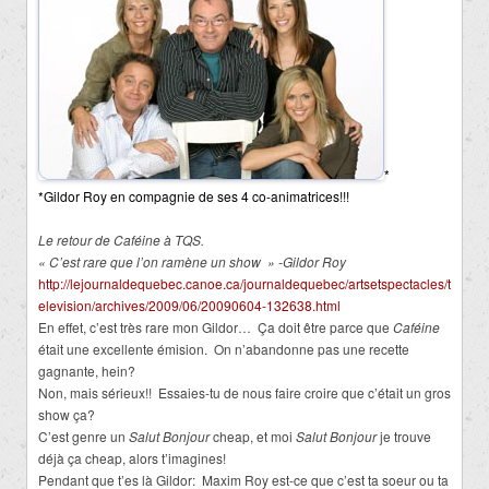
*
*Gildor Roy en compagnie de ses 4 co-animatrices!!!
Le retour de Caféine à TQS.
« C’est rare que l’on ramène un show » -Gildor Roy
http://lejournaldequebec.canoe.ca/journaldequebec/artsetspectacles/t
elevision/archives/2009/06/20090604-132638.html
En effet, c’est très rare mon Gildor… Ça doit être parce que
Caféine
était une excellente émision. On n’abandonne pas une recette
gagnante, hein?
Non, mais sérieux!! Essaies-tu de nous faire croire que c’était un gros
show ça?
C’est genre un
Salut Bonjour
cheap, et moi
Salut Bonjour
je trouve
déjà ça cheap, alors t’imagines!
Pendant que t’es là Gildor: Maxim Roy est-ce que c’est ta soeur ou ta