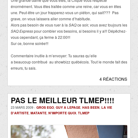
Une grande dame que vous êtes, la Clique vous respecte
énormément. Vous êtes traitée comme une reine, car vous en êtes
une. Peut-être un jour frapperez-vous un piéton, qui sait??? Pas
grave, on vous laissera aller comme d’habitude.
Alors pas besoin de vous ruer à la
SAQ
ce soir, vous avez toujours les
SAQ Express
pour combler vos besoins, si besoins il y a!!! Dépêchez-
vous cependant, ça ferme à 22:00!!!
Sur ce, bonne soirée!!!
Commentaire inutile à m’envoyer: Tu sauras qu’elle
a beaucoup
contribué au showbizz québécois.
Tout le monde fait des
erreurs, tu sais.
4 RÉACTIONS
PAS LE MEILLEUR TLMEP!!!!
23 MARS 2009 -
GROS EGO
,
GUY A LEPAGE
,
HAS BEEN
,
LA VIE
D'ARTISTE
,
MATANTE
,
N'IMPORTE QUOI
,
TLMEP