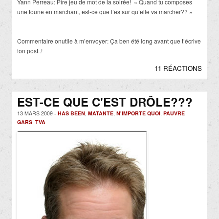
Yann Perreau: Pire jeu de mot de la soirée! « Quand tu composes
une toune en marchant, est-ce que t’es sûr qu’elle va marcher?? »
Commentaire onutile à m’envoyer: Ça ben été long avant que t’écrive
ton post..!
11 RÉACTIONS
EST-CE QUE C'EST DRÔLE???
13 MARS 2009 -
HAS BEEN
,
MATANTE
,
N'IMPORTE QUOI
,
PAUVRE
GARS
,
TVA