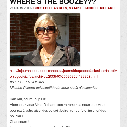
WHERE'S THE BOOZE???
27 MARS 2009 -
GROS EGO
,
HAS BEEN
,
MATANTE
,
MICHÈLE RICHARD
http://lejournaldequebec.canoe.ca/journaldequebec/actualites/faitsdiv
ersetjudiciaires/archives/2009/03/20090327-135328.html
IVRESSE AU VOLANT
Michèle Richard est acquittée de deux chefs d’accusation
Ben oui, pourquoi pas!!!
Alors pour vous Mme Richard, contrairement à nous tous vous
pourrez à votre aise, dès ce soir, boire, conduire et insulter des
policiers.
Chanceuse!