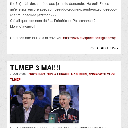
fille? Ça fait des années que je me le demande. Ha oui! Est-ce
qu’elle sort encore avec son pseudo-crooner-pseudo-acteur-pseudo-
chanteur-pseudo-jazzman???
C’était quoi son nom déjà… Frédéric de Petitschamps?
Merci d’avance!!!
Commentaire inutile à m’envoyer:
http://www.myspace.com/gildorroy
32 RÉACTIONS
TLMEP 3 MAI!!!
4 MAI 2009 -
GROS EGO
,
GUY A LEPAGE
,
HAS BEEN
,
N'IMPORTE QUOI
,
TLMEP
Guy Carboneau: Bonne entrevue, je n’en reviens pas qu’il n’ait