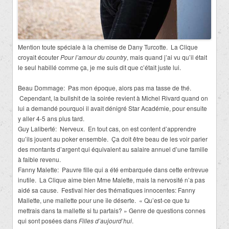
Mention toute spéciale à la chemise de Dany Turcotte. La Clique
croyait écouter
Pour l’amour du country
, mais quand j’ai vu qu’il était
le seul habillé comme ça, je me suis dit que c’était juste lui.
Beau Dommage: Pas mon époque, alors pas ma tasse de thé.
Cependant, la bullshit de la soirée revient à Michel Rivard quand on
lui a demandé pourquoi il avait dénigré Star Académie, pour ensuite
y aller 4-5 ans plus tard.
Guy Laliberté: Nerveux. En tout cas, on est content d’apprendre
qu’ils jouent au poker ensemble. Ça doit être beau de les voir parier
des montants d’argent qui équivalent au salaire annuel d’une famille
à faible revenu.
Fanny Malette: Pauvre fille qui a été embarquée dans cette entrevue
inutile. La Clique aime bien Mme Malette, mais la nervosité n’a pas
aidé sa cause. Festival hier des thématiques innocentes: Fanny
Mallette, une mallette pour une île déserte. « Qu’est-ce que tu
mettrais dans ta mallette si tu partais? » Genre de questions connes
qui sont posées dans
Filles d’aujourd’hui
.