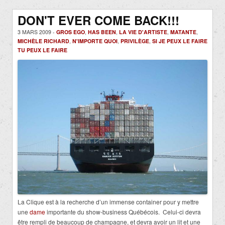
DON'T EVER COME BACK!!!
3 MARS 2009 -
GROS EGO
,
HAS BEEN
,
LA VIE D'ARTISTE
,
MATANTE
,
MICHÈLE RICHARD
,
N'IMPORTE QUOI
,
PRIVILÈGE
,
SI JE PEUX LE FAIRE
TU PEUX LE FAIRE
La Clique est à la recherche d’un immense container pour y mettre
une
dame
importante du show-business Québécois. Celui-ci devra
être rempli de beaucoup de champagne, et devra avoir un lit et une