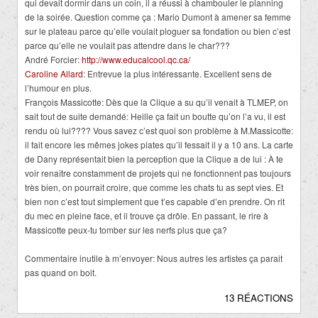
qui devait dormir dans un coin, il a réussi à chambouler le planning
de la soirée. Question comme ça : Mario Dumont à amener sa femme
sur le plateau parce qu’elle voulait ploguer sa fondation ou bien c’est
parce qu’elle ne voulait pas attendre dans le char???
André Forcier:
http://www.educalcool.qc.ca/
Caroline Allard
: Entrevue la plus intéressante. Excellent sens de
l’humour en plus.
François Massicotte: Dès que la Clique a su qu’il venait à TLMEP, on
sait tout de suite demandé: Heille ça fait un boutte qu’on l’a vu, il est
rendu où lui???? Vous savez c’est quoi son problème à M.Massicotte:
il fait encore les mêmes jokes plates qu’il fessait il y a 10 ans. La carte
de Dany représentait bien la perception que la Clique a de lui : À te
voir renaître constamment de projets qui ne fonctionnent pas toujours
très bien, on pourrait croire, que comme les chats tu as sept vies. Et
bien non c’est tout simplement que t’es capable d’en prendre. On rit
du mec en pleine face, et il trouve ça drôle. En passant, le rire à
Massicotte peux-tu tomber sur les nerfs plus que ça?
Commentaire inutile à m’envoyer: Nous autres les artistes ça parait
pas quand on boit.
13 RÉACTIONS