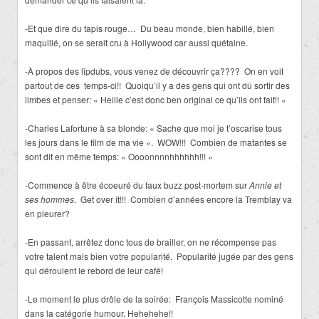
-Et que dire du tapis rouge… Du beau monde, bien habillé, bien
maquillé, on se serait cru à Hollywood car aussi quétaine.
-À propos des lipdubs, vous venez de découvrir ça???? On en voit
partout de ces temps-ci!! Quoiqu’il y a des gens qui ont dû sortir des
limbes et penser: « Heille c’est donc ben original ce qu’ils ont fait!! »
-Charles Lafortune à sa blonde: « Sache que moi je t’oscarise tous
les jours dans le film de ma vie ». WOW!!! Combien de matantes se
sont dit en même temps: « Oooonnnnhhhhhh!!! »
-Commence à être écoeuré du faux buzz post-mortem sur
Annie et
ses hommes
. Get over it!!! Combien d’années encore la Tremblay va
en pleurer?
-En passant, arrêtez donc tous de brailler, on ne récompense pas
votre talent mais bien votre popularité. Popularité jugée par des gens
qui déroulent le rebord de leur café!
-Le moment le plus drôle de la soirée: François Massicotte nominé
dans la catégorie humour. Hehehehe!!