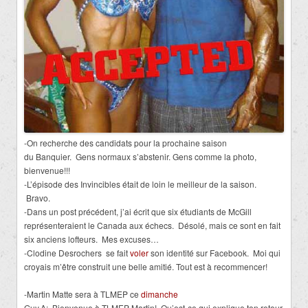
-On recherche des candidats pour la prochaine saison
du Banquier. Gens normaux s’abstenir. Gens comme la photo,
bienvenue!!!
-L’épisode des Invincibles était de loin le meilleur de la saison.
Bravo.
-Dans un post précédent, j’ai écrit que six étudiants de McGill
représenteraient le Canada aux échecs. Désolé, mais ce sont en fait
six anciens lofteurs. Mes excuses…
-Clodine Desrochers se fait
voler
son identité sur Facebook. Moi qui
croyais m’être construit une belle amitié. Tout est à recommencer!
-Martin Matte sera à TLMEP ce
dimanche
Guy.A: Bienvenue à TLMEP Martin! Qu’est-ce qui explique ton retour