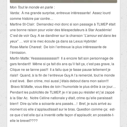
Mon
Tout le monde en parle
:
Varda:
À ma grande surprise, entrevue intéressante!
Assez lourd
comme histoire par contre…
Martine St-Clair:
Demandez-moi donc si son passage à TLMEP était
une bonne raison pour voler des télespectateurs à Star Académie!
C’est de voir Guy. A se dandiner sur la chanson “
L’amour est dans tes
yeux
” … voir si le mec écoute ça dans sa Lexus Hybride!
Rose-Marie Charest:
De loin l’entrevue la plus intéressante de
l’émission.
Martin Matte: Yesssssssssssss!!!
Il a encore fait son personnage de
gars fendant!!
Même si ça fait dix ans qu’il fait ça, c’est pas grave, la
Clique ne se tanne pas!!!
Il a fallu que je fasse pause tellement je
riais!!
Quand, à la fin de l’entrevue Guy.A l’a remercié, tout le monde
s’est levé.
Ben crime, moi aussi j’étais debout dans mon salon!!!
Bravo M.Matte, vous êtes de loin l’humoriste le plus drôle à ce jour…
Pendant les publicités de TLMEP, je n’ai pas pu résister et j’ai zappé
à la Star Ac.
Notre Céline nationale y était, crime qu’elle paraissait
bien!!
Dire qu’elle a soixante ans passés…!
Bref, je suis arrivé au
moment o
ù
elle s’applaudissait sur le bras. Question comme ça:
est-
ce que c’est elle qui a inventé cette façon d’applaudir, en possède-t-
elle le brevet????