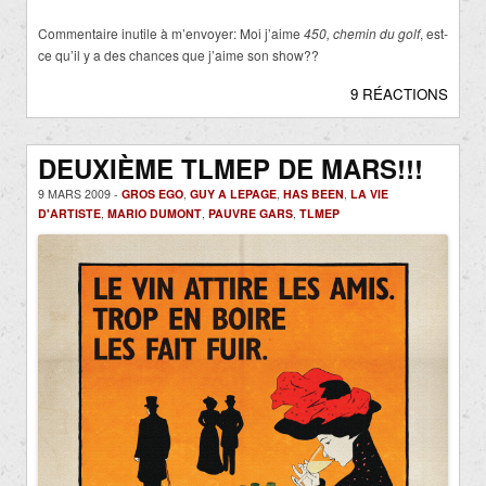
Commentaire inutile à m’envoyer: Moi j’aime
450, chemin du golf
, est-
ce qu’il y a des chances que j’aime son show??
9 RÉACTIONS
DEUXIÈME TLMEP DE MARS!!!
9 MARS 2009 -
GROS EGO
,
GUY A LEPAGE
,
HAS BEEN
,
LA VIE
D'ARTISTE
,
MARIO DUMONT
,
PAUVRE GARS
,
TLMEP