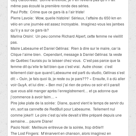
même pas écouté la première ronde des séries.
Paul Potts: Crime que ce gars-là a l’air triste!
Pierre Lavoie: Wow, quelle histoire! Sérieux, l’affaire du 650 km en
vélo en une journée est assez incroyable. Imaginez-vous les jambes
qu’il y a sur ce gars-là?
Marina Orsini: Un peu comme Richard Alpert, cette femme ne vieillit
pas.
Maire Labeaume et Daniel Gélinas: Rien à dire sur le maire, car la
Clique l’aime bien. Cependant, message à Daniel Gélinas: ta veste
de Québec t’aurais pu la laisser chez vous. C’est pas parce que ta
femme dit qu’elle te fait bien que c’est vrai. Autre chose: c’est
tellement clair que quand Labeaume est parti du studio, Gélinas s’est
dit: « Ouin, je fais quoi là, je reste ou je pars??? » Ensuite, il a dû aller
voir GuyA. et lui dire: « Ben moi j’ai rien de prévu ce soir et il paraît
que vous allé manger après l’enregistrement… et ça adonne que
j’commence à avoir faim… »
Pire joke plate de la soirée: Diane, quand vient le temps de servir du
vin, sort sa cannette de RedBull pour Labeaume. Tellement nul
comme joke!!! Le pire c’est qu’elle devait s’être préparé depuis une
semaine… pauvre Diane!
Paolo Noël: Meilleure entrevue de la soirée, trop drôle!!!
The Lost Fingers: M’énarvent en chanson, alors imaginez en