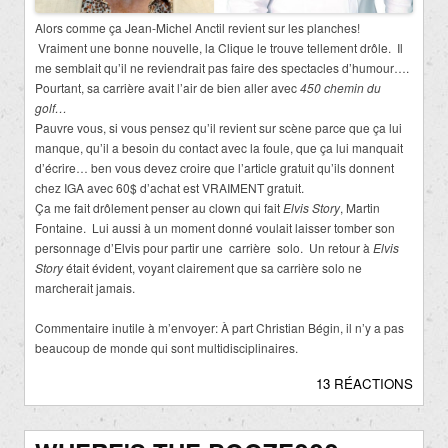
Alors comme ça Jean-Michel Anctil revient sur les planches!
Vraiment une bonne nouvelle, la Clique le trouve tellement drôle. Il
me semblait qu’il ne reviendrait pas faire des spectacles d’humour….
Pourtant, sa carrière avait l’air de bien aller avec
450 chemin du
golf…
Pauvre vous, si vous pensez qu’il revient sur scène parce que ça lui
manque, qu’il a besoin du contact avec la foule, que ça lui manquait
d’écrire… ben vous devez croire que l’article gratuit qu’ils donnent
chez IGA avec 60$ d’achat est VRAIMENT gratuit.
Ça me fait drôlement penser au clown qui fait
Elvis Story
, Martin
Fontaine. Lui aussi à un moment donné voulait laisser tomber son
personnage d’Elvis pour partir une carrière solo. Un retour à
Elvis
Story
était évident, voyant clairement que sa carrière solo ne
marcherait jamais.
Commentaire inutile à m’envoyer: À part Christian Bégin, il n’y a pas
beaucoup de monde qui sont multidisciplinaires.
13 RÉACTIONS