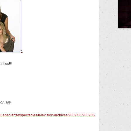
*
rices!!!
dor Roy
quebec/artsetspectacles/television/archives/2009/06/200906