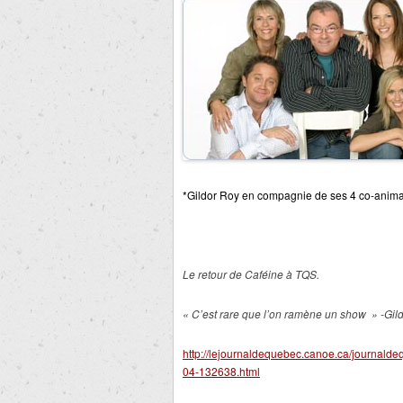
*Gildor Roy en compagnie de ses 4 co-animat
Le retour de Caféine à TQS.
« C’est rare que l’on ramène un show » -Gil
http://lejournaldequebec.canoe.ca/journalde
04-132638.html