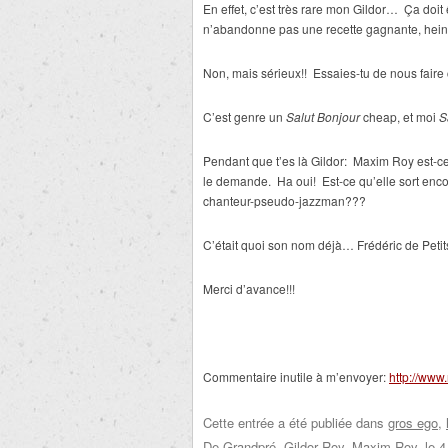
En effet, c’est très rare mon Gildor… Ça doit
n’abandonne pas une recette gagnante, hei
Non, mais sérieux!! Essaies-tu de nous faire 
C’est genre un
Salut Bonjour
cheap, et moi
S
Pendant que t’es là Gildor: Maxim Roy est-ce 
le demande. Ha oui! Est-ce qu’elle sort en
chanteur-pseudo-jazzman???
C’était quoi son nom déjà… Frédéric de Pet
Merci d’avance!!!
Commentaire inutile à m’envoyer:
http://www
Cette entrée a été publiée dans
gros ego
,
De Grandpré
,
Gildor Roy
,
Maxim Roy
, le
4