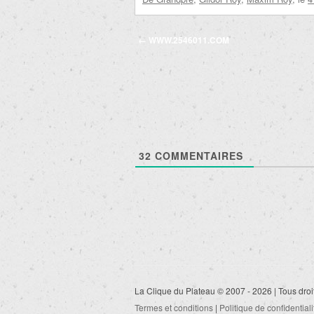
Navigation
←
WWW.2546011.COM
des
articles
32
COMMENTAIRES
La Clique du Plateau © 2007 - 2026 | Tous droi
Termes et conditions
|
Politique de confidentiali