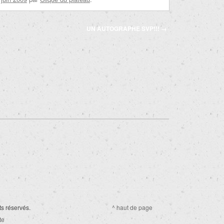
UN AUTOGRAPHE SVP!!!
→
ts réservés.
^ haut de page
te