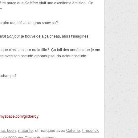
 être parce que
Caféine
était une excellente émision. On
n?
croire que c’était un gros show ça?
alut Bonjour
je trouve déjà ça cheap, alors t’imagines!
que c’est ta soeur ou ta fille? Ça fait des années que je me
core avec son pseudo-crooner-pseudo-acteur-pseudo-
itschamps?
.myspace.com/gildorroy
has been
,
matante
, et marquée avec
Caféine
,
Frédérick
 juin 2009
par
Clique du plateau
.