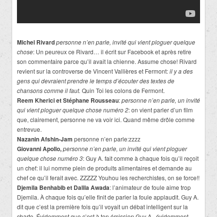
Michel Rivard
personne n’en parle, invité qui vient ploguer quelque
chose
: Un peureux ce Rivard… il écrit sur Facebook et après retire
son commentaire parce qu’il avait la chienne. Assume chose! Rivard
revient sur la controverse de Vincent Vallières et Fermont:
il y a des
gens qui devraient prendre le temps d’écouter des textes de
chansons comme il faut.
Quin Toi les colons de Fermont.
Reem Kherici et Stéphane Rousseau
:
personne n’en parle, un invité
qui vient ploguer quelque chose numéro 2
: on vient parler d’un film
que, clairement, personne ne va voir ici. Quand même drôle comme
entrevue.
Nazanin Afshin-Jam
personne n’en parle:zzzz
Giovanni Apollo,
personne n’en parle, un invité qui vient ploguer
quelque chose numéro 3
: Guy A. fait comme à chaque fois qu’il reçoit
un chef: il lui nomme plein de produits alimentaires et demande au
chef ce qu’il ferait avec. ZZZZZ Youhou les recherchistes, on se force!!
Djemila Benhabib et Dalila Awada
: l’animateur de foule aime trop
Djemila. À chaque fois qu’elle finit de parler la foule applaudit. Guy A.
dit que c’est la première fois qu’il voyait un débat intelligent sur la
charte. Évidemment que c’est à ton émission Guy A., évidemment.