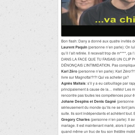
Bon flash: Dany a donné aux quatre invités d
Laurent Paquin
(personne n’en parle): On lui
qu’il l’ait retirée. Il recevait trop de m**
DANS LA FACE QUE TU FAISAIS UN CLIP 
DÉNONÇAIS L’INTIMIDATION. Pas compliqué 
Karl Zéro
(personne n’en parle): Karl Zéro!?
livre sur Magnotta!?!?! Qui va acheter ça?
Agnès Maltais
: s’il y a eu cafouillage par r
principalement à cause de la… météo! Les ma
rencontre pas toutes les compétences pour êtr
Johane Despins et Denis Gagné
(personne n
sérieusement du monde qu’ils ne se font jama
suite. Ils sont indépendants et achètent tout. B
Gregory Charles
(personne n’en parle): Il av
mariage. Il est maintenant marié, alors il peu
quand même un truc de fou son théâtre mobil