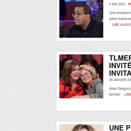
2 MAI 2022 -
T
Une émission
jokes baveus
LIRE LA SUI
TLMEP
INVIT
INVIT
28 JANVIER 20
Avec Gregory
famille!
LIRE
UNE 