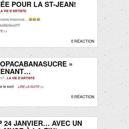
ÉE POUR LA ST-JEAN!
LA VIE D'ARTISTE
 noms inconnus…
audacieux!!!!!
TE >>
0 RÉACTION
COPACABANASUCRE »
TENANT…
017 -
LA VIE D'ARTISTE
e le son!
LIRE LA SUITE >>
0 RÉACTION
 24 JANVIER… AVEC UN