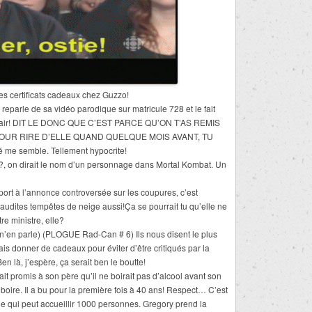
es certificats cadeaux chez Guzzo!
 reparle de sa vidéo parodique sur matricule 728 et le fait
**, ça l’air! DIT LE DONC QUE C’EST PARCE QU’ON T’AS REMIS
POUR RIRE D’ELLE QUAND QUELQUE MOIS AVANT, TU
me semble. Tellement hypocrite!
!?, on dirait le nom d’un personnage dans Mortal Kombat. Un
apport à l’annonce controversée sur les coupures, c’est
udites tempêtes de neige aussi!Ça se pourrait tu qu’elle ne
e ministre, elle?
’en parle) (PLOGUE Rad-Can # 6) Ils nous disent le plus
is donner de cadeaux pour éviter d’être critiqués par la
en là, j’espère, ça serait ben le boutte!
ait promis à son père qu’il ne boirait pas d’alcool avant son
t boire. Il a bu pour la première fois à 40 ans! Respect… C’est
e qui peut accueillir 1000 personnes. Gregory prend la