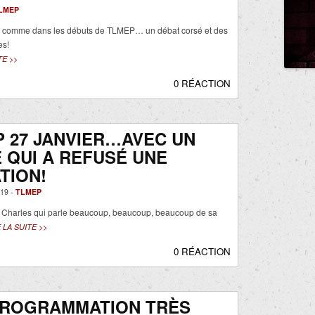
LMEP
 comme dans les débuts de TLMEP… un débat corsé et des
es!
TE >>
0 RÉACTION
 27 JANVIER…AVEC UN
É QUI A REFUSÉ UNE
ATION!
19 -
TLMEP
 Charles qui parle beaucoup, beaucoup, beaucoup de sa
 LA SUITE >>
0 RÉACTION
PROGRAMMATION TRÈS