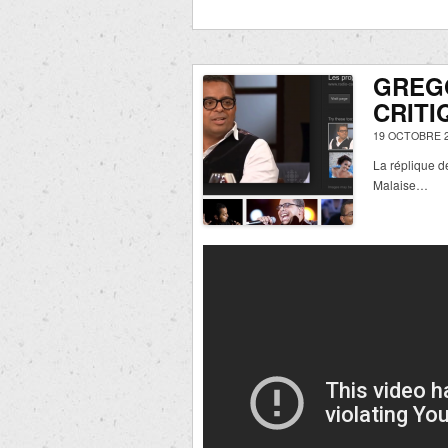
GREGO
CRIT
19 OCTOBRE 2
La réplique de
Malaise…