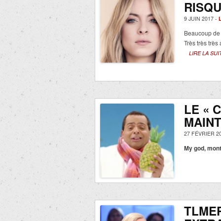
RISQU
9 JUIN 2017 -
Beaucoup de
Très très très 
LIRE LA SUI
LE « 
MAIN
27 FÉVRIER 2
My god, mont
TLMEP