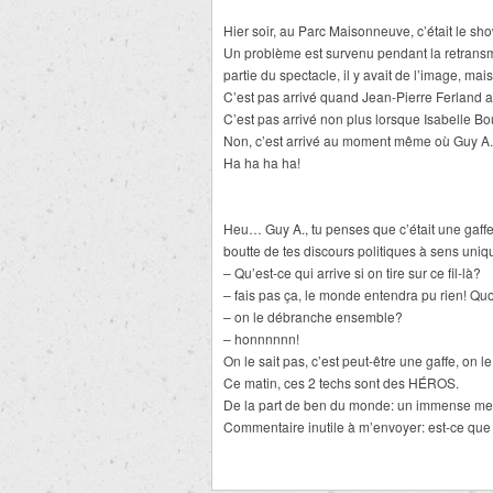
Hier soir, au Parc Maisonneuve, c’était le s
Un problème est survenu pendant la retrans
partie du spectacle, il y avait de l’image, mai
C’est pas arrivé quand Jean-Pierre Ferland a
C’est pas arrivé non plus lorsque Isabelle Bou
Non, c’est arrivé au moment même où Guy A.
Ha ha ha ha!
Heu… Guy A., tu penses que c’était une gaffe?
boutte de tes discours politiques à sens uniq
– Qu’est-ce qui arrive si on tire sur ce fil-là?
– fais pas ça, le monde entendra pu rien! Quo
– on le débranche ensemble?
– honnnnnn!
On le sait pas, c’est peut-être une gaffe, on 
Ce matin, ces 2 techs sont des HÉROS.
De la part de ben du monde: un immense mer
Commentaire inutile à m’envoyer: est-ce que 