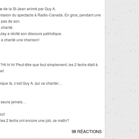
how de la St-Jean animé par Guy A.
mission du spectacle à Radio-Canada. En gros, pendant une
s pas de son.
 chanté.
lay a récité son discours patriotique.
 a chanté une chanson!
Hi hi hi! Peut-être que tout simplement, les 2 techs était à
ue!
ique là, c’est Guy A. qui va chanter…
le saura jamais…
ci!
les 2 techs ont encore une job, ce matin?
98 RÉACTIONS