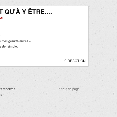
T QU'À Y ÊTRE….
OI
!)
de mes grands-mêres »
ester simple.
0 RÉACTION
ts réservés.
^ haut de page
te