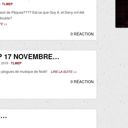
 -
TLMEP
soir de Pâques???? Est-ce que Guy A. et Dany ont été
double?
TE >>
0 RÉACTION
P 17 NOVEMBRE…
 2019 -
TLMEP
s plogues de musique de Noël!
LIRE LA SUITE >>
0 RÉACTION
E…