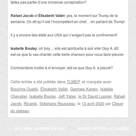
faites pas partie d’une immense conspiration?
Rafael Jacob
et
Élisabeth Vallet
: yes, le moment sur Trump de la
semaine. On dit qu’il est l’incompétent en chef… en parlant de Trump!
Il y a encore des états aux USA qui n’exigent pas le confinement!
Isabelle Boulay
: oh boy… elle est spirituelle à soir elle! Guy A. dit:
est-ce que tu vas chanter cette belle chanson pour nous faire pleurer.
Commentaire inutile à m’envoyer: est-ce que Guy A. a pleuré?
Cette entrée a été publiée dans
TLMEP
, et marquée avec
Bouchra Ouatik
,
Élisabeth Vallet
,
Georges Karam
,
Isabèle
Chevalier
,
Isabelle Boulay
,
Jeff Yates
,
le Dr David Lussier
,
Rafael
Jacob
,
Ricardo
,
Stéphane Rousseau
, le
13 avril 2020
par
Clique
du plateau
.
Navigation
←
GUYLAINE GAGNON N’A PAS
ANDRÉ ARTHUR EST ASSEZ