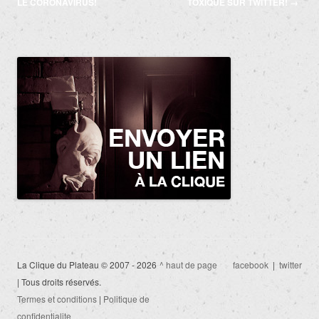
des
LE CORONAVIRUS!
TOXIQUE SUR TWITTER!
→
articles
La Clique du Plateau © 2007 - 2026
^ haut de page
facebook
|
twitter
| Tous droits réservés.
Termes et conditions
|
Politique de
confidentialite