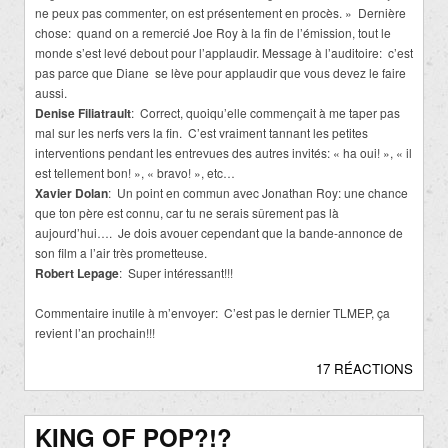
ne peux pas commenter, on est présentement en procès. » Dernière
chose: quand on a remercié Joe Roy à la fin de l’émission, tout le
monde s’est levé debout pour l’applaudir. Message à l’auditoire: c’est
pas parce que Diane se lève pour applaudir que vous devez le faire
aussi.
Denise Filiatrault
: Correct, quoiqu’elle commençait à me taper pas
mal sur les nerfs vers la fin. C’est vraiment tannant les petites
interventions pendant les entrevues des autres invités: « ha oui! », « il
est tellement bon! », « bravo! », etc…
Xavier Dolan
: Un point en commun avec Jonathan Roy: une chance
que ton père est connu, car tu ne serais sûrement pas là
aujourd’hui…. Je dois avouer cependant que la bande-annonce de
son film a l’air très prometteuse.
Robert Lepage
: Super intéressant!!!
Commentaire inutile à m’envoyer: C’est pas le dernier TLMEP, ça
revient l’an prochain!!!
17 RÉACTIONS
KING OF POP?!?