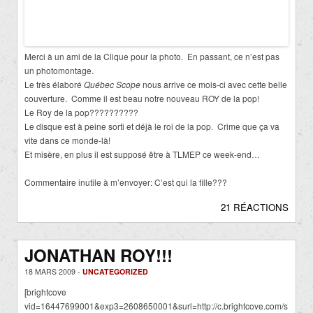
Merci à un ami de la Clique pour la photo. En passant, ce n’est pas
un photomontage.
Le très élaboré
Québec Scope
nous arrive ce mois-ci avec cette belle
couverture. Comme il est beau notre nouveau ROY de la pop!
Le Roy de la pop??????????
Le disque est à peine sorti et déjà le roi de la pop. Crime que ça va
vite dans ce monde-là!
Et misère, en plus il est supposé être à TLMEP ce week-end…
Commentaire inutile à m’envoyer: C’est qui la fille???
21 RÉACTIONS
JONATHAN ROY!!!
18 MARS 2009 -
UNCATEGORIZED
[brightcove
vid=16447699001&exp3=2608650001&surl=http://c.brightcove.com/s