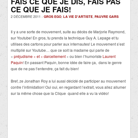
FAIS CE QUE JE DIS, FAIS PAS
CE QUE JE FAIS!
2 DÉCEMBRE 2011 -
GROS EGO
,
LA VIE D'ARTISTE
,
PAUVRE GARS
Il y a une sorte de mouvement, suite au décès de Marjorie Raymond,
sur Youtube! En gros, tu prends la technique Guy A. Lepage et tu
utilises des cartons pour parler aux internautes! Le mouvement s’est
multiplié sur Youtube… que ce soit la madame qui parle de
«
préjudisme » et « darcellement
» ou bien l’humoriste
Laurent
Paquin
! En passant Paquin, bonne idée de faire ça, dans le genre
que de ne pas t’entendre, ça fait du bien!
Bref, ze Jonathan Roy a lui aussi décidé de participer au mouvement
contre l’intimidation! Oui oui, en regardant l’extrait, vous allez allumer
sur la même chose que la Clique quand elle a vu la vidéo!