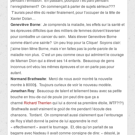
pendant l’émission. En passant, pourquoi t’es parti pendant
l’enregistrement? On commençait à parler de sujets sérieux???
T’aurais peut-être dû rester finalement, pour t’occuper de la tête de
Xavier Dolan…
Geneviève Borne
: Je comprends la maladie, les effets sur la santé et
les épreuves difficiles que des milliers de femmes doivent traverser
pour combattre un cancer du sein. Mais élever Geneviève Borne
comme étant une sainte? Un peu trop pour la Clique! Soyons clair:
j’aime bien Mme Borne, mais n’en faites pas la porte-parole de la
maladie non plus. C’est un peu comme ceux qui admirent le courage
de Maman Dion qui a élevé ses 14 enfants. Beaucoup de gens
inconnus ont vécu les mêmes épreuves et on en parle pas pour
autant.
Normand Brathwaite
: Merci de nous avoir montré ta nouvelle
montre à 8000$. Toujours curieux de voir le nouveau modèle.
Jonathan Roy
: Beaucoup de talent et tellement beau avec sa petite
bouche en trou-de-cul de poule (on peut dire que ça a
charmé
Richard Therrien
qui lui a donné sa première étoile, WTF?!?!)
Brathwaite avait vraiment le goût de rire pendant l’écoute des
chansons. Tordant. On comprenait aussi clairement que l’entourage
de Roy s’était donné la peine de lui apprendre le mot
« effectivement » avant le tournage. Et, dès qu’on parlait de sa
bagarre avec Nadeau il avait comme consigne de dire: « désolé, je