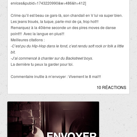
ervices&pubid=1743220990&w=486&h=412]
Crime qu’il est beau ce gars-là, son chandail en V lui va super bien.
Les jeans troués, la tuque, parle-moi de ça, trop hot!!!
Remarquez à la 40ième seconde un des pires moves de danse
point!!!
Avec la langue en plus!!!
Meilleures citations :
-C’est pu du Hip-Hop dans le fond, c’est rendu soft rock or folk a little
bit.
-J’ai commencé à chanter sur du Backstreet boys
.
La dernière tu peux la garder pour toi.
Commentaire inutile à m’envoyer : Vivement le 8 mai!!!
10 RÉACTIONS