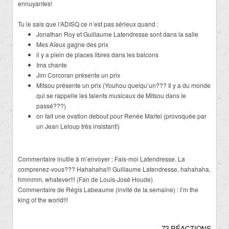
ennuyantes!
Tu le sais que l’ADISQ ce n’est pas sérieux quand :
Jonathan Roy et Guillaume Latendresse sont dans la salle
Mes Aïeux gagne des prix
il y a plein de places libres dans les balcons
Ima chante
Jim Corcoran présente un prix
Mitsou présente un prix (Youhou quelqu’un??? Il y a du monde
qui se rappelle les talents musicaux de Mitsou dans le
passé???)
on fait une ovation debout pour Renée Martel (provoquée par
un Jean Leloup très insistant!)
Commentaire inutile à m’envoyer : Fais-moi Latendresse. La
comprenez-vous??? Hahahaha!!! Guillaume Latendresse, hahahaha,
hmmmm, whatever!!! (Fan de Louis-José Houde)
Commentaire de Régis Labeaume (invité de la semaine) : I’m the
king of the world!!!
72 RÉACTIONS