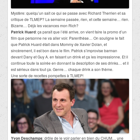
Mystère: quelqu’un sait ce qui se passe avec Richard Therrien et sa
critique de TLMEP? La semaine passée, rien, et cette semaine… rien.
Bizarre… Déjà les vacances mon Rich?
Patrick Huard
: ça paraît que l’été arrive, on vient faire la promo d’un
film que personne ne va aller voir. Parenthèse… On souligne le fait
que Patrick Huard était dans Mommy de Xavier Dolan, et
sincèrement, il est bon dans le film. Patrick s’improvise barman
devant Dany et Guy A. en faisant un drink et ça les impressionne. Et il
continue toute la soirée en donnant la description de ses drinks… et il
est sérieux dans tout ça. Genre… chaque drink a son thème.
Une sorte de recettes pompettes à TLMEP!
Yvon Deschamps
: drôle de le voir parler en bien du CHUM… une