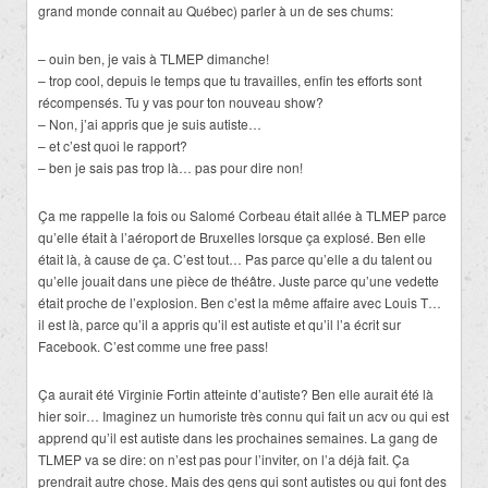
grand monde connait au Québec) parler à un de ses chums:
– ouin ben, je vais à TLMEP dimanche!
– trop cool, depuis le temps que tu travailles, enfin tes efforts sont
récompensés. Tu y vas pour ton nouveau show?
– Non, j’ai appris que je suis autiste…
– et c’est quoi le rapport?
– ben je sais pas trop là… pas pour dire non!
Ça me rappelle la fois ou Salomé Corbeau était allée à TLMEP parce
qu’elle était à l’aéroport de Bruxelles lorsque ça explosé. Ben elle
était là, à cause de ça. C’est tout… Pas parce qu’elle a du talent ou
qu’elle jouait dans une pièce de théâtre. Juste parce qu’une vedette
était proche de l’explosion. Ben c’est la même affaire avec Louis T…
il est là, parce qu’il a appris qu’il est autiste et qu’il l’a écrit sur
Facebook. C’est comme une free pass!
Ça aurait été Virginie Fortin atteinte d’autiste? Ben elle aurait été là
hier soir… Imaginez un humoriste très connu qui fait un acv ou qui est
apprend qu’il est autiste dans les prochaines semaines. La gang de
TLMEP va se dire: on n’est pas pour l’inviter, on l’a déjà fait. Ça
prendrait autre chose. Mais des gens qui sont autistes ou qui font des