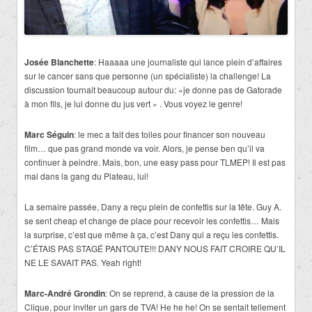
Josée Blanchette
: Haaaaa une journaliste qui lance plein d’affaires
sur le cancer sans que personne (un spécialiste) la challenge! La
discussion tournait beaucoup autour du: «je donne pas de Gatorade
à mon fils, je lui donne du jus vert » . Vous voyez le genre!
Marc Séguin
: le mec a fait des toiles pour financer son nouveau
film… que pas grand monde va voir. Alors, je pense ben qu’il va
continuer à peindre. Mais, bon, une easy pass pour TLMEP! Il est pas
mal dans la gang du Plateau, lui!
La semaire passée, Dany a reçu plein de confettis sur la tête. Guy A.
se sent cheap et change de place pour recevoir les confettis… Mais
la surprise, c’est que même à ça, c’est Dany qui a reçu les confettis.
C’ÉTAIS PAS STAGÉ PANTOUTE!!! DANY NOUS FAIT CROIRE QU’IL
NE LE SAVAIT PAS. Yeah right!
Marc-André Grondin
: On se reprend, à cause de la pression de la
Clique, pour inviter un gars de TVA! He he he! On se sentait tellement