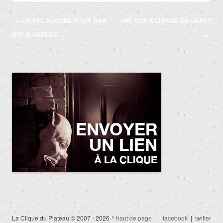
Navigation
←
UN BEL ACCUEIL POUR GAB
UNE PUB À L’IMAGE DU GARS?
des
ROY À QUÉBEC…
→
articles
La Clique du Plateau © 2007 - 2026
^ haut de page
facebook
|
twitter