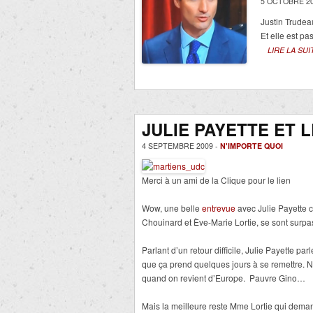
5 OCTOBRE 20
Justin Trudea
Et elle est p
LIRE LA SUI
JULIE PAYETTE ET 
4 SEPTEMBRE 2009 -
N'IMPORTE QUOI
Merci à un ami de la Clique pour le lien
Wow, une belle
entrevue
avec Julie Payette 
Chouinard et Ève-Marie Lortie, se sont surpa
Parlant d’un retour difficile, Julie Payette par
que ça prend quelques jours à se remettre. 
quand on revient d’Europe. Pauvre Gino…
Mais la meilleure reste Mme Lortie qui dema