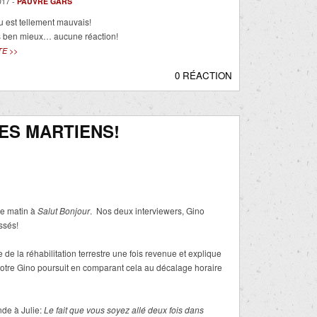
17 -
PAUVRE GARS
u est tellement mauvais!
as ben mieux… aucune réaction!
TE >>
0 RÉACTION
LES MARTIENS!
ce matin à
Salut Bonjour
. Nos deux interviewers, Gino
ssés!
le de la réhabilitation terrestre une fois revenue et explique
Notre Gino poursuit en comparant cela au décalage horaire
nde à Julie:
Le fait que vous soyez allé deux fois dans