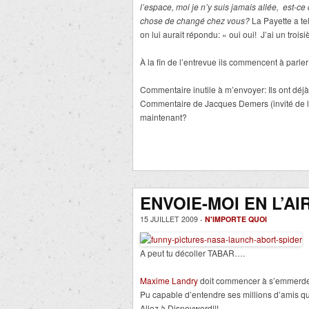
l’espace, moi je n’y suis jamais allée, est-ce
chose de changé chez vous?
La Payette a te
on lui aurait répondu: « oui oui! J’ai un trois
À la fin de l’entrevue ils commencent à parle
Commentaire inutile à m’envoyer: Ils ont déj
Commentaire de Jacques Demers (invité de la
maintenant?
ENVOIE-MOI EN L’AIR!!!
15 JUILLET 2009 -
N'IMPORTE QUOI
A peut tu décoller TABAR….
Maxime Landry
doit commencer à s’emmerder
Pu capable d’entendre ses millions d’amis qui
Allez à Disneyword!!!