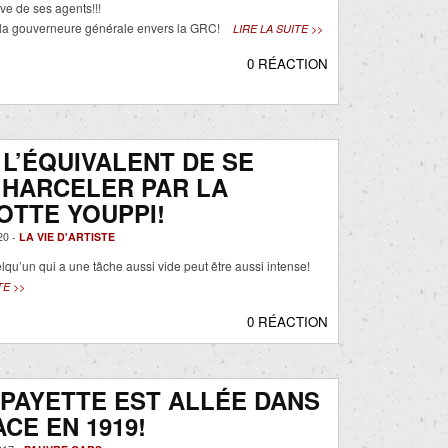
uve de ses agents!!!
 la gouverneure générale envers la GRC!
LIRE LA SUITE >>
0 RÉACTION
 L’ÉQUIVALENT DE SE
 HARCELER PAR LA
TTE YOUPPI!
20 -
LA VIE D'ARTISTE
u’un qui a une tâche aussi vide peut être aussi intense!
TE >>
0 RÉACTION
 PAYETTE EST ALLÉE DANS
ACE EN 1919!