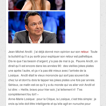
Jean-Michel Anctil: j’ai déjà donné mon opinion sur son
retour
. Toute
la bullshit qu’il a pu sortir pour expliquer son retour est pathétique.
Dis-le que t’as besoin d’argent, y’a pas de mal à ça. Pauvre Anctil, on
dirait qu’il est encore dans les années 90: des vieilles jokes plates
une après l’autre, et ça n’a pas été mieux avec l’arrivée de la
Losique. Anctil était le vieux mononcle qui sort pas souvent de
chez lui et dont tu dois te tapper les jokes plates une fois par année.
Sérieux, ce matin est-ce qu’il y a du monde qui va aller voir Anctil et
lui dire: « Heille, bravo pour hier soir, j’ai tellement ri! T’es
complètement fou toi!! »
Anne-Marie Losique: pour la Clique, la Losique, c’est très simple: je
crois qu’elle doit être intelligente et qu’elle agit en nunuche pour