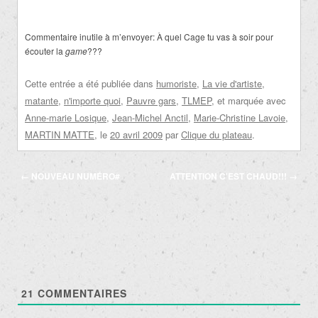
Commentaire inutile à m’envoyer: À quel Cage tu vas à soir pour
écouter la
game
???
Cette entrée a été publiée dans
humoriste
,
La vie d'artiste
,
matante
,
n'importe quoi
,
Pauvre gars
,
TLMEP
, et marquée avec
Anne-marie Losique
,
Jean-Michel Anctil
,
Marie-Christine Lavoie
,
MARTIN MATTE
, le
20 avril 2009
par
Clique du plateau
.
Navigation
←
NOUVEAU NUMÉRO#
ATTENTION C'EST CHAUD!!!
→
des
articles
21
COMMENTAIRES