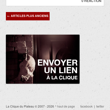
0 RÉACTION
Navigation
←
ARTICLES PLUS ANCIENS
des
articles
La Clique du Plateau © 2007 - 2026
^ haut de page
facebook
|
twitter